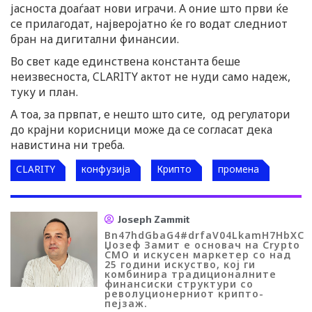
јасноста доаѓаат нови играчи. А оние што први ќе
се прилагодат, најверојатно ќе го водат следниот
бран на дигитални финансии.
Во свет каде единствена константа беше
неизвесноста, CLARITY актот не нуди само надеж,
туку и план.
А тоа, за првпат, е нешто што сите, од регулатори
до крајни корисници може да се согласат дека
навистина ни треба.
CLARITY
конфузија
Крипто
промена
Joseph Zammit
Bn47hdGbaG4#drfaV04LkamH7HbXC
Џозеф Замит е основач на Crypto
CMO и искусен маркетер со над
25 години искуство, кој ги
комбинира традиционалните
финансиски структури со
револуционерниот крипто-
пејзаж.