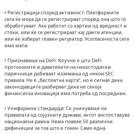
• Регистрација според активност: Платформите
сега ќе мора да се регистрираат според она што го
обработуваат. Ако работат со хартии од вредност и
стоки, или ќе се регистрираат кај двете агенции,
или ќе изберат главен регулатор. Усогласеноста сега
има мапа.
• Признавање на DeFi: Клучно е што DeFi
протоколите и давателите на некостодиски
паричници добиваат изземања од некои SEC
правила. Не е „бесплатна карта“, но е сигнал дека
законодавците разбираат дека не секоја
финансиска иновација има потреба од посредник.
• Униформни стандарди: Со укинување на
правилата од сојузните држави, актот воспоставува
национална рамка. Нема повеќе 50 различни
дефиниции за тоа што е токен. Само една.