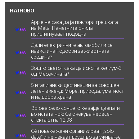
НАЈНОВО
Apple не сака да ја повтори грешката
на Meta: Паметните очила
пристигнуваат подоцна
Дали електричните автомобили се
навистина подобри за животната
средина?
Зошто светот сака да ископа хелиум-3
од Месечината?
5 италијански дестинации за совршен
летен викенд: Море, природа, уметност
и најдобра храна
Во ова село сонцето ќе зајде двапати
во истата ноќ: Се очекува небесен
спектакл на 12.08
Сè повеќе жени организираат „solo
date“ и не чекаат друштво за уживање