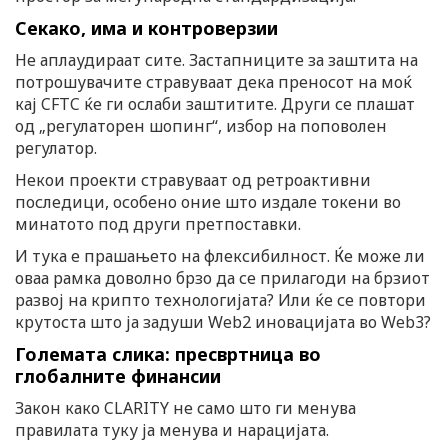
Секако, има и контроверзии
Не аплаудираат сите. Застапниците за заштита на
потрошувачите стравуваат дека преносот на моќ
кај CFTC ќе ги ослаби заштитите. Други се плашат
од „регулаторен шопинг“, избор на поповолен
регулатор.
Некои проекти стравуваат од ретроактивни
последици, особено оние што издале токени во
минатото под други претпоставки.
И тука е прашањето на флексибилност. Ќе може ли
оваа рамка доволно брзо да се прилагоди на брзиот
развој на крипто технологијата? Или ќе се повтори
крутоста што ја задуши Web2 иновацијата во Web3?
Големата слика: пресвртница во
глобалните финансии
Закон како CLARITY не само што ги менува
правилата туку ја менува и нарацијата.