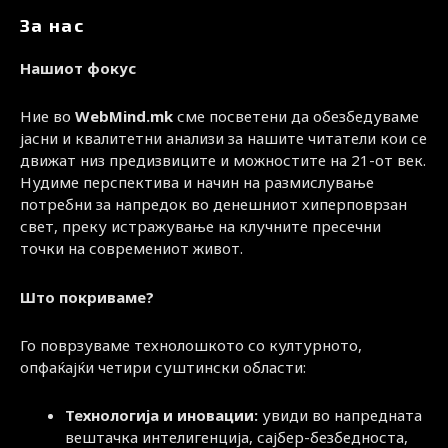
За нас
Нашиот фокус
Ние во
WebMind.mk
сме посветени да обезбедуваме
јасни и квалитетни анализи за нашите читатели кои се
движат низ предизвиците и можностите на 21-от век.
Нудиме перспектива и начин на размислување
потребни за напредок во денешниот хиперповрзан
свет, преку истражување на клучните пресечни
точки на современиот живот.
Што покриваме?
Го поврзуваме технолошкото со културното,
опфаќајќи четири суштински области:
Технологија и иновации:
увиди во напредната
вештачка интелигенција, сајбер-безбедноста,