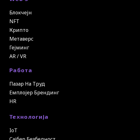
Блокчејн
NFT
Крипто
Метаверс
Гејминг
AR / VR
Работа
Пазар На Труд
Емплојер Брендинг
HR
Технологија
IoT
Сајбер Безбедност