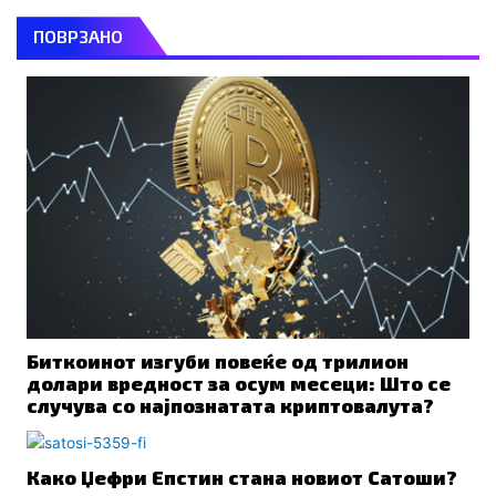
ПОВРЗАНО
Биткоинот изгуби повеќе од трилион
долари вредност за осум месеци: Што се
случува со најпознатата криптовалута?
Како Џефри Епстин стана новиот Сатоши?