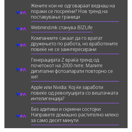
Жените кои не одговараат веднаш на
пораки се посреќни? Нов тренд на
поставување граници
Webmind.mk станува BIZLife
Компаниите сакаат да го вратат
дружењето по работа, но вработените
повеќе не се заинтересирани
Генерацијата Z враќа тренд од
почетокот на 2000-тите: Малите
дигитални фотоапарати повторно се
хит
Apple или Nvidia: Кој ќе заработи
повеќе од револуцијата со вештачката
интелигенција?
Без адитиви и скриени состојки:
Направете домашно растително млеко
за само десет минути