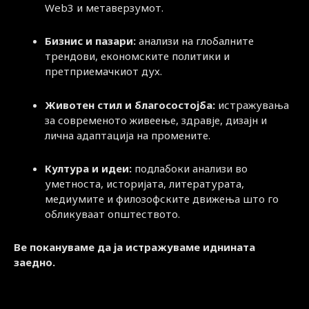
Web3 и метаверзумот.
Бизнис и пазари:
анализи на глобалните
трендови, економските политики и
претприемачкиот дух.
Животен стил и благосостојба:
истражувања
за современото живеење, здравје, дизајн и
лична адаптација на промените.
Култура и идеи:
подлабоки анализи во
уметноста, историјата, литературата,
медиумите и филозофските движења што го
обликуваат општеството.
Ве покануваме да ја истражуваме иднината
заедно.