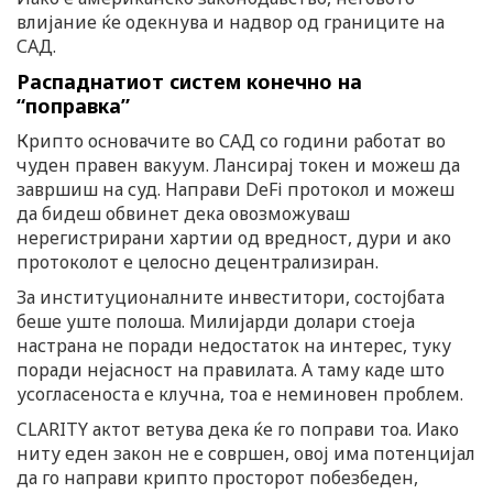
влијание ќе одекнува и надвор од границите на
САД.
Распаднатиот систем конечно на
“поправка”
Крипто основачите во САД со години работат во
чуден правен вакуум. Лансирај токен и можеш да
завршиш на суд. Направи DeFi протокол и можеш
да бидеш обвинет дека овозможуваш
нерегистрирани хартии од вредност, дури и ако
протоколот е целосно децентрализиран.
За институционалните инвеститори, состојбата
беше уште полоша. Милијарди долари стоеја
настрана не поради недостаток на интерес, туку
поради нејасност на правилата. А таму каде што
усогласеноста е клучна, тоа е неминовен проблем.
CLARITY актот ветува дека ќе го поправи тоа. Иако
ниту еден закон не е совршен, овој има потенцијал
да го направи крипто просторот побезбеден,