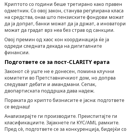
Криптото со години беше третирано како правен
одметник. Со овој закон, станува регулирана класа
на средства, онаа што пензиските фондови можат
да ја допрат, банки можат да ја држат, а иноватори
можат да градат врз неа без страв од санкции.
Овој премин од хаос кон координација ќе ја
одреди следната декада на дигиталните
финансии.
Подгответе се за пост-CLARITY ерата
Законот сè уште не е донесен, помина клучни
комитети во Претставничкиот дом, но допрва
следуваат дебати и амандмани. Сепак,
двопартиската поддршка дава надеж.
Пораката до крипто бизнисите е јасна: подгответе
се веднаш!
Анализирајте ги производите. Преиспитајте ги
класификациите. Зајакнете ги KYC/AML рамките.
Пред сè, подгответе се за конкуренција, бидејќи со