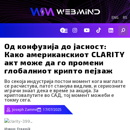
Skip
to
content
ENG
RS
F
I
Y
I
L
Searc
a
n
o
c
i
c
s
u
o
n
e
t
t
-
k
Од конфузија до јасност:
b
a
u
t
e
Како американскиот CLARITY
o
g
b
i
d
o
r
e
k
i
акт може да го промени
k
a
-
n
глобалниот крипто пејзаж
m
t
i
k
Во секоја индустрија постои момент кога маглата
t
се расчистува, патот станува видлив, и сериозните
o
играчи знаат дека е време за акција. За
криптовалутите во САД, тој момент можеби е
k
токму сега.
-
i
Joseph Zammit
17/07/2025
c
o
n
Извор: Freepik