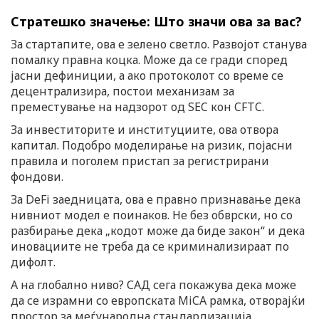
Стратешко значење: Што значи ова за вас?
За стартапите, ова е зелено светло. Развојот станува
помалку правна коцка. Може да се гради според
јасни дефиниции, а ако протоколот со време се
децентрализира, постои механизам за
преместување на надзорот од SEC кон CFTC.
За инвеститорите и институциите, ова отвора
капитал. Подобро моделирање на ризик, појасни
правила и поголем пристап за регистрирани
фондови.
За DeFi заедницата, ова е правно признавање дека
нивниот модел е поинаков. Не без обврски, но со
разбирање дека „кодот може да биде закон“ и дека
иновациите не треба да се криминализираат по
дифолт.
А на глобално ниво? САД сега покажува дека може
да се израмни со европската MiCA рамка, отворајќи
простор за меѓународна стандардизација.