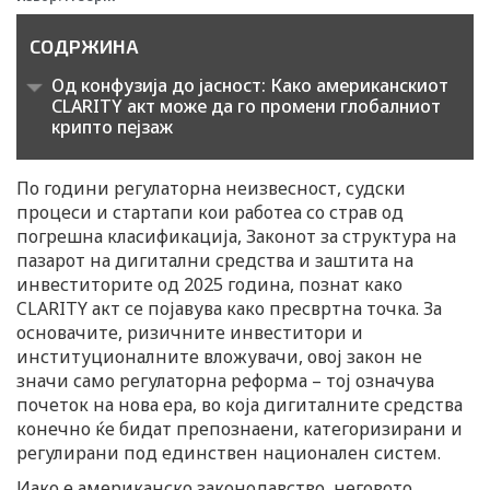
СОДРЖИНА
Од конфузија до јасност: Како американскиот
CLARITY акт може да го промени глобалниот
крипто пејзаж
По години регулаторна неизвесност, судски
процеси и стартапи кои работеа со страв од
погрешна класификација, Законот за структура на
пазарот на дигитални средства и заштита на
инвеститорите од 2025 година, познат како
CLARITY акт се појавува како пресвртна точка. За
основачите, ризичните инвеститори и
институционалните вложувачи, овој закон не
значи само регулаторна реформа – тој означува
почеток на нова ера, во која дигиталните средства
конечно ќе бидат препознаени, категоризирани и
регулирани под единствен национален систем.
Иако е американско законодавство, неговото