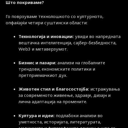
Што покриваме?
Го поврзуваме технолошкото со културното,
опфаќајќи четири суштински области:
Технологија и иновации:
увиди во напредната
вештачка интелигенција, сајбер-безбедноста,
Web3 и метаверзумот.
Бизнис и пазари:
анализи на глобалните
трендови, економските политики и
претприемачкиот дух.
Животен стил и благосостојба:
истражувања
за современото живеење, здравје, дизајн и
лична адаптација на промените.
Култура и идеи:
подлабоки анализи во
уметноста, историјата, литературата,
медиумите и филозофските движења што го