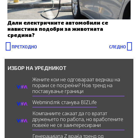
Дали електричните автомобили се
навистина подобри за животната
средина?
Prev
N
ПРЕТХОДНО
СЛЕДНО
ИЗБОР НА УРЕДНИКОТ
Жените кои не одговараат веднаш на
пораки се посреќни? Нов тренд на
поставување граници
Webmind.mk станува BIZLife
Компаниите сакаат да го вратат
дружењето по работа, но вработените
повеќе не се заинтересирани
Генерацијата Z враќа тренд од