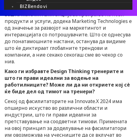
стратегии и решенија за бизнисот, AI-Powered
BIZBendovi
Innovation се однесува на употребата на
вештачката интелигенција за креирање на нови
продукти и услуги, додека Marketing Technologies е
од значење за развојот на маркетингот и
интеракцијата со потрошувачите. Што се однесува
до понатамошните настани, останува да видиме
што ќе диктираат глобалните трендови и
компании, а ние секако секогаш сме во чекор со
нив.
Како ги избравте Design Thinking тренерите и
што ги прави идеални за водење на
работилниците? Може ли да ни откриете кој сè
ќе биде дел од тимот на тренери?
Секој од фасилитаторите на Innovate.X 2024 има
опширно искуство во различни области и
индустрии, што ги прави идеални за
претставување на соодветни тимови. Примената
на овој принцип за доделување на фасилитатори
им овозможува на учесниците да се вклучат во