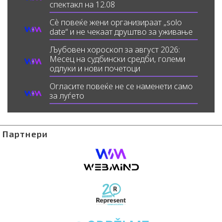
спектакл на 12.08
Сè повеќе жени организираат „solo
date“ и не чекаат друштво за уживање
Љубовен хороскоп за август 2026:
Месец на судбински средби, големи
одлуки и нови почетоци
Огласите повеќе не се наменети само
за луѓето
Партнери