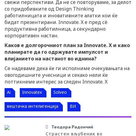
свежи перспективи. Да не се повторуваме, за делот
со придобивките од Design Thinking
работилницата и иновативните алатки кои ќе
бидат презентирани. Innovatе. X e пред сè
продуктивна работилница, a секундарно
корпоративен настан.
Каков е долгорочниот план за Innovate. X и како
планирате да го одржувате импулсот и
влијанието на настанот во иднина?
Се надеваме дека ќе ги исполниме очекувањата на
овогодишните учесници и секако нели ќе
поттикнеме интерес за следен Innovate. X
Ai
Innovatex
Solveo
вештачка интелигенција
ВИ
Теодора Радончиќ
Страстен вљубеник во