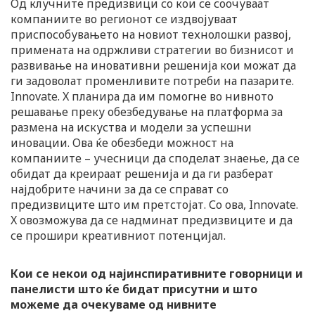
Од клучните предизвици со кои се соочуваат
компаниите во регионот се издвојуваат
приспособувањето на новиот технолошки развој,
примената на одржливи стратегии во бизнисот и
развивање на иновативни решенија кои можат да
ги задоволат променливите потреби на пазарите.
Innovate. X планира да им помогне во нивното
решавање преку обезбедување на платформа за
размена на искуства и модели за успешни
иновации. Ова ќе обезбеди можност на
компаниите – учесници да споделат знаење, да се
обидат да креираат решенија и да ги разберат
најдобрите начини за да се справат со
предизвиците што им претстојат. Со ова, Innovate.
X овозможува да се надминат предизвиците и да
се прошири креативниот потенцијал.
Кои се некои од најинспиративните говорници и
панелисти што ќе бидат присутни и што
можеме да очекуваме од нивните