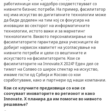
работилници кои најдобро соодветствуваат со
нивните бизнис потреби. На пример, фасилитатор
кој има искуство во дигиталните технологии може
да биде доделен на тим кој се фокусира на
иновации во секторот на информатичките
технологии, истото важи и за маркетинг
технологиите. Ваквото персонализирање на
фасилитаторите гарантира дека учесниците ќе
добијат највисок квалитет на усогласување на
нивните потреби и цели со вештините и
искуството на фасилитаторите. Кои се
фасилитаторите на Innovate.X 2024? Еден дел се
тимот на Солвео со широк спектар на искуство,
имаме гости од Србија и Косово со кои
соработуваме, како и партнери од наши компании.
Кои се клучните предизвици со кои се
соочуваат иноваторите во регионот и како
Innovate. X планира да им помогне во нивното
решавање?