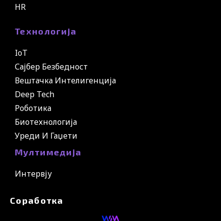
HR
Технологија
IoT
Сајбер Безбедност
Вештачка Интелигенција
Deep Tech
Роботика
Биотехнологија
Уреди И Гаџети
Мултимедија
Интервју
Соработка