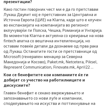
презентации?
Како гостин говорник чест ми е да го претставам
Лукаш Двулит кој е претставник за Централна и
Источна Европа (ЦИЕ) на Кlarna, каде што е клучен
во експанзијата на компанијата во регионот
вклучувајќи ги Полска, Чешка, Романија и Унгарија.
Во моментов Klarna е актуелна со креирање на нова
fintech алатка со вештачка интелигенција, но
оставам повеќе детали да дознаеме од прва рака
од Лукаш. Останатите гости се претставници од
Microsoft (генерален менаџер за Северна
Македонија и Косово), Paket.mk, Netcetera, Piksel,
Represent Communication, Finovate.mk, April22 …
Кои се бенефитите кои компаниите ќе ги
добијат со учество на работилниците и
дискусиите?
Главен бенефит е секако вмрежувањето и
запознавањето со нови луѓе и компании,
споделувањето на искуства и поттикнување на