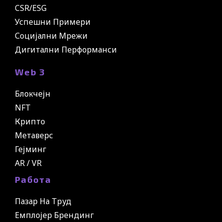
CSR/ESG
Успешни Примери
Социјални Мрежи
Дигитални Перформанси
Web 3
Блокчејн
NFT
Крипто
Метаверс
Гејминг
AR / VR
Работа
Пазар На Труд
Емплојер Брендинг