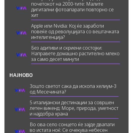
почетокот на 2000-тите: Малите
дигитални фотоапарати повторно се
хит
Apple или Nvidia: Кој ќе заработи
повеќе од револуцијата со вештачката
интелигенција?
Без адитиви и скриени состојки:
Направете домашно растително млеко
за само десет минути
НАЈНОВО
Зошто светот сака да ископа хелиум-3
од Месечината?
5 италијански дестинации за совршен
летен викенд: Море, природа, уметност
и најдобра храна
Во ова село сонцето ќе зајде двапати
во истата ноќ: Се очекува небесен