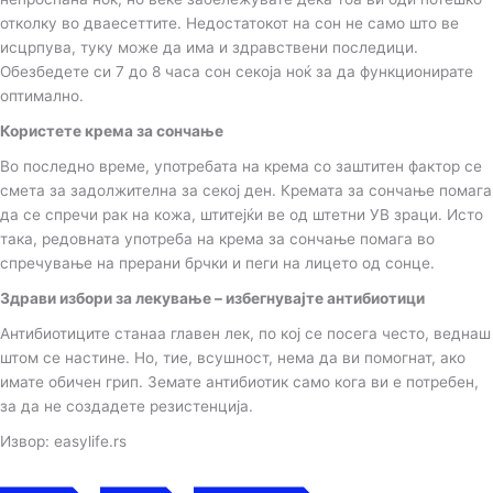
отколку во дваесеттите. Недостатокот на сон не само што ве
исцрпува, туку може да има и здравствени последици.
Обезбедете си 7 до 8 часа сон секоја ноќ за да функционирате
оптимално.
Користете крема за сончање
Во последно време, употребата на крема со заштитен фактор се
смета за задолжителна за секој ден. Кремата за сончање помага
да се спречи рак на кожа, штитeјќи ве од штетни УВ зраци. Исто
така, редовната употреба на крема за сончање помага во
спречување на прерани брчки и пеги на лицето од сонце.
Здрави избори за лекување – избегнувајте антибиотици
Антибиотиците станаа главен лек, по кој се посега често, веднаш
штом се настине. Но, тие, всушност, нема да ви помогнат, ако
имате обичен грип. Земате антибиотик само кога ви е потребен,
за да не создадете резистенција.
Извор: easylife.rs