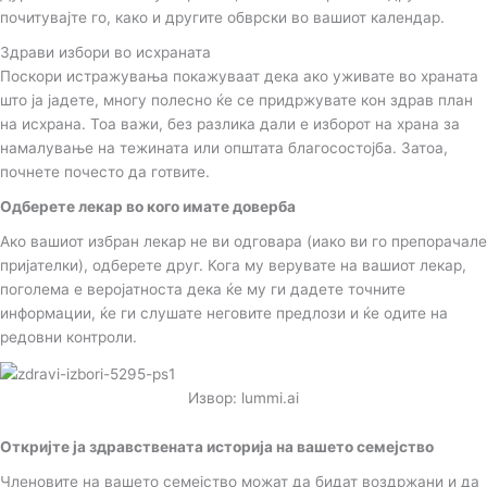
почитувајте го, како и другите обврски во вашиот календар.
Здрави избори во исхраната
Поскори истражувања покажуваат дека ако уживате во храната
што ја јадете, многу полесно ќе се придржувате кон здрав план
на исхрана. Тоа важи, без разлика дали е изборот на храна за
намалување на тежината или општата благосостојба. Затоа,
почнете почесто да готвите.
Одберете лекар во кого имате доверба
Ако вашиот избран лекар не ви одговара (иако ви го препорачале
пријателки), одберете друг. Кога му верувате на вашиот лекар,
поголема е веројатноста дека ќе му ги дадете точните
информации, ќе ги слушате неговите предлози и ќе одите на
редовни контроли.
Извор: lummi.ai
Откријте ја здравствената историја на вашето семејство
Членовите на вашето семејство можат да бидат воздржани и да