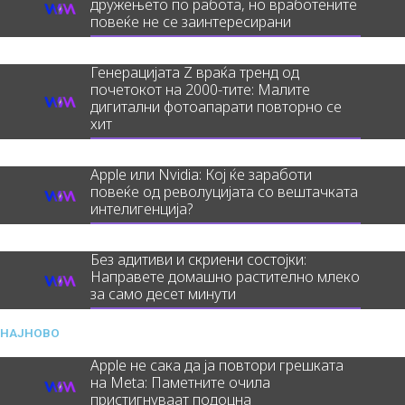
дружењето по работа, но вработените
повеќе не се заинтересирани
Генерацијата Z враќа тренд од
почетокот на 2000-тите: Малите
дигитални фотоапарати повторно се
хит
Apple или Nvidia: Кој ќе заработи
повеќе од револуцијата со вештачката
интелигенција?
Без адитиви и скриени состојки:
Направете домашно растително млеко
за само десет минути
НАЈНОВО
Apple не сака да ја повтори грешката
на Meta: Паметните очила
пристигнуваат подоцна