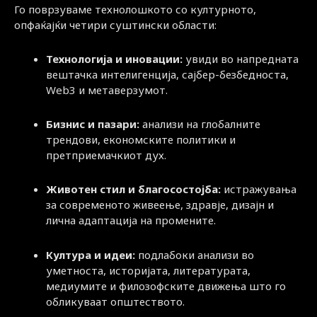
Го поврзуваме технолошкото со културното,
опфаќајќи четири суштински области:
Технологија и иновации:
увиди во напредната
вештачка интелигенција, сајбер-безбедноста,
Web3 и метаверзумот.
Бизнис и пазари:
анализи на глобалните
трендови, економските политики и
претприемачкиот дух.
Животен стил и благосостојба:
истражувања
за современото живеење, здравје, дизајн и
лична адаптација на промените.
Култура и идеи:
подлабоки анализи во
уметноста, историјата, литературата,
медиумите и филозофските движења што го
обликуваат општеството.