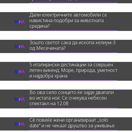
Дали електричните автомобили се
навистина подобри за животната
средина?
Зошто светот сака да ископа хелиум-3
од Месечината?
5 италијански дестинации за совршен
летен викенд: Море, природа, уметност
и најдобра храна
Во ова село сонцето ќе зајде двапати
во истата ноќ: Се очекува небесен
спектакл на 12.08
Сè повеќе жени организираат „solo
date“ и не чекаат друштво за уживање