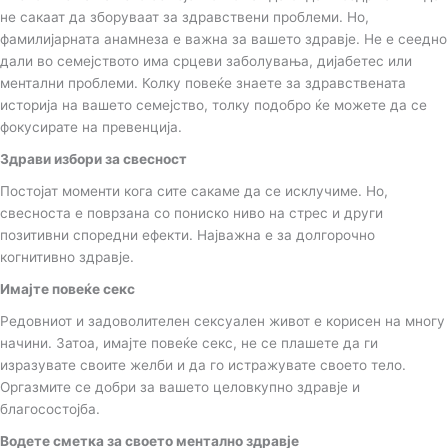
не сакаат да зборуваат за здравствени проблеми. Но,
фамилијарната анамнеза е важна за вашето здравје. Не е сеедно
дали во семејството има срцеви заболувања, дијабетес или
ментални проблеми. Колку повеќе знаете за здравствената
историја на вашето семејство, толку подобро ќе можете да се
фокусирате на превенција.
Здрави избори за свесност
Постојат моменти кога сите сакаме да се исклучиме. Но,
свесноста е поврзана со пониско ниво на стрес и други
позитивни споредни ефекти. Најважна е за долгорочно
когнитивно здравје.
Имајте повеќе секс
Редовниот и задоволителен сексуален живот е корисен на многу
начини. Затоа, имајте повеќе секс, не се плашете да ги
изразувате своите желби и да го истражувате своето тело.
Оргазмите се добри за вашето целовкупно здравје и
благосостојба.
Водете сметка за своето ментално здравје