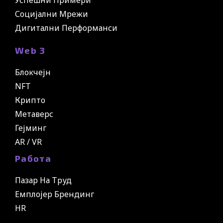
Успешни Примери
Социјални Мрежи
Дигитални Перформанси
Web 3
Блокчејн
NFT
Крипто
Метаверс
Гејминг
AR / VR
Работа
Пазар На Труд
Емплојер Брендинг
HR