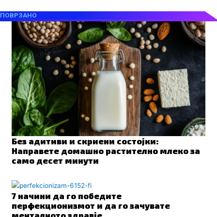
ПОВРЗАНО
Без адитиви и скриени состојки:
Направете домашно растително млеко за
само десет минути
7 начини да го победите
перфекционизмот и да го зачувате
менталното здравје