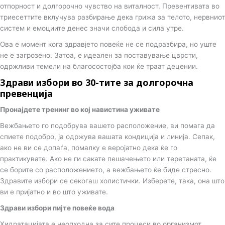
n
отпорност и долгорочно чувство на виталност. Превентивата во
триесеттите вклучува разбирање дека грижа за телото, нервниот
систем и емоциите денес значи слобода и сила утре.
Ова е момент кога здравјето повеќе не се подразбира, но уште
не е загрозено. Затоа, е идеален за поставување цврсти,
одржливи темели на благосостојба кои ќе траат децении.
Здрави избори во 30-тите за долгорочна
превенција
Пронајдете тренинг во кој навистина уживате
Вежбањето го подобрува вашето расположение, ви помага да
спиете подобро, ја одржува вашата кондиција и линија. Сепак,
ако не ви се допаѓа, помалку е веројатно дека ќе го
практикувате. Ако не ги сакате пешачењето или теретаната, ќе
се борите со расположението, а вежбањето ќе биде стресно.
Здравите избори се секогаш холистички. Изберете, така, она што
ви е пријатно и во што уживате.
Здрави избори пијте повеќе вода
Хидратацијата е неопходна за сите процеси во организмот.