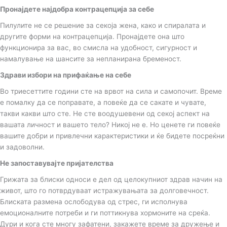
Пронајдете најдобра контрацепција за себе
Пилулите не се решение за секоја жена, како и спиралата и
другите форми на контрацепција. Пронајдете она што
функционира за вас, во смисла на удобност, сигурност и
намалување на шансите за непланирана бременост.
Здрави избори на прифаќање на себе
Во триесеттите години сте на врвот на сила и самопочит. Време
е помалку да се поправате, а повеќе да се сакате и чувате,
такви какви што сте. Не сте воодушевени од секој аспект на
вашата личност и вашето тело? Никој не е. Но ценете ги повеќе
вашите добри и привлечни карактеристики и ќе бидете посреќни
и задоволни.
Не запоставувајте пријателства
Грижата за блиски односи е дел од целокупниот здрав начин на
живот, што го потврдуваат истражувањата за долговечност.
Блиската размена ослободува од стрес, ги исполнува
емоционалните потреби и ги поттикнува хормоните на среќа.
Дури и кога сте многу зафатени, закажете време за дружење и