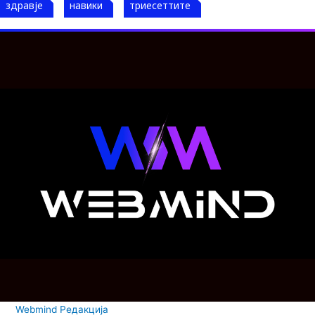
здравје
навики
триесеттите
Webmind Редакција