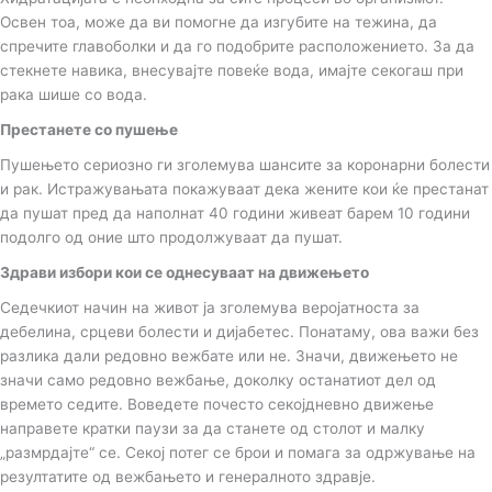
Освен тоа, може да ви помогне да изгубите на тежина, да
спречите главоболки и да го подобрите расположението. За да
стекнете навика, внесувајте повеќе вода, имајте секогаш при
рака шише со вода.
Престанете со пушење
Пушењето сериозно ги зголемува шансите за коронарни болести
и рак. Истражувањата покажуваат дека жените кои ќе престанат
да пушат пред да наполнат 40 години живеат барем 10 години
подолго од оние што продолжуваат да пушат.
Здрави избори кои се однесуваат на движењето
Седечкиот начин на живот ја зголемува веројатноста за
дебелина, срцеви болести и дијабетес. Понатаму, ова важи без
разлика дали редовно вежбате или не. Значи, движењето не
значи само редовно вежбање, доколку останатиот дел од
времето седите. Воведете почесто секојдневно движење
направете кратки паузи за да станете од столот и малку
„размрдајте“ се. Секој потег се брои и помага за одржување на
резултатите од вежбањето и генералното здравје.