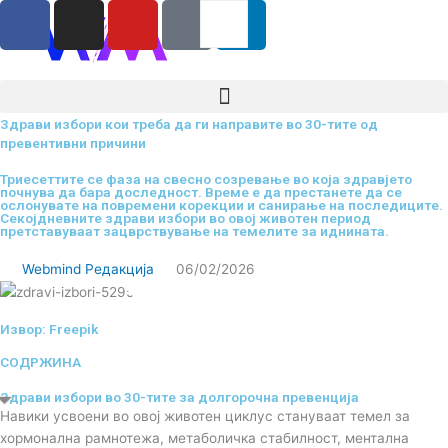
F
I
Y
I
L
Search
RS
ENG
Skip
a
n
o
c
i
to
content
c
s
u
o
n
e
t
t
-
k
b
a
u
t
e
Здрави избори кои треба да ги направите во 30-тите од
o
g
b
i
d
превентивни причини
o
r
e
k
i
Триесеттите се фаза на свесно созревање во која здравјето
k
a
-
n
почнува да бара доследност. Време е да престанете да се
m
t
ослонувате на повремени корекции и санирање на последиците.
Секојдневните здрави избори во овој животен период
i
претставуваат зацврствување на темелите за иднината.
k
Webmind Редакција
06/02/2026
t
o
k
Извор: Freepik
-
СОДРЖИНА
i
Здрави избори во 30-тите за долгорочна превенција
c
Навики усвоени во овој животен циклус стануваат темел за
o
хормонална рамнотежа, метаболичка стабилност, ментална