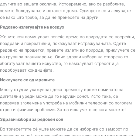
другите во вашата околина. Истовремено, ако се разболите,
земете боледување и останете дома. Одморете се и лекувајте
се како што треба, за да не пренесете на други.
Редовно излегувајте на воздух
Жените кои поминуваат повеќе време во природата се посреќни,
поздрави и покреативни, покажуваат истражувањата. Одете
редовно на прошетки, правете излети во природа, приклучете се
на групи за планинарење. Овие здрави избори на отворено го
збогатуваат вашето искуство, го намалуваат стресот и ја
подобруваат кондицијата.
Исклучете се од мрежите
Многу студии укажуваат дека премногу време поминато на
дигитални уреди може да го наруши сонот. Исто така, се
поврзува зголемена употреба на мобилни телефони со поголем
стрес и физички проблеми. Затоа исклучете се кога можете!
Здрави избори за редовен сон
Во триесеттите сè уште можете да се изборите со заморот по
непроспана ноќ, но веќе забележувате дека тоа ви оди потешко