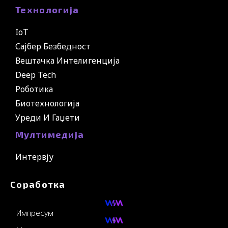
Технологија
IoT
Сајбер Безбедност
Вештачка Интелигенција
Deep Tech
Роботика
Биотехнологија
Уреди И Гаџети
Мултимедија
Интервју
Соработка
Импресум