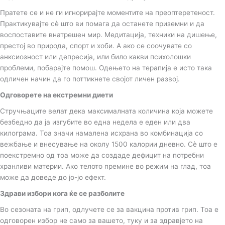
Пратете се и не ги игнорирајте моментите на преоптеретеност.
Практикувајте сè што ви помага да останете приземни и да
воспоставите внатрешен мир. Медитација, техники на дишење,
престој во природа, спорт и хоби. А ако се соочувате со
анксиозност или депресија, или било какви психолошки
проблеми, побарајте помош. Одењето на терапија е исто така
одличен начин да го поттикнете својот личен развој.
Одговорете на екстремни диети
Стручњаците велат дека максималната количина која можете
безбедно да ја изгубите во една недела е еден или два
килограма. Тоа значи намалена исхрана во комбинација со
вежбање и внесување на околу 1500 калории дневно. Сè што е
поекстремно од тоа може да создаде дефицит на потребни
хранливи материи. Ако телото премине во режим на глад, тоа
може да доведе до јо-јо ефект.
Здрави избори кога ќе се разболите
Во сезоната на грип, одлучете се за вакцина против грип. Тоа е
одговорен избор не само за вашето, туку и за здравјето на