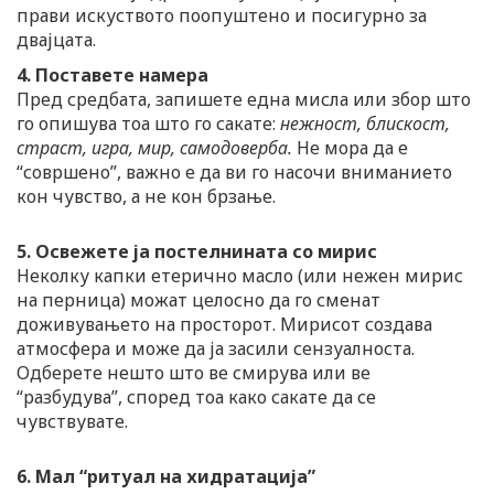
прави искуството поопуштено и посигурно за
двајцата.
4. Поставете намера
Пред средбата, запишете една мисла или збор што
го опишува тоа што го сакате:
нежност, блискост,
страст, игра, мир, самодоверба.
Не мора да е
“совршено”, важно е да ви го насочи вниманието
кон чувство, а не кон брзање.
5. Освежете ја постелнината со мирис
Неколку капки етерично масло (или нежен мирис
на перница) можат целосно да го сменат
доживувањето на просторот. Мирисот создава
атмосфера и може да ја засили сензуалноста.
Одберете нешто што ве смирува или ве
“разбудува”, според тоа како сакате да се
чувствувате.
6. Мал “ритуал на хидратација”