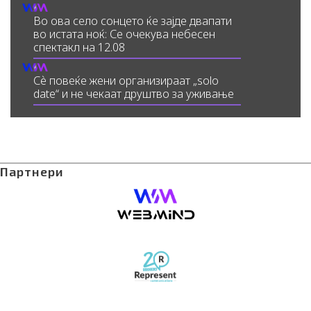
Во ова село сонцето ќе зајде двапати
во истата ноќ: Се очекува небесен
спектакл на 12.08
Сè повеќе жени организираат „solo
date“ и не чекаат друштво за уживање
Партнери