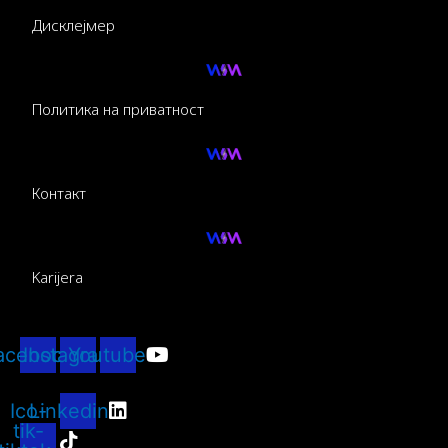
Дисклејмер
Политика на приватност
Контакт
Karijera
acebook
Instagram
Youtube
Ico-
Linkedin
tik-