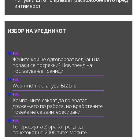
Ритуали што го креваат расположението пред
интимност
ИЗБОР НА УРЕДНИКОТ
Жените кои не одговараат веднаш на
пораки се посреќни? Нов тренд на
поставување граници
Webmind.mk станува BIZLife
Компаниите сакаат да го вратат
дружењето по работа, но вработените
повеќе не се заинтересирани
Генерацијата Z враќа тренд од
почетокот на 2000-тите: Малите