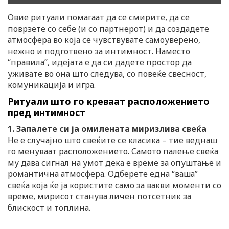
Овие ритуали помагаат да се смирите, да се
поврзете со себе (и со партнерот) и да создадете
атмосфера во која се чувствувате самоуверено,
нежно и подготвено за интимност. Наместо
“правила”, идејата е да си дадете простор да
уживате во она што следува, со повеќе свесност,
комуникација и игра.
Ритуали што го креваат расположението
пред интимност
1. Запалете си ја омилената миризлива свеќа
Не е случајно што свеќите се класика – тие веднаш
го менуваат расположението. Самото палење свеќа
му дава сигнал на умот дека е време за опуштање и
романтична атмосфера. Одберете една “ваша”
свеќа која ќе ја користите само за вакви моменти со
време, мирисот станува личен потсетник за
блискост и топлина.