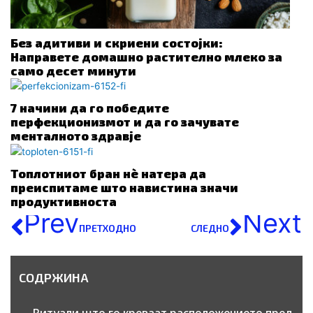
Без адитиви и скриени состојки:
Направете домашно растително млеко за
само десет минути
7 начини да го победите
перфекционизмот и да го зачувате
менталното здравје
Топлотниот бран нè натера да
преиспитаме што навистина значи
продуктивноста
Prev
Next
ПРЕТХОДНО
СЛЕДНО
СОДРЖИНА