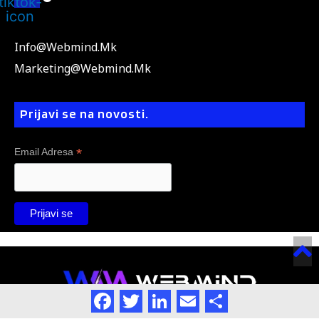
tiktok-
icon
Info@webmind.mk
Marketing@webmind.mk
Prijavi se na novosti.
*
Email Adresa
Facebook
Twitter
LinkedIn
Email
Share
Powered By