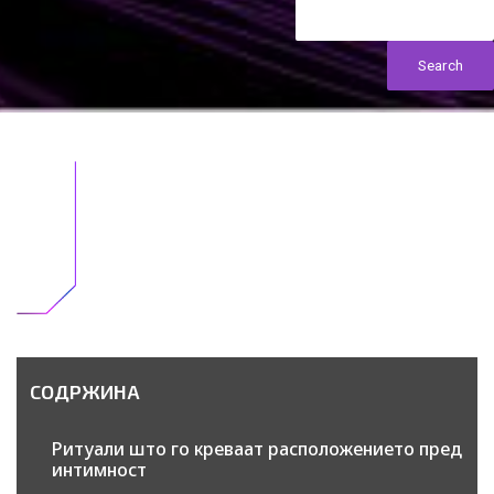
Webmind Редакција
15/01/2026
Search
Извор: Freepik
СОДРЖИНА
Ритуали што го креваат расположението пред
интимност