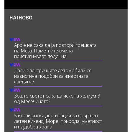
НАЈНОВО
Apple не сака да ја повтори грешката
на Meta: Паметните очила
пристигнуваат подоцна
Дали електричните автомобили се
навистина подобри за животната
средина?
Зошто светот сака да ископа хелиум-3
од Месечината?
5 италијански дестинации за совршен
летен викенд: Море, природа, уметност
и најдобра храна