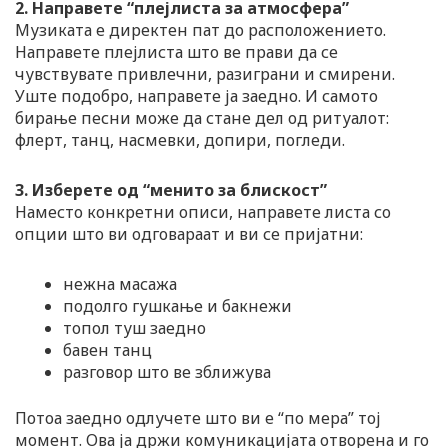
2. Направете “плејлиста за атмосфера”
Музиката е директен пат до расположението.
Направете плејлиста што ве прави да се
чувствувате привлечни, разиграни и смирени.
Уште подобро, направете ја заедно. И самото
бирање песни може да стане дел од ритуалот:
флерт, танц, насмевки, допири, погледи.
3. Изберете од “менито за блискост”
Наместо конкретни описи, направете листа со
опции што ви одговараат и ви се пријатни:
нежна масажа
подолго гушкање и бакнежи
топол туш заедно
бавен танц
разговор што ве зближува
Потоа заедно одлучете што ви е “по мера” тој
момент. Ова ја држи комуникацијата отворена и го