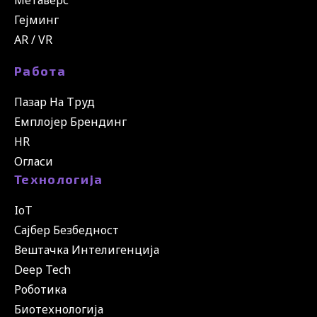
Метаверс
Гејминг
AR / VR
Работа
Пазар На Труд
Емплојер Брендинг
HR
Огласи
Технологија
IoT
Сајбер Безбедност
Вештачка Интелигенција
Deep Tech
Роботика
Биотехнологија