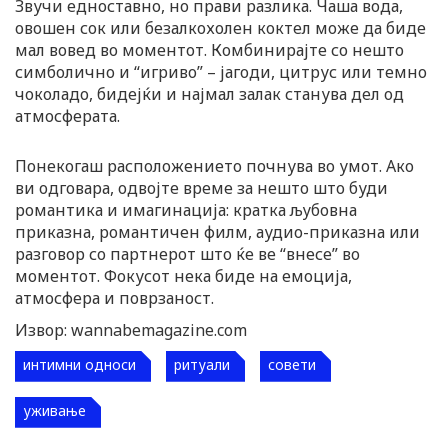
Звучи едноставно, но прави разлика. Чаша вода,
овошен сок или безалкохолен коктел може да биде
мал вовед во моментот. Комбинирајте со нешто
симболично и “игриво” – јагоди, цитрус или темно
чоколадо, бидејќи и најмал залак станува дел од
атмосферата.
Понекогаш расположението почнува во умот. Ако
ви одговара, одвојте време за нешто што буди
романтика и имагинација: кратка љубовна
приказна, романтичен филм, аудио-приказна или
разговор со партнерот што ќе ве “внесе” во
моментот. Фокусот нека биде на емоција,
атмосфера и поврзаност.
Извор: wannabemagazine.com
интимни односи
ритуали
совети
уживање