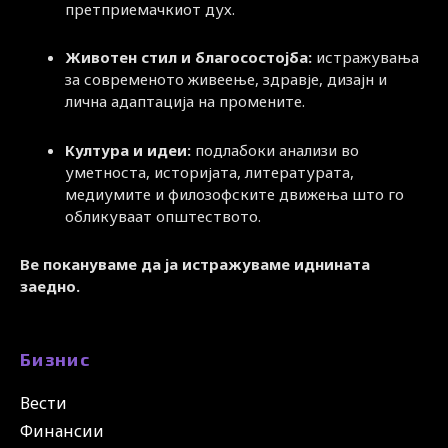
претприемачкиот дух.
Животен стил и благосостојба:
истражувања
за современото живеење, здравје, дизајн и
лична адаптација на промените.
Култура и идеи:
подлабоки анализи во
уметноста, историјата, литературата,
медиумите и филозофските движења што го
обликуваат општеството.
Ве покануваме да ја истражуваме иднината
заедно.
Бизнис
Вести
Финансии