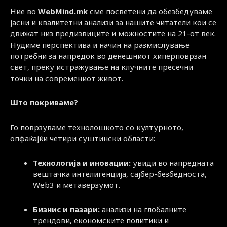
Ние во
WebMind.mk
сме посветени да обезбедуваме
јасни и квалитетни анализи за нашите читатели кои се
движат низ предизвиците и можностите на 21-от век.
Нудиме перспектива и начин на размислување
потребни за напредок во денешниот хиперповрзан
свет, преку истражување на клучните пресечни
точки на современиот живот.
Што покриваме?
Го поврзуваме технолошкото со културното,
опфаќајќи четири суштински области:
Технологија и иновации:
увиди во напредната
вештачка интелигенција, сајбер-безбедноста,
Web3 и метаверзумот.
Бизнис и пазари:
анализи на глобалните
трендови, економските политики и