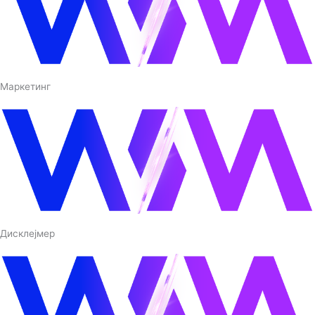
Маркетинг
Дисклејмер