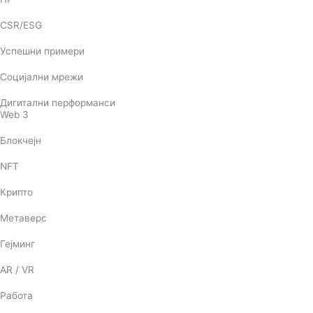
CSR/ESG
Успешни примери
Социјални мрежи
Дигитални перформанси
Web 3
Блокчејн
NFT
Крипто
Метаверс
Гејминг
AR / VR
Работа