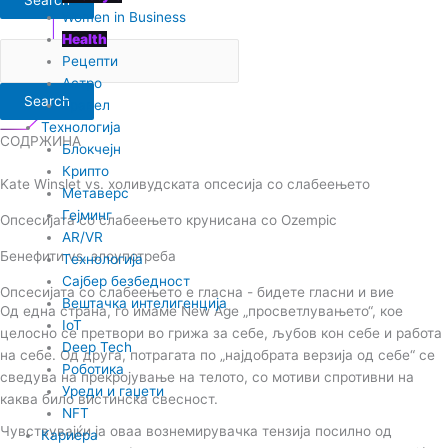
Women in Business
Health
Рецепти
Астро
Search
Травел
Технологија
СОДРЖИНА
Блокчејн
Крипто
Kate Winslet vs. холивудската опсесија со слабеењето
Метаверс
Гејминг
Опсесијата со слабеењето крунисана со Ozempic
AR/VR
Бенефити vs. злоупотреба
Tехнологија
Сајбер безбедност
Опсесијата со слабеењето е гласна - бидете гласни и вие
Вештачка интелигенција
Од една страна, го имаме New Age „просветлувањето“, кое
IoT
целосно се претвори во грижа за себе, љубов кон себе и работа
Deep Tech
на себе. Од друга, потрагата по „најдобрата верзија од себе“ се
Роботика
сведува на прекројување на телото, со мотиви спротивни на
Уреди и гаџети
каква било вистинска свесност.
NFT
Чувствувајќи ја оваа вознемирувачка тензија посилно од
Кариера