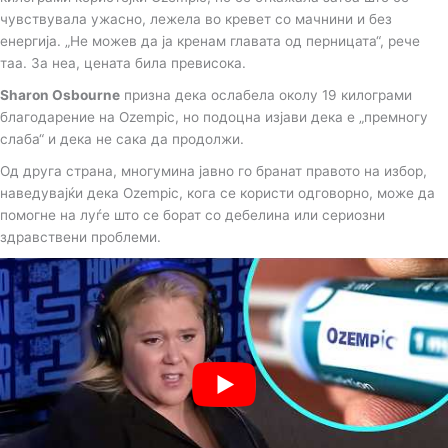
чувствувала ужасно, лежела во кревет со мачнини и без
енергија. „Не можев да ја кренам главата од перницата“, рече
таа. За неа, цената била превисока.
Sharon Osbourne
призна дека ослабела околу 19 килограми
благодарение на Ozempic, но подоцна изјави дека е „премногу
слаба“ и дека не сака да продолжи.
Од друга страна, многумина јавно го бранат правото на избор,
наведувајќи дека Ozempic, кога се користи одговорно, може да
помогне на луѓе што се борат со дебелина или сериозни
здравствени проблеми.