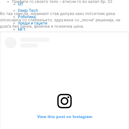
Прифати го своето тело – втисни го во калап бр. 32
IoT
Deep Tech
Во таа смисла, нејзиниот став делува како потсетник дека
Роботика
опсесијата со слабеењето, здружена со „лесни“ решенија, не
Уреди и гаџети
доаѓа без лична, физичка и психичка цена.
NFT
Кариера
HR
EB
Пазар на труд
Емплојер брендинг
Интервју
Интервју
Видео
BIZBendovi
View this post on Instagram