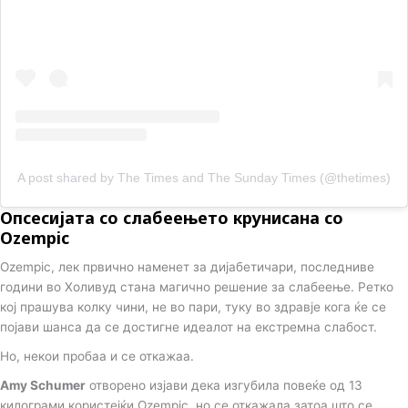
A post shared by The Times and The Sunday Times (@thetimes)
Опсесијата со слабеењето крунисана со
Ozempic
Ozempic, лек првично наменет за дијабетичари, последниве
години во Холивуд стана магично решение за слабеење. Ретко
кој прашува колку чини, не во пари, туку во здравје кога ќе се
појави шанса да се достигне идеалот на екстремна слабост.
Но, некои пробаа и се откажаа.
Amy Schumer
отворено изјави дека изгубила повеќе од 13
килограми користејќи Ozempic, но се откажала затоа што се