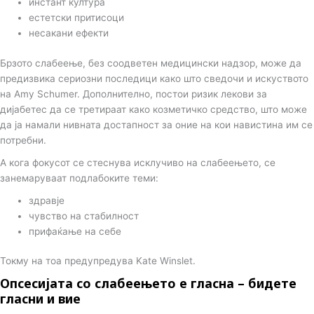
инстант култура
естетски притисоци
несакани ефекти
Брзото слабеење, без соодветен медицински надзор, може да
предизвика сериозни последици како што сведочи и искуството
на Amy Schumer. Дополнително, постои ризик лекови за
дијабетес да се третираат како козметичко средство, што може
да ја намали нивната достапност за оние на кои навистина им се
потребни.
А кога фокусот се стеснува исклучиво на слабеењето, се
занемаруваат подлабоките теми:
здравје
чувство на стабилност
прифаќање на себе
Токму на тоа предупредува Kate Winslet.
Опсесијата со слабеењето е гласна – бидете
гласни и вие