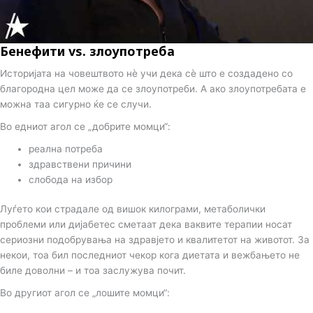
Бенефити vs. злоупотреба
Историјата на човештвото нè учи дека сè што е создадено со
благородна цел може да се злоупотреби. А ако злоупотребата е
можна таа сигурно ќе се случи.
Во едниот агол се „добрите момци“:
реална потреба
здравствени причини
слобода на избор
Луѓето кои страдале од вишок килограми, метаболички
проблеми или дијабетес сметаат дека ваквите терапии носат
сериозни подобрувања на здравјето и квалитетот на животот. За
некои, тоа бил последниот чекор кога диетата и вежбањето не
биле доволни – и тоа заслужува почит.
Во другиот агол се „лошите момци“: