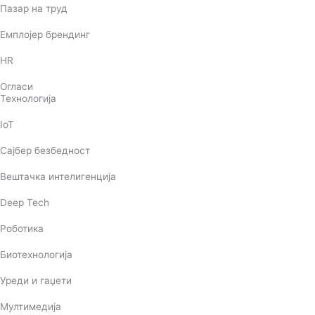
Пазар на труд
Емплојер брендинг
HR
Огласи
Технологија
IoT
Сајбер безбедност
Вештачка интелигенција
Deep Tech
Роботика
Биотехнологија
Уреди и гаџети
Мултимедија