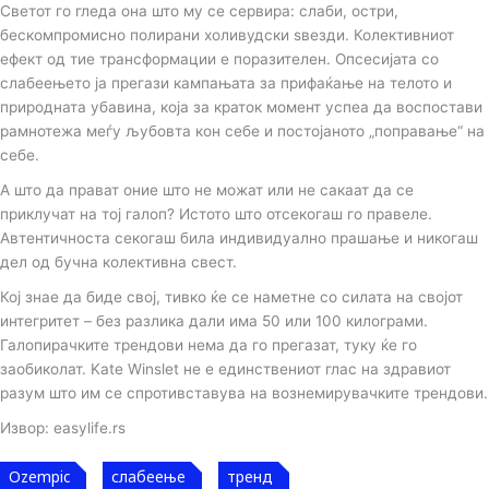
Светот го гледа она што му се сервира: слаби, остри,
бескомпромисно полирани холивудски ѕвезди. Колективниот
ефект од тие трансформации е поразителен. Опсесијата со
слабеењето ја прегази кампањата за прифаќање на телото и
природната убавина, која за краток момент успеа да воспостави
рамнотежа меѓу љубовта кон себе и постојаното „поправање“ на
себе.
А што да прават оние што не можат или не сакаат да се
приклучат на тој галоп? Истото што отсекогаш го правеле.
Автентичноста секогаш била индивидуално прашање и никогаш
дел од бучна колективна свест.
Кој знае да биде свој, тивко ќе се наметне со силата на својот
интегритет – без разлика дали има 50 или 100 килограми.
Галопирачките трендови нема да го прегазат, туку ќе го
заобиколат. Kate Winslet не е единствениот глас на здравиот
разум што им се спротивставува на вознемирувачките трендови.
Извор: easylife.rs
Ozempic
слабеење
тренд