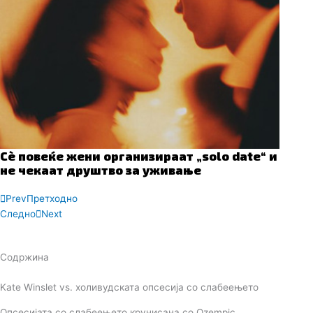
Сè повеќе жени организираат „solo date“ и
не чекаат друштво за уживање
Prev
Претходно
Следно
Next
Содржина
Kate Winslet vs. холивудската опсесија со слабеењето
Опсесијата со слабеењето крунисана со Ozempic