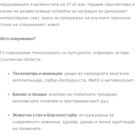
предизвиците и можностите на 21-от век. Нудиме перспектива и
начин на размислување потребни за напредок во денешниот
хиперповрзан свет, преку истражување на клучните пресечни
точки на современиот живот.
Што покриваме?
Го поврзуваме технолошкото со културното, опфаќајќи четири
суштински области:
Технологија и иновации:
увиди во напредната вештачка
интелигенција, сајбер-безбедноста, Web3 и метаверзумот.
Бизнис и пазари:
анализи на глобалните трендови,
економските политики и претприемачкиот дух.
Животен стил и благосостојба:
истражувања за
современото живеење, здравје, дизајн и лична адаптација
на промените.