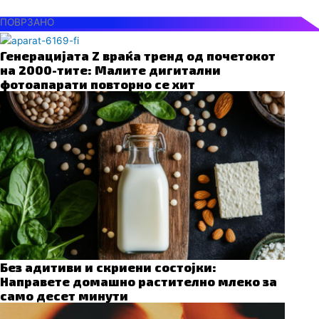
ПОВРЗАНО
Генерацијата Z враќа тренд од почетокот
на 2000-тите: Малите дигитални
фотоапарати повторно се хит
Без адитиви и скриени состојки:
Направете домашно растително млеко за
само десет минути