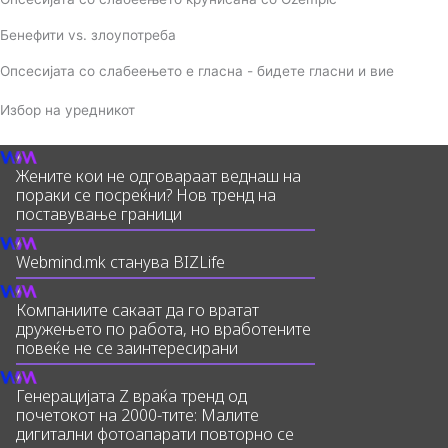
Бенефити vs. злоупотреба
Опсесијата со слабеењето е гласна - бидете гласни и вие
Избор на уредникот
Жените кои не одговараат веднаш на
пораки се посреќни? Нов тренд на
поставување граници
Webmind.mk станува BIZLife
Компаниите сакаат да го вратат
дружењето по работа, но вработените
повеќе не се заинтересирани
Генерацијата Z враќа тренд од
почетокот на 2000-тите: Малите
дигитални фотоапарати повторно се