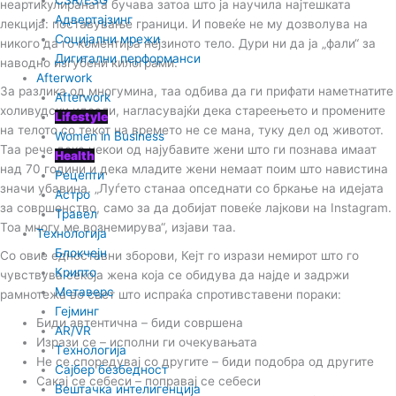
неартикулираната бучава затоа што ја научила најтешката
Адвертајзинг
лекција: поставување граници. И повеќе не му дозволува на
Социјални мрежи
никого да го коментира нејзиното тело. Дури ни да ја „фали“ за
Дигитални перформанси
наводно изгубени килограми.
Afterwork
За разлика од многумина, таа одбива да ги прифати наметнатите
Afterwork
холивудски идеали, нагласувајќи дека стареењето и промените
Lifestyle
на телото со текот на времето не се мана, туку дел од животот.
Women in Business
Таа рече дека некои од најубавите жени што ги познава имаат
Health
над 70 години и дека младите жени немаат поим што навистина
Рецепти
значи убавина. „Луѓето станаа опседнати со бркање на идејата
Астро
за совршенство, само за да добијат повеќе лајкови на Instagram.
Травел
Тоа многу ме вознемирува“, изјави таа.
Технологија
Блокчејн
Со овие едноставни зборови, Кејт го изрази немирот што го
Крипто
чувствува секоја жена која се обидува да најде и задржи
Метаверс
рамнотежа во свет што испраќа спротивставени пораки:
Гејминг
Биди автентична – биди совршена
AR/VR
Изрази се – исполни ги очекувањата
Tехнологија
Не се споредувај со другите – биди подобра од другите
Сајбер безбедност
Сакај се себеси – поправај се себеси
Вештачка интелигенција