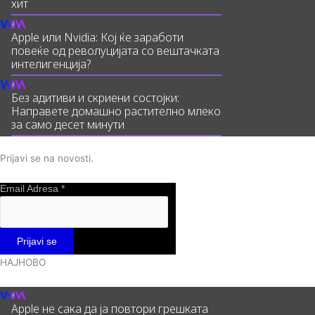
хит
Apple или Nvidia: Кој ќе заработи
повеќе од револуцијата со вештачката
интелигенција?
Без адитиви и скриени состојки:
Направете домашно растително млеко
за само десет минути
Prijavi se na novosti.
Email Adresa
*
НАЈНОВО
Apple не сака да ја повтори грешката