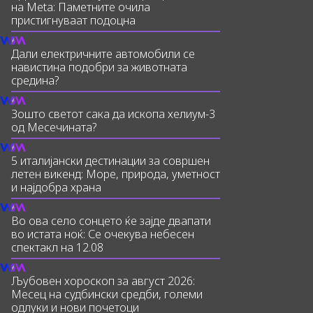
на Meta: Паметните очила
пристигнуваат подоцна
Дали електричните автомобили се
навистина подобри за животната
средина?
Зошто светот сака да ископа хелиум-3
од Месечината?
5 италијански дестинации за совршен
летен викенд: Море, природа, уметност
и најдобра храна
Во ова село сонцето ќе зајде двапати
во истата ноќ: Се очекува небесен
спектакл на 12.08
Љубовен хороскоп за август 2026:
Месец на судбински средби, големи
одлуки и нови почетоци