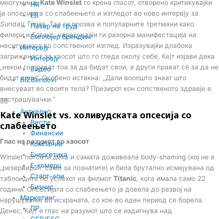
многумина,
Kate Winslet
го крена гласот, отворено критикувајќи
HR
ја опсесијата со слабеењето и изгледот во ново интервју за
EB
Sunday Times
. Таа ги прозва и популарните третмани како
Пазар на труд
филери и ботокс, нарекувајќи ги разорна манифестација на
Емплојер брендинг
несигурност во сопствениот изглед. Изразувајќи длабока
Интервју
загриженост за хаосот што го гледа околу себе, Кејт изјави дека
Интервју
„некои го прават тоа за да бидат свои, а други прават сè за да не
Видео
бидат свои“. Особено истакна: „Дали воопшто знаат што
BIZBendovi
внесуваат во своите тела? Презирот кон сопственото здравје е
застрашувачки.“
Актуелно
Kate Winslet vs. холивудската опсесија со
Вести
слабеењето
Финансии
Глас на разумот во хаосот
Компании
Енергетика
Winslet потсети дека и самата доживеала body-shaming (кој не е
Е-комерц
„резервиран“ само за познатите) и била брутално исмејувана од
Старт-апи
таблоидите по успехот на филмот
Titanic
, кога имала само 22
Бизнис
години. Опсесијата со слабеењето ја довела до развој на
Маркетинг
нарушување во исхраната, со кое во еден период се борела.
ПР
Денес, Кејт е глас на разумот што се издигнува над
CSR/ESG