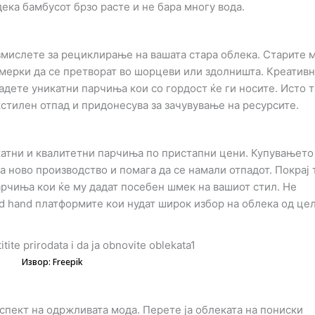
ека бамбусот брзо расте и не бара многу вода.
змислете за рециклирање на вашата стара облека. Старите 
рмерки да се претворат во шорцеви или здолништа. Креатив
адете уникатни парчиња кои со гордост ќе ги носите. Исто т
тилен отпад и придонесува за зачувување на ресурсите.
катни и квалитетни парчиња по пристапни цени. Купувањето
а ново производство и помага да се намали отпадот. Покрај т
рчиња кои ќе му дадат посебен шмек на вашиот стил. Не
nd hand платформите кои нудат широк избор на облека од це
Извор: Freepik
спект на одржливата мода. Перете ја облеката на пониски