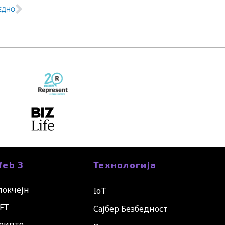
Next
ЕДНО
eb 3
Технологија
локчејн
IoT
FT
Сајбер Безбедност
рипто