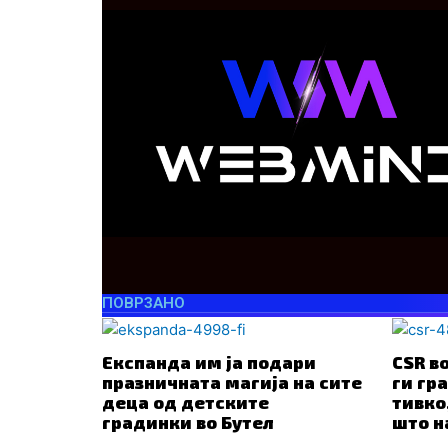
ПОВРЗАНО
Експанда им ја подари
CSR в
празничната магија на сите
ги гр
деца од детските
тивко
градинки во Бутел
што н