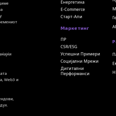
Енергетика
удиме
М
E-Commerce
за
у
Старт-Апи
Г
времениот
A
Маркетинг
ПР
Р
CSR/ESG
Успешни Примери
аќајќи
П
Социјални Мрежи
Е
Дигитални
H
ната
Перформанси
а, Web3 и
ендови,
дух.