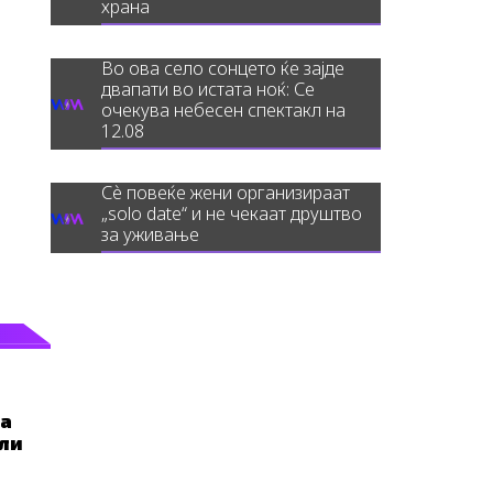
храна
Во ова село сонцето ќе зајде
двапати во истата ноќ: Се
очекува небесен спектакл на
12.08
Сè повеќе жени организираат
„solo date“ и не чекаат друштво
за уживање
та
али