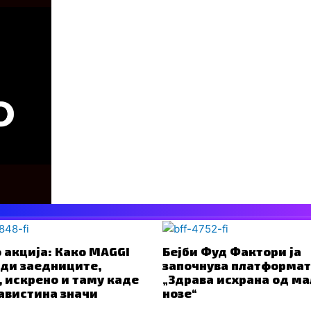
о акција: Како MAGGI
Бејби Фуд Фактори ја
ади заедниците,
започнува платформа
, искрено и таму каде
„Здрава исхрана од м
авистина значи
нозе“