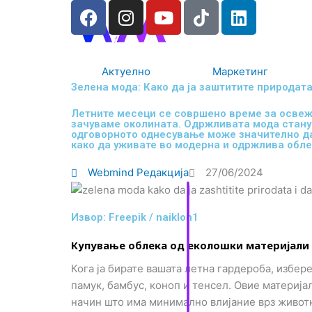
F
I
Y
I
L
RS
ENG
Skip
a
n
o
c
i
to
c
s
u
o
n
content
e
t
t
-
k
Актуелно
Маркетинг
b
a
u
t
e
Зелена мода: Како да ја заштитите природата
o
g
b
i
d
o
r
e
k
i
Летните месеци се совршено време за освежу
зачуваме околината. Одржливата мода станув
k
a
-
n
одговорното однесување може значително да
m
t
како да уживате во модерна и одржлива облек
i
Webmind Редакција
27/06/2024
k
t
o
Извор: Freepik / naiklon1
k
Купување облека од еколошки материјали
-
i
Кога ја бирате вашата летна гардероба, избе
c
памук, бамбус, коноп и тенсел. Овие материјал
o
начин што има минимално влијание врз животн