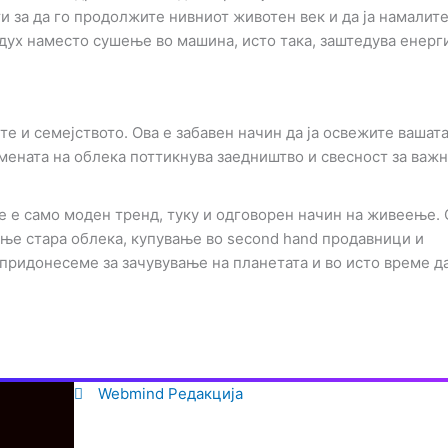
 за да го продолжите нивниот животен век и да ја намалит
дух наместо сушење во машина, исто така, заштедува енерги
те и семејството. Ова е забавен начин да ја освежите вашат
змената на облека поттикнува заедништво и свесност за важ
е е само моден тренд, туку и одговорен начин на живеење.
ње стара облека, купување во second hand продавници и
придонесеме за зачувување на планетата и во исто време д
Webmind Редакција