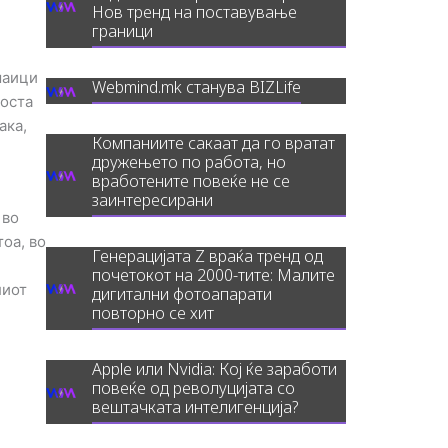
Нов тренд на поставување
граници
маици
Webmind.mk станува BIZLife
носта
ака,
Компаниите сакаат да го вратат
дружењето по работа, но
вработените повеќе не се
заинтересирани
 во
оа, во
Генерацијата Z враќа тренд од
почетокот на 2000-тите: Малите
лиот
дигитални фотоапарати
повторно се хит
Apple или Nvidia: Кој ќе заработи
повеќе од револуцијата со
вештачката интелигенција?