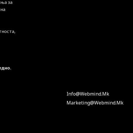
ња за
чна
тноста,
едно.
Info@webmind.mk
Marketing@webmind.mk