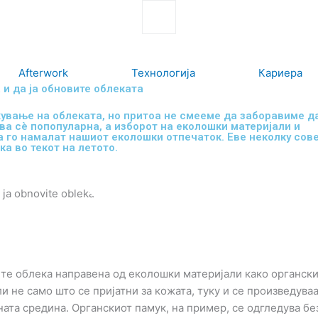
Search
Afterwork
Технологија
Кариера
 и да ја обновите облеката
вање на облеката, но притоа не смееме да заборавиме да
а сè попопуларна, а изборот на еколошки материјали и
 го намалат нашиот еколошки отпечаток. Еве неколку сов
а во текот на летото.
рете облека направена од еколошки материјали како органск
и не само што се пријатни за кожата, туку и се произведуваа
ата средина. Органскиот памук, на пример, се одгледува бе