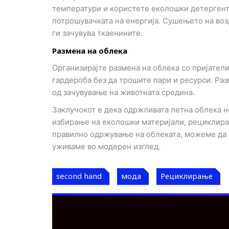
температури и користете еколошки детергенти
потрошувачката на енергија. Сушењето на воз
ги зачувува ткаенините.
Размена на облека
Организирајте размена на облека со пријатели
гардероба без да трошите пари и ресурси. Ра
од зачувување на животната средина.
Заклучокот е дека одржливата летна облека н
избирање на еколошки материјали, рециклира
правилно одржување на облеката, можеме да 
уживаме во модерен изглед.
second hand
мода
Рециклирање