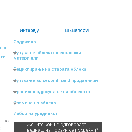
Интервју
BIZBendovi
Содржина
 ја
Купување облека од еколошки
ети
материјали
Рециклирање на старата облека
Купување во second hand продавници
Правилно одржување на облеката
Размена на облека
и
Избор на уредникот
т на
Жените кои не одговараат
з
веднаш на пораки се посреќни?