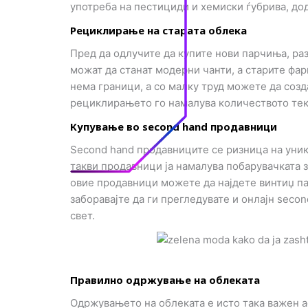
n
употреба на пестициди и хемиски ѓубрива, дод
Рециклирање на старата облека
Пред да одлучите да купите нови парчиња, ра
можат да станат модерни чанти, а старите фа
нема граници, а со малку труд можете да созд
рециклирањето го намалува количеството текс
Купување во second hand продавници
Second hand продавниците се ризница на уни
такви продавници ја намалува побарувачката з
овие продавници можете да најдете винтиџ па
заборавајте да ги прегледувате и онлајн seco
свет.
Правилно одржување на облеката
Одржувањето на облеката е исто така важен а