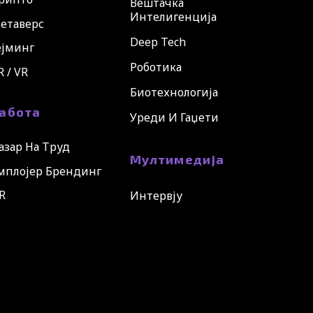
Вештачка
Интелигенција
етаверс
Deep Tech
ејминг
Роботика
R / VR
Биотехнологија
абота
Уреди И Гаџети
азар На Труд
Мултимедија
мплојер Брендинг
R
Интервју