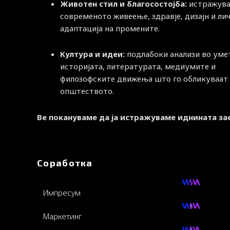
Животен стил и благосостојба:
истражува
современото живеење, здравје, дизајн и ли
адаптација на промените.
Култура и идеи:
подлабоки анализи во уме
историјата, литературата, медиумите и
филозофските движења што го обликуваат
општеството.
Ве покануваме да ја истражуваме иднината за
Соработка
Импресум
Маркетинг