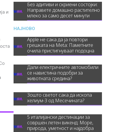
Без адитиви и скриени состојки:
е
Направете домашно растително
ја и
млеко за само десет минути
НАЈНОВО
а
Apple не сака да ја повтори
грешката на Meta: Паметните
носта
очила пристигнуваат подоцна
 Со
Дали електричните автомобили
се навистина подобри за
а
животната средина?
Зошто светот сака да ископа
хелиум-3 од Месечината?
5 италијански дестинации за
совршен летен викенд: Море,
природа, уметност и најдобра