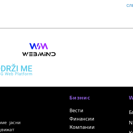
СЛ
Бизнис
W
Вести
Б
Финансии
N
аме јасни
Компании
 движат
К