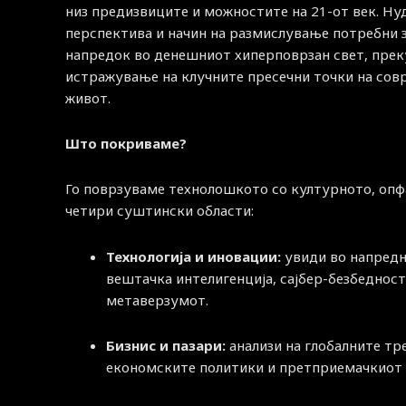
низ предизвиците и можностите на 21-от век. Н
перспектива и начин на размислување потребни 
напредок во денешниот хиперповрзан свет, прек
истражување на клучните пресечни точки на со
живот.
Што покриваме?
Го поврзуваме технолошкото со културното, опф
четири суштински области:
Технологија и иновации:
увиди во напред
вештачка интелигенција, сајбер-безбедност
метаверзумот.
Бизнис и пазари:
анализи на глобалните тр
економските политики и претприемачкиот 