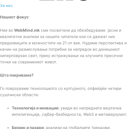
За нас
Нашиот фокус
Ние во
WebMind.mk
сме посветени да обезбедуваме јасни и
квалитетни анализи за нашите читатели кои се движат низ
предизвиците и можностите на 21-от век. Нудиме перспектива и
начин на размислување потребни за напредок во денешниот
хиперповрзан свет, преку истражување на клучните пресечни
точки на современиот живот.
Што покриваме?
Го поврзуваме технолошкото со културното, опфаќајќи четири
суштински области:
Технологија и иновации:
увиди во напредната вештачка
интелигенција, сајбер-безбедноста, Web3 и метаверзумот.
Бизнис и пазари:
анализи на глобалните трендови,