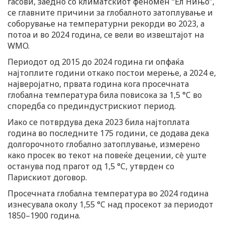
гасови, заедно со климатскиот феномен “Ел Нињо”,
се главните причини за глобалното затоплување и
соборување на температурни рекорди во 2023, а
потоа и во 2024 година, се вели во извештајот на
WMO.
Периодот од 2015 до 2024 година ги опфаќа
најтоплите години откако постои мерење, а 2024 е,
најверојатно, првата година кога просечната
глобална температура била повисока за 1,5 °C во
споредба со прединдустрискиот период.
Иако се потврдува дека 2023 била најтоплата
година во последните 175 години, се додава дека
долгорочното глобално затоплување, измерено
како просек во текот на повеќе децении, сè уште
останува под прагот од 1,5 °C, утврден со
Парискиот договор.
Просечната глобална температура во 2024 година
изнесувала околу 1,55 °C над просекот за периодот
1850–1900 година.