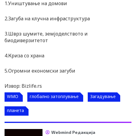
1.Уништување на домови
2.Загуба на клучна инфраструктура
3.Шврз шумите, земјоделството и
биодиверзитетот
4.Криза со храна
5.Огромни економски загуби
Извор: Bizlife.rs
WMO
глобално затоплување
Загадување
планета
Webmind Редакција