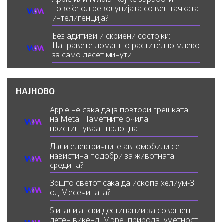
повеќе од револуцијата со вештачката
интелигенција?
Без адитиви и скриени состојки:
Направете домашно растително млеко
за само десет минути
НАЈНОВО
Apple не сака да ја повтори грешката
на Meta: Паметните очила
пристигнуваат подоцна
Дали електричните автомобили се
навистина подобри за животната
средина?
Зошто светот сака да ископа хелиум-3
од Месечината?
5 италијански дестинации за совршен
летен викенд: Море, природа, уметност