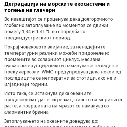
Деградација на морските екосистеми и
топење на глечери
Во извештајот се проценува дека долгорочното
глобално затоплување во моментов се движи
помеѓу 1,34 и 1,41 °C во споредба со
прединдустрискиот период.
Покрај човековото влијание, за ненадејните
температурни разлики можеби придонеле и:
промените во соларниот циклус, масивна
вулканска ерупција како и намалување на ладење
преку аеросоли. WMO предупредува дека некои од
последиците се неповратни за стотици, ако не и
илјадници години.
Исто така, се истакнува дека океаните
продолжуваат да се загреваат, нивото на морињата
расте, а површината на мразот се намалува со
алармантна брзина.
Затоплувањето на океаните доведува до: