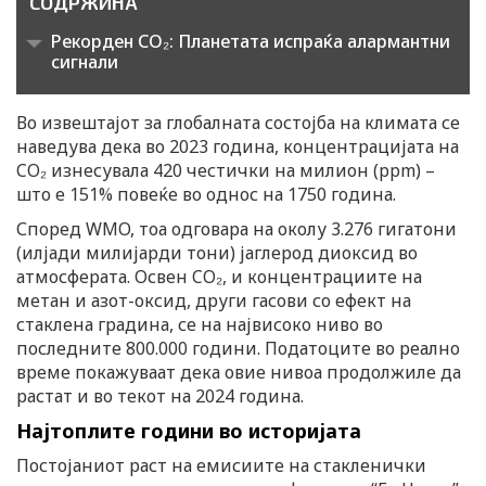
СОДРЖИНА
Рекорден CO₂: Планетата испраќа алармантни
сигнали
Во извештајот за глобалната состојба на климата се
наведува дека во 2023 година, концентрацијата на
CO₂ изнесувала 420 честички на милион (ppm) –
што е 151% повеќе во однос на 1750 година.
Според WMO, тоа одговара на околу 3.276 гигатони
(илјади милијарди тони) јаглерод диоксид во
атмосферата. Освен CO₂, и концентрациите на
метан и азот-оксид, други гасови со ефект на
стаклена градина, се на највисоко ниво во
последните 800.000 години. Податоците во реално
време покажуваат дека овие нивоа продолжиле да
растат и во текот на 2024 година.
Најтоплите години во историјата
Постојаниот раст на емисиите на стакленички