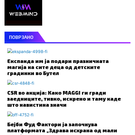
ПОВРЗАНО
Експанда им ја подари празничната
магија на сите деца од детските
градинки во Бутел
CSR во акција: Како MAGGI ги гради
заедниците, тивко, искрено и таму каде
што навистина значи
Бејби Фуд Фактори ја започнува
платформата „Здрава исхрана од мали