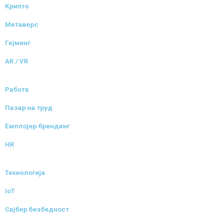
Крипто
Метаверс
Гејминг
AR / VR
Работа
Пазар на труд
Емплојер брендинг
HR
Технологија
IoT
Сајбер безбедност