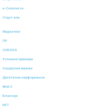
e-Commerce
Старт-апи
Маркетинг
ПР
CSR/ESG
Успешни примери
Социјални мрежи
Дигитални перформанси
Web 3
Блокчејн
NFT