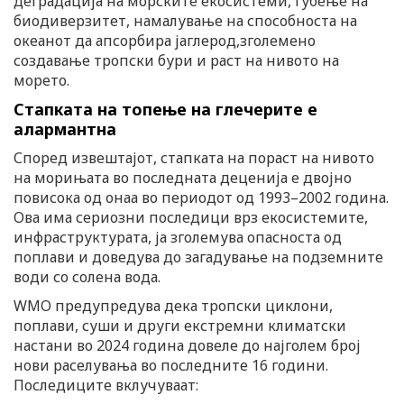
деградација на морските екосистеми, губење на
биодиверзитет, намалување на способноста на
океанот да апсорбира јаглерод,зголемено
создавање тропски бури и раст на нивото на
морето.
Стапката на топење на глечерите е
алармантна
Според извештајот, стапката на пораст на нивото
на морињата во последната деценија е двојно
повисока од онаа во периодот од 1993–2002 година.
Ова има сериозни последици врз екосистемите,
инфраструктурата, ја зголемува опасноста од
поплави и доведува до загадување на подземните
води со солена вода.
WMO предупредува дека тропски циклони,
поплави, суши и други екстремни климатски
настани во 2024 година довеле до најголем број
нови раселувања во последните 16 години.
Последиците вклучуваат: