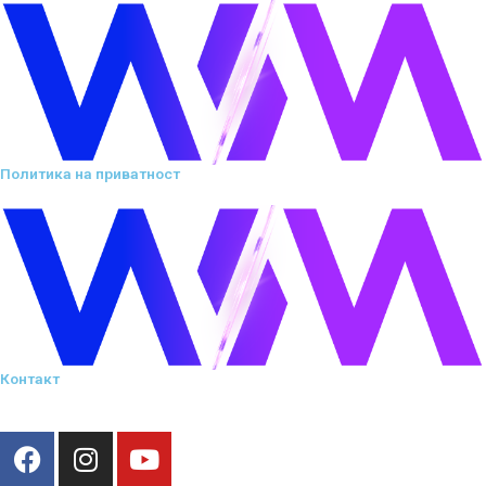
Политика на приватност
Контакт
F
I
Y
a
n
o