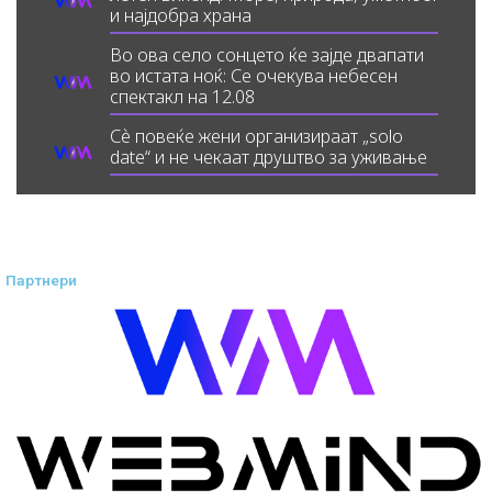
и најдобра храна
Во ова село сонцето ќе зајде двапати
во истата ноќ: Се очекува небесен
спектакл на 12.08
Сè повеќе жени организираат „solo
date“ и не чекаат друштво за уживање
Партнери