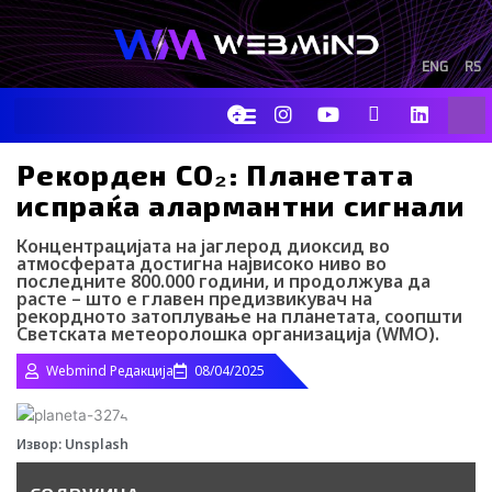
Skip
to
content
ENG
RS
F
I
Y
I
L
Sear
a
n
o
c
i
c
s
u
o
n
e
t
t
-
k
Рекорден CO₂: Планетата
b
a
u
t
e
испраќа алармантни сигнали
o
g
b
i
d
o
r
e
k
i
k
a
-
n
Концентрацијата на јаглерод диоксид во
m
t
атмосферата достигна највисоко ниво во
последните 800.000 години, и продолжува да
i
расте – што е главен предизвикувач на
k
рекордното затоплување на планетата, соопшти
t
Светската метеоролошка организација (WMO).
o
k
Webmind Редакција
08/04/2025
-
i
c
o
Извор: Unsplash
n