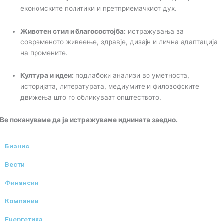
економските политики и претприемачкиот дух.
Животен стил и благосостојба:
истражувања за
современото живеење, здравје, дизајн и лична адаптација
на промените.
Култура и идеи:
подлабоки анализи во уметноста,
историјата, литературата, медиумите и филозофските
движења што го обликуваат општеството.
Ве покануваме да ја истражуваме иднината заедно.
Бизнис
Вести
Финансии
Компании
Енергетика