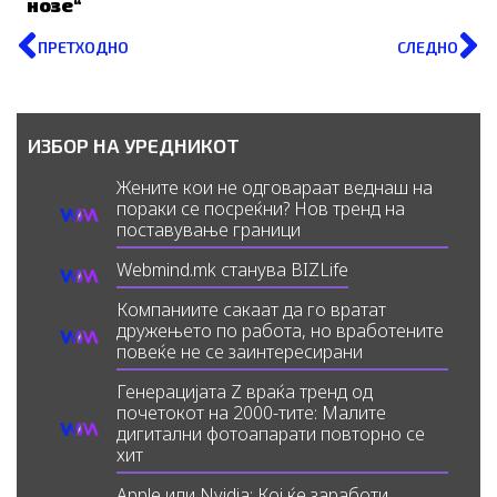
нозе“
Prev
N
ПРЕТХОДНО
СЛЕДНО
ИЗБОР НА УРЕДНИКОТ
Жените кои не одговараат веднаш на
пораки се посреќни? Нов тренд на
поставување граници
Webmind.mk станува BIZLife
Компаниите сакаат да го вратат
дружењето по работа, но вработените
повеќе не се заинтересирани
Генерацијата Z враќа тренд од
почетокот на 2000-тите: Малите
дигитални фотоапарати повторно се
хит
Apple или Nvidia: Кој ќе заработи