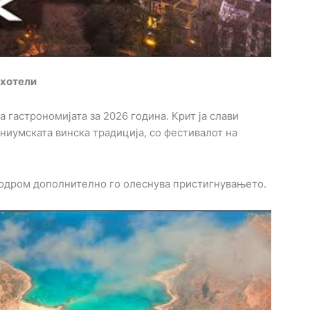
 хотели
 гастрономијата за 2026 година. Крит ја слави
ниумската винска традиција, со фестивалот на
еродром дополнително го олеснува пристигнувањето.