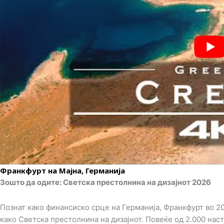
Франкфурт на Мајна, Германија
Зошто да одите: Светска престолнина на дизајнот 2026
Познат како финансиско срце на Германија, Франкфурт во 2
како Светска престолнина на дизајнот. Повеќе од 2.000 наст