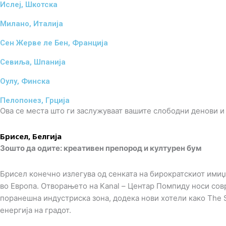
Ислеј, Шкотска
Милано, Италија
Сен Жерве ле Бен, Франција
Севиља, Шпанија
Оулу, Финска
Пелопонез, Грција
Ова се места што ги заслужуваат вашите слободни денови и 
Брисел, Белгија
Зошто да одите: креативен препород и културен бум
Брисел конечно излегува од сенката на бирократскиот имиџ
во Европа. Отворањето на Kanal – Центар Помпиду носи сов
поранешна индустриска зона, додека нови хотели како The 
енергија на градот.