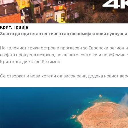
Крит, Грција
Зошто да одите: автентична гастрономија и нови луксузни
Најголемиот грчки остров е прогласен за Европски регион на
својата прочуена исхрана, локалните состојки и повеќемиле
Критската диета во Ретимно.
Се отвораат и нови хотели од висок ранг, додека новиот а