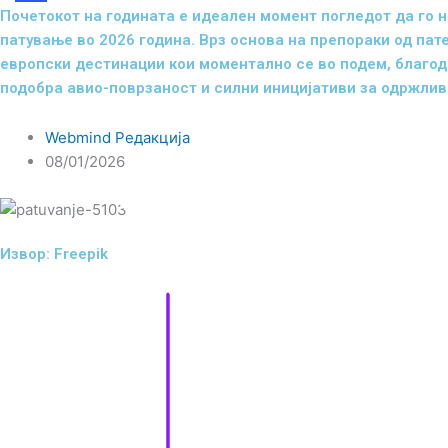
Почетокот на годината е идеален момент погледот да го 
Share
патување во 2026 година. Врз основа на препораки од пат
европски дестинации кои моментално се во подем, благода
подобра авио-поврзаност и силни иницијативи за одржлив 
Webmind Редакција
08/01/2026
Извор: Freepik