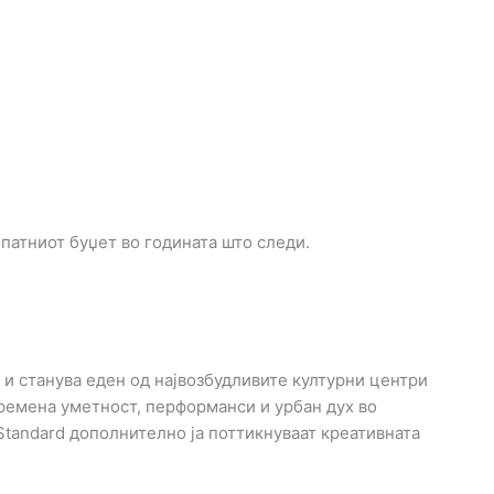
патниот буџет во годината што следи.
 и станува еден од највозбудливите културни центри
ремена уметност, перформанси и урбан дух во
Standard дополнително ја поттикнуваат креативната