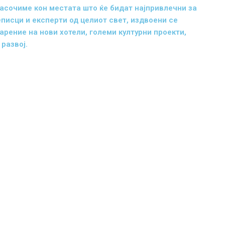
насочиме кон местата што ќе бидат најпривлечни за
еписци и експерти од целиот свет, издвоени се
рение на нови хотели, големи културни проекти,
развој.