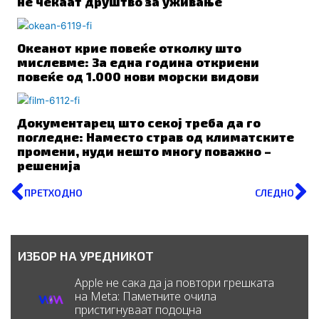
не чекаат друштво за уживање
Океанот крие повеќе отколку што
мислевме: За една година откриени
повеќе од 1.000 нови морски видови
Документарец што секој треба да го
погледне: Наместо страв од климатските
промени, нуди нешто многу поважно –
решенија
Prev
N
ПРЕТХОДНО
СЛЕДНО
ИЗБОР НА УРЕДНИКОТ
Apple не сака да ја повтори грешката
на Meta: Паметните очила
пристигнуваат подоцна