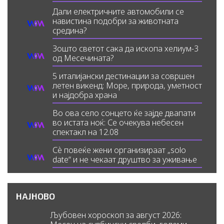
Дали електричните автомобили се
навистина подобри за животната
средина?
Зошто светот сака да ископа хелиум-3
од Месечината?
5 италијански дестинации за совршен
летен викенд: Море, природа, уметност
и најдобра храна
Во ова село сонцето ќе зајде двапати
во истата ноќ: Се очекува небесен
спектакл на 12.08
Сè повеќе жени организираат „solo
date“ и не чекаат друштво за уживање
НАЈНОВО
Љубовен хороскоп за август 2026: