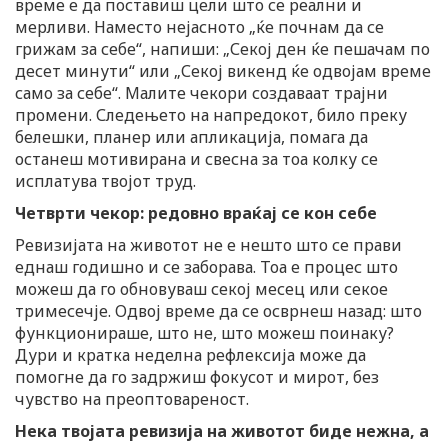
време е да поставиш цели што се реални и
мерливи. Наместо нејасното „ќе почнам да се
грижам за себе“, напиши: „Секој ден ќе пешачам по
десет минути“ или „Секој викенд ќе одвојам време
само за себе“. Малите чекори создаваат трајни
промени. Следењето на напредокот, било преку
белешки, планер или апликација, помага да
останеш мотивирана и свесна за тоа колку се
исплатува твојот труд.
Четврти чекор: редовно враќај се кон себе
Ревизијата на животот не е нешто што се прави
еднаш годишно и се заборава. Тоа е процес што
можеш да го обновуваш секој месец или секое
тримесечје. Одвој време да се осврнеш назад: што
функционираше, што не, што можеш поинаку?
Дури и кратка неделна рефлексија може да
помогне да го задржиш фокусот и мирот, без
чувство на преоптовареност.
Нека твојата ревизија на животот биде нежна, а