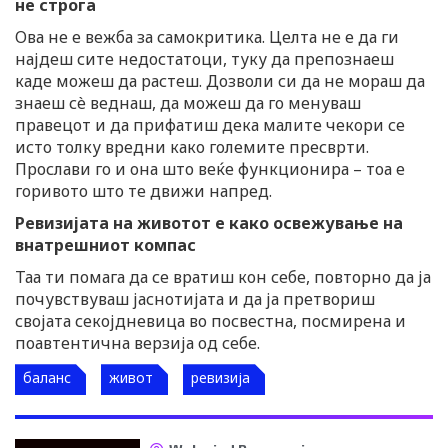
не строга
Ова не е вежба за самокритика. Целта не е да ги
најдеш сите недостатоци, туку да препознаеш
каде можеш да растеш. Дозволи си да не мораш да
знаеш сè веднаш, да можеш да го менуваш
правецот и да прифатиш дека малите чекори се
исто толку вредни како големите пресврти.
Прослави го и она што веќе функционира – тоа е
горивото што те движи напред.
Ревизијата на животот е како освежување на
внатрешниот компас
Таа ти помага да се вратиш кон себе, повторно да ја
почувствуваш јаснотијата и да ја претвориш
својата секојдневица во посвестна, посмирена и
поавтентична верзија од себе.
баланс
живот
ревизија