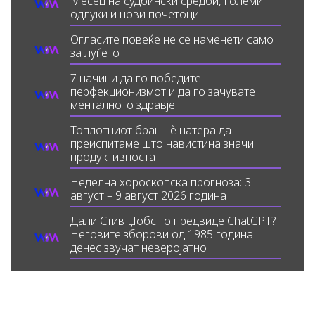
Месец на судбински средби, големи
одлуки и нови почетоци
Огласите повеќе не се наменети само
за луѓето
7 начини да го победите
перфекционизмот и да го зачувате
менталното здравје
Топлотниот бран нè натера да
преиспитаме што навистина значи
продуктивноста
Неделна хороскопска прогноза: 3
август – 9 август 2026 година
Дали Стив Џобс го предвиде ChatGPT?
Неговите зборови од 1985 година
денес звучат неверојатно