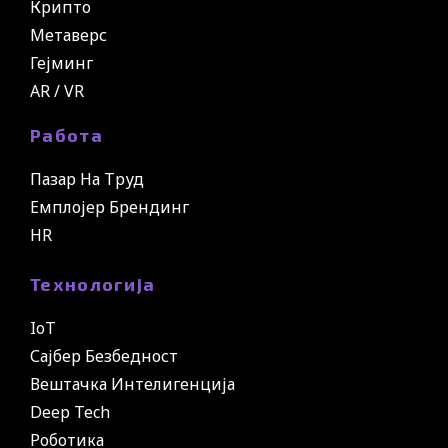
Крипто
Метаверс
Гејминг
AR / VR
Работа
Пазар На Труд
Емплојер Брендинг
HR
Технологија
IoT
Сајбер Безбедност
Вештачка Интелигенција
Deep Tech
Роботика