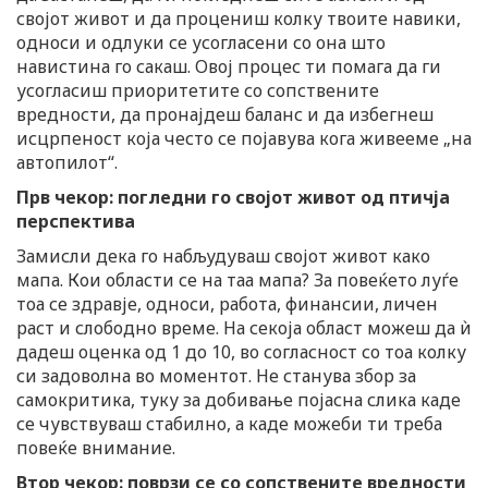
својот живот и да процениш колку твоите навики,
односи и одлуки се усогласени со она што
навистина го сакаш. Овој процес ти помага да ги
усогласиш приоритетите со сопствените
вредности, да пронајдеш баланс и да избегнеш
исцрпеност која често се појавува кога живееме „на
автопилот“.
Прв чекор: погледни го својот живот од птичја
перспектива
Замисли дека го набљудуваш својот живот како
мапа. Кои области се на таа мапа? За повеќето луѓе
тоа се здравје, односи, работа, финансии, личен
раст и слободно време. На секоја област можеш да ѝ
дадеш оценка од 1 до 10, во согласност со тоа колку
си задоволна во моментот. Не станува збор за
самокритика, туку за добивање појасна слика каде
се чувствуваш стабилно, а каде можеби ти треба
повеќе внимание.
Втор чекор: поврзи се со сопствените вредности