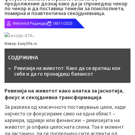
продолжение дознај како да ја спроведеш чекор
по чекор и да поставиш темели за поисполнета,
помирна и поавтентична секојдневница.
Webmind Редакција
06/11/2025
Извор: Easylife.rs
СОДРЖИНА
Ревизија на животот: Како да се вратиш кон
себе и да го пронајдеш балансот
Ревизија на животот како алатка за јаснотија,
фокус и секојдневна трансформација
За разлика од класичното поставување цели, каде
најчесто се фокусираме само на една област –
кариера, здравје или финансии – ревизијата на
животот ја опфаќа целосната слика. Тоа е момент
да застанеш, да ги погледнеш сите аспекти од