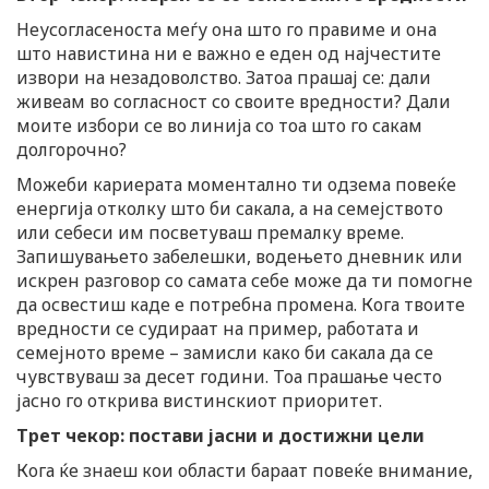
Неусогласеноста меѓу она што го правиме и она
што навистина ни е важно е еден од најчестите
извори на незадоволство. Затоа прашај се: дали
живеам во согласност со своите вредности? Дали
моите избори се во линија со тоа што го сакам
долгорочно?
Можеби кариерата моментално ти одзема повеќе
енергија отколку што би сакала, а на семејството
или себеси им посветуваш премалку време.
Запишувањето забелешки, водењето дневник или
искрен разговор со самата себе може да ти помогне
да освестиш каде е потребна промена. Кога твоите
вредности се судираат на пример, работата и
семејното време – замисли како би сакала да се
чувствуваш за десет години. Тоа прашање често
јасно го открива вистинскиот приоритет.
Трет чекор: постави јасни и достижни цели
Кога ќе знаеш кои области бараат повеќе внимание,