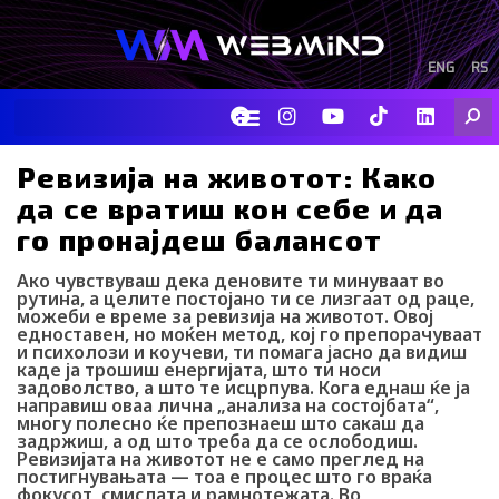
Skip
to
content
ENG
RS
F
I
Y
I
L
Searc
a
n
o
c
i
c
s
u
o
n
e
t
t
-
k
Ревизија на животот: Како
b
a
u
t
e
да се вратиш кон себе и да
o
g
b
i
d
o
r
e
k
i
го пронајдеш балансот
k
a
-
n
m
t
Ако чувствуваш дека деновите ти минуваат во
i
рутина, а целите постојано ти се лизгаат од раце,
k
можеби е време за ревизија на животот. Овој
t
едноставен, но моќен метод, кој го препорачуваат
o
и психолози и коучеви, ти помага јасно да видиш
k
каде ја трошиш енергијата, што ти носи
-
задоволство, а што те исцрпува. Кога еднаш ќе ја
направиш оваа лична „анализа на состојбата“,
i
многу полесно ќе препознаеш што сакаш да
c
задржиш, а од што треба да се ослободиш.
o
Ревизијата на животот не е само преглед на
n
постигнувањата — тоа е процес што го враќа
фокусот, смислата и рамнотежата. Во