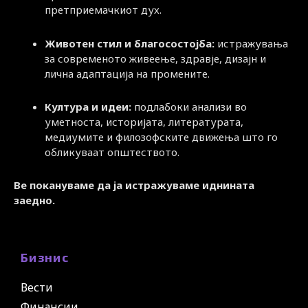
претприемачкиот дух.
Животен стил и благосостојба:
истражувања
за современото живеење, здравје, дизајн и
лична адаптација на промените.
Култура и идеи:
подлабоки анализи во
уметноста, историјата, литературата,
медиумите и филозофските движења што го
обликуваат општеството.
Ве покануваме да ја истражуваме иднината
заедно.
Бизнис
Вести
Финансии