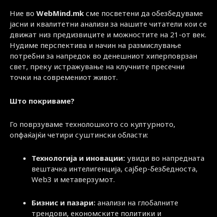
Ние во
WebMind.mk
сме посветени да обезбедуваме
јасни и квалитетни анализи за нашите читатели кои се
движат низ предизвиците и можностите на 21-от век.
Нудиме перспектива и начин на размислување
потребни за напредок во денешниот хиперповрзан
свет, преку истражување на клучните пресечни
точки на современиот живот.
Што покриваме?
Го поврзуваме технолошкото со културното,
опфаќајќи четири суштински области:
Технологија и иновации:
увиди во напредната
вештачка интелигенција, сајбер-безбедноста,
Web3 и метаверзумот.
Бизнис и пазари:
анализи на глобалните
трендови, економските политики и