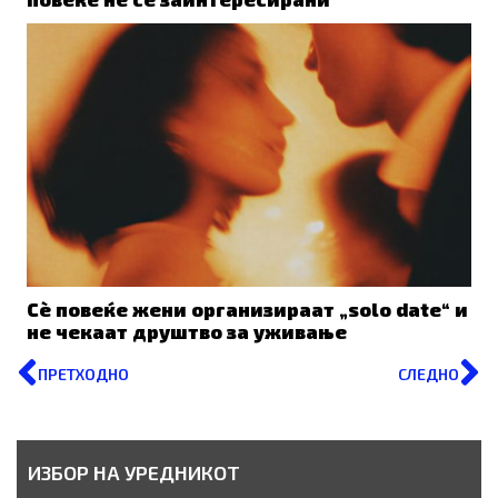
Сè повеќе жени организираат „solo date“ и
не чекаат друштво за уживање
Prev
N
ПРЕТХОДНО
СЛЕДНО
ИЗБОР НА УРЕДНИКОТ