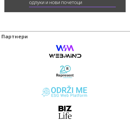
одлуки и нови почетоци
Партнери