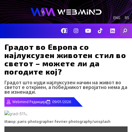
Skip
to
content
ENG
RS
F
I
Y
I
L
Searc
a
n
o
c
i
c
s
u
o
n
e
t
t
-
k
Градот во Европа со
b
a
u
t
e
најлуксузен животен стил во
o
g
b
i
d
o
r
e
k
i
светот – можете ли да
k
a
-
n
погодите кој?
m
t
i
k
Градот што нуди најлуксузен начин на живот во
t
светот е откриен, а победникот веројатно нема да
o
ве изненади.
k
-
Webmind Редакција
09/01/2026
i
c
o
Извор: paris-photographer-fevrier-photography/unsplash
n