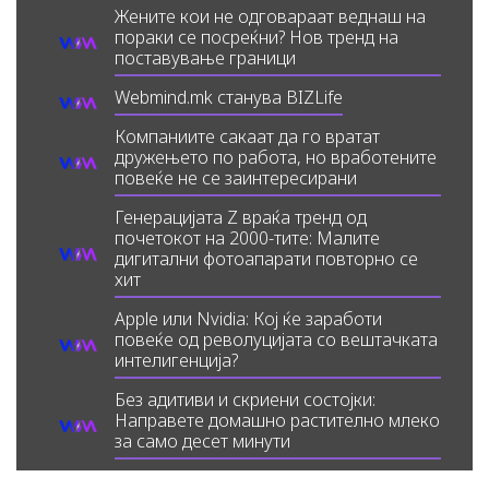
Жените кои не одговараат веднаш на
пораки се посреќни? Нов тренд на
поставување граници
Webmind.mk станува BIZLife
Компаниите сакаат да го вратат
дружењето по работа, но вработените
повеќе не се заинтересирани
Генерацијата Z враќа тренд од
почетокот на 2000-тите: Малите
дигитални фотоапарати повторно се
хит
Apple или Nvidia: Кој ќе заработи
повеќе од револуцијата со вештачката
интелигенција?
Без адитиви и скриени состојки:
Направете домашно растително млеко
за само десет минути