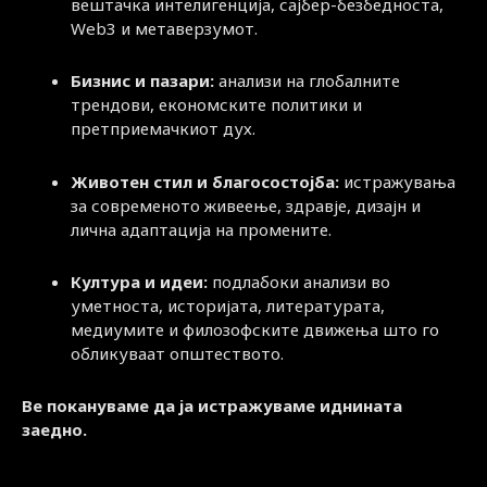
вештачка интелигенција, сајбер-безбедноста,
Web3 и метаверзумот.
Бизнис и пазари:
анализи на глобалните
трендови, економските политики и
претприемачкиот дух.
Животен стил и благосостојба:
истражувања
за современото живеење, здравје, дизајн и
лична адаптација на промените.
Култура и идеи:
подлабоки анализи во
уметноста, историјата, литературата,
медиумите и филозофските движења што го
обликуваат општеството.
Ве покануваме да ја истражуваме иднината
заедно.