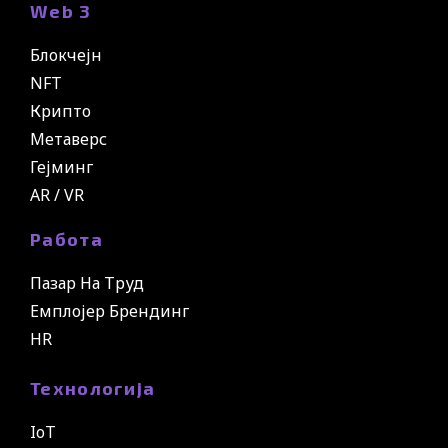
Web 3
Блокчејн
NFT
Крипто
Метаверс
Гејминг
AR / VR
Работа
Пазар На Труд
Емплојер Брендинг
HR
Технологија
IoT