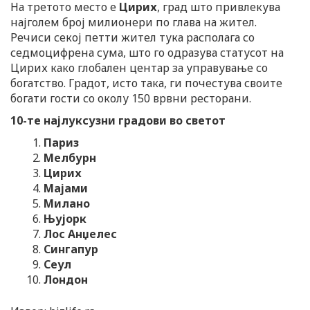
На третото место е
Цирих
, град што привлекува
најголем број милионери по глава на жител.
Речиси секој петти жител тука располага со
седмоцифрена сума, што го одразува статусот на
Цирих како глобален центар за управување со
богатство. Градот, исто така, ги почестува своите
богати гости со околу 150 врвни ресторани.
10-те најлуксузни градови во светот
Париз
Мелбурн
Цирих
Мајами
Милано
Њујорк
Лос Анџелес
Сингапур
Сеул
Лондон