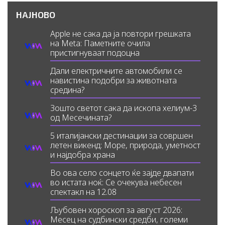
НАЈНОВО
Apple не сака да ја повтори грешката
на Meta: Паметните очила
пристигнуваат подоцна
Дали електричните автомобили се
навистина подобри за животната
средина?
Зошто светот сака да ископа хелиум-3
од Месечината?
5 италијански дестинации за совршен
летен викенд: Море, природа, уметност
и најдобра храна
Во ова село сонцето ќе зајде двапати
во истата ноќ: Се очекува небесен
спектакл на 12.08
Љубовен хороскоп за август 2026:
Месец на судбински средби, големи