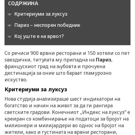
СОДРЖИНА
Критериуми за луксуз
Париз – неспорен победник
Кој уште е на врвот?
Со речиси 900 врвни ресторани и 150 хотели со пет
ѕвездички, титулата му припадна на
Париз
,
францускиот град на љубовта и прочуена
дестинација за оние што бараат гламурозно
искуство.
Критериуми за луксуз
Нова студија анализираше шест индикатори на
богатство и начин на живот за да ги рангира
светските градови. Конечниот „Индекс на луксуз“ е
креиран со комбинирање на податоци за бројот на
милионери и милијардери во однос на бројот на
жители, како и густината на врвни ресторани,