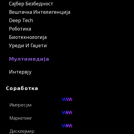
Сајбер Безбедност
Вештачка Интелигенција
Deep Tech
Роботика
Биотехнологија
Уреди И Гаџети
Мултимедија
Интервју
Соработка
Импресум
Маркетинг
Дисклејмер