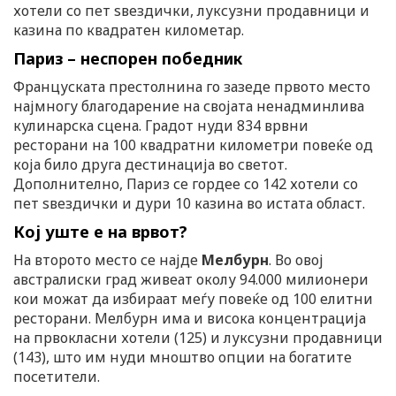
хотели со пет ѕвездички, луксузни продавници и
казина по квадратен километар.
Париз – неспорен победник
Француската престолнина го зазеде првото место
најмногу благодарение на својата ненадминлива
кулинарска сцена. Градот нуди 834 врвни
ресторани на 100 квадратни километри повеќе од
која било друга дестинација во светот.
Дополнително, Париз се гордее со 142 хотели со
пет ѕвездички и дури 10 казина во истата област.
Кој уште е на врвот?
На второто место се најде
Мелбурн
. Во овој
австралиски град живеат околу 94.000 милионери
кои можат да избираат меѓу повеќе од 100 елитни
ресторани. Мелбурн има и висока концентрација
на првокласни хотели (125) и луксузни продавници
(143), што им нуди мноштво опции на богатите
посетители.