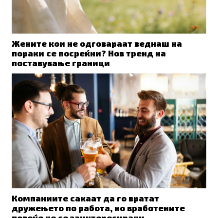
Жените кои не одговараат веднаш на
пораки се посреќни? Нов тренд на
поставување граници
Компаниите сакаат да го вратат
дружењето по работа, но вработените
повеќе не се заинтересирани