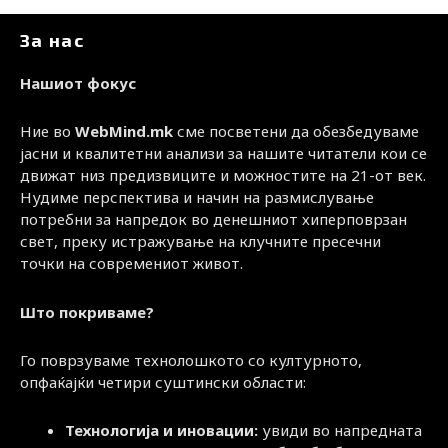
За нас
Нашиот фокус
Ние во
WebMind.mk
сме посветени да обезбедуваме
јасни и квалитетни анализи за нашите читатели кои се
движат низ предизвиците и можностите на 21-от век.
Нудиме перспектива и начин на размислување
потребни за напредок во денешниот хиперповрзан
свет, преку истражување на клучните пресечни
точки на современиот живот.
Што покриваме?
Го поврзуваме технолошкото со културното,
опфаќајќи четири суштински области:
Технологија и иновации:
увиди во напредната