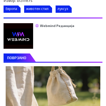
Извор: bizlife.rs
Европа
животен стил
луксуз
Webmind Редакција
ПОВРЗАНО