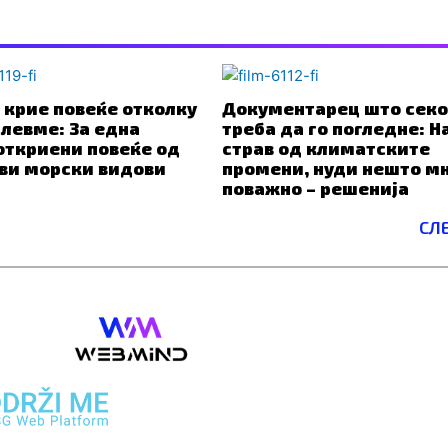
 крие повеќе отколку
Документарец што секо
левме: За една
треба да го погледне: 
откриени повеќе од
страв од климатските
ови морски видови
промени, нуди нешто м
поважно – решенија
СЛ