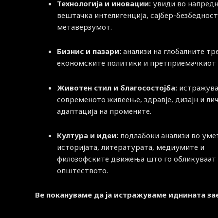
Технологија и иновации:
увиди во напред
вештачка интелигенција, сајбер-безбедност
метаверзумот.
Бизнис и пазари:
анализи на глобалните тр
економските политики и претприемачкиот 
Животен стил и благосостојба:
истражува
современото живеење, здравје, дизајн и ли
адаптација на промените.
Култура и идеи:
подлабоки анализи во уме
историјата, литературата, медиумите и
филозофските движења што го обликуваат
општеството.
Ве покануваме да ја истражуваме иднината за