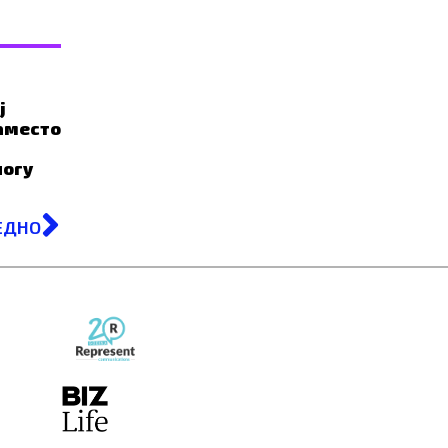
ј
Наместо
ногу
Next
ЕДНО