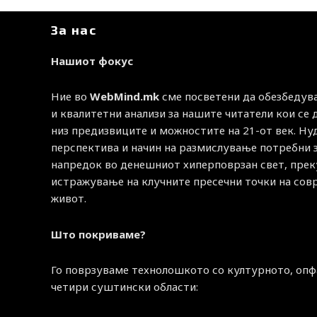
За нас
Нашиот фокус
Ние во
WebMind.mk
сме посветени да обезбедув
и квалитетни анализи за нашите читатели кои се
низ предизвиците и можностите на 21-от век. Н
перспектива и начин на размислување потребни 
напредок во денешниот хиперповрзан свет, прек
истражување на клучните пресечни точки на со
живот.
Што покриваме?
Го поврзуваме технолошкото со културното, опф
четири суштински области: