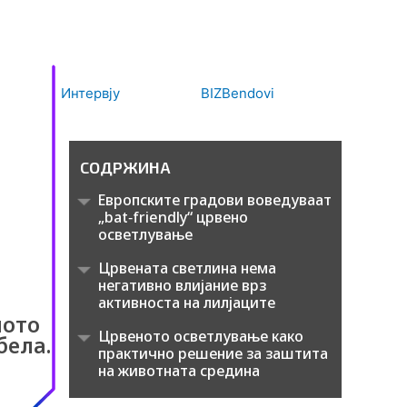
Интервју
BIZBendovi
СОДРЖИНА
Европските градови воведуваат
„bat‑friendly“ црвено
осветлување
Црвената светлина нема
негативно влијание врз
активноста на лилјаците
ното
Црвеното осветлување како
бела.
практично решение за заштита
на животната средина