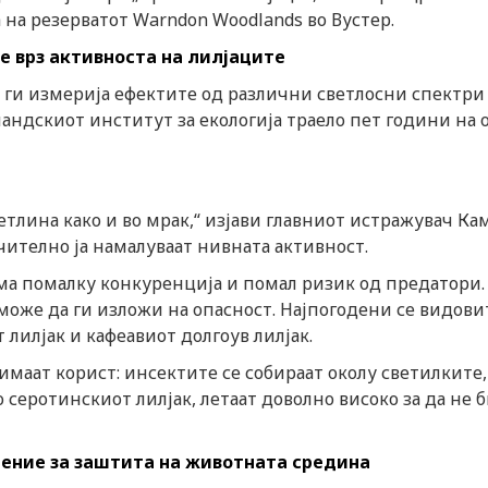
 на резерватот Warndon Woodlands во Вустер.
е врз активноста на лилјаците
 ги измерија ефектите од различни светлосни спектри
андскиот институт за екологија траело пет години на 
етлина како и во мрак,“ изјави главниот истражувач Ка
ачително ја намалуваат нивната активност.
има помалку конкуренција и помал ризик од предатори.
може да ги изложи на опасност. Најпогодени се видови
 лилјак и кафеавиот долгоув лилјак.
имаат корист: инсектите се собираат околу светилките
о серотинскиот лилјак, летаат доволно високо за да не 
ение за заштита на животната средина