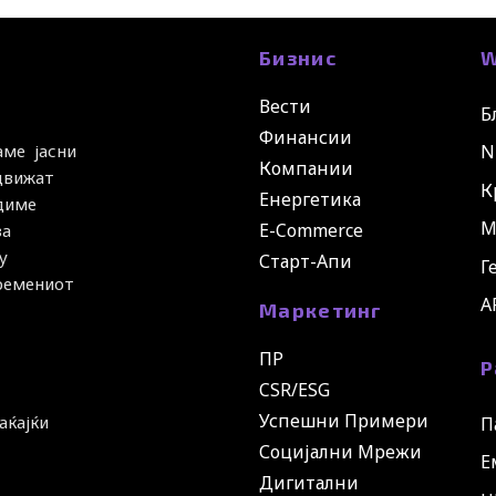
Бизнис
W
Вести
Б
Финансии
N
аме јасни
Компании
 движат
К
Енергетика
удиме
М
E-Commerce
за
у
Старт-Апи
Г
времениот
A
Маркетинг
ПР
Р
CSR/ESG
Успешни Примери
аќајќи
П
Социјални Мрежи
Е
Дигитални