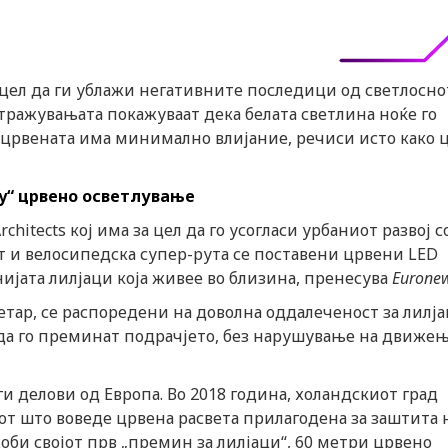
а цел да ги ублажи негативните последици од светлосно
тражувањата покажуваат дека белата светлина ноќе го
 црвената има минимално влијание, речиси исто како 
ly“ црвено осветлување
rchitects кој има за цел да го усогласи урбаниот развој с
т и велосипедска супер-рута се поставени црвени LED
нијата лилјаци која живее во близина, пренесува
Eurone
етар, се распоредени на доволна оддалеченост за лилј
 да го преминат подрачјето, без нарушување на движењ
и делови од Европа. Во 2018 година, холандскиот град
от што воведе црвена расвета прилагодена за заштита 
доби својот прв „премин за лилјаци“, 60 метри црвено