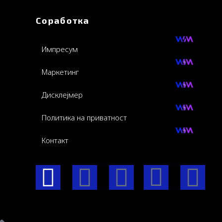
Соработка
Импресум
Маркетинг
Дисклејмер
Политика на приватност
Контакт
F
I
Y
I
L
a
n
o
c
i