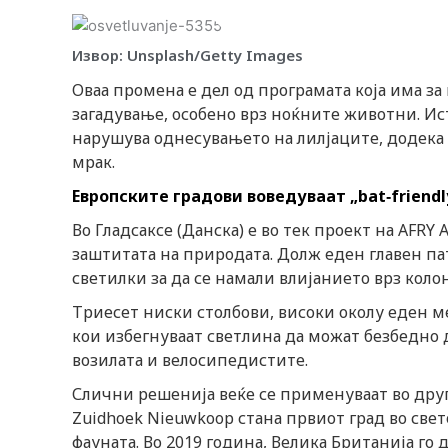
i
Извор: Unsplash/Getty Images
k
Оваа промена е дел од програмата која има з
t
загадување, особено врз ноќните животни. Ис
нарушува однесувањето на лилјаците, додека
o
мрак.
Европските градови воведуваат „bat‑friend
k
Во Гладсаксе (Данска) е во тек проект на AFRY A
заштитата на природата. Долж еден главен па
-
светилки за да се намали влијанието врз коло
i
Триесет ниски столбови, високи околу еден м
кои избегнуваат светлина да можат безбедно
c
возилата и велосипедистите.
Слични решенија веќе се применуваат во друг
o
Zuidhoek Nieuwkoop стана првиот град во свет
фауната. Во 2019 година, Велика Британија го 