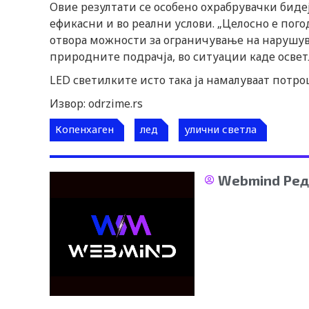
Овие резултати се особено охрабрувачки биде
ефикасни и во реални услови. „Целосно е погод
отвора можности за ограничување на нарушув
природните подрачја, во ситуации каде освет
LED светилките исто така ја намалуваат потр
Извор: odrzime.rs
Копенхаген
лед
улични светла
Webmind Ред