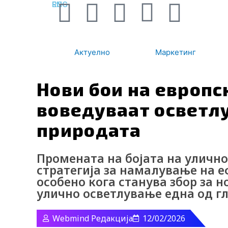
F
I
Y
I
L
RS
ENG
Skip
to
a
n
o
c
i
content
Актуелно
Маркетинг
c
s
u
o
n
e
t
t
-
k
Нови бои на европс
воведуваат осветл
b
a
u
t
e
природата
o
g
b
i
d
o
r
e
k
i
Промената на бојата на уличн
стратегија за намалување на е
особено кога станува збор за 
k
a
-
n
улично осветлување една од гл
m
t
Webmind Редакција
12/02/2026