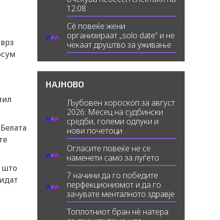
12.08
Сè повеќе жени
организираат „solo date“ и не
 врз
чекаат друштво за уживање
осум
НАЈНОВО
мил
Љубовен хороскоп за август
2026: Месец на судбински
средби, големи одлуки и
 Белата
нови почетоци
те
Огласите повеќе не се
наменети само за луѓето
, што
7 начини да го победите
бидат
перфекционизмот и да го
зачувате менталното здравје
Топлотниот бран нè натера