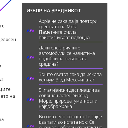
ИЗБОР НА УРЕДНИКОТ
Apple не сака да ја повтори
то
грешката на Meta:
Паметните очила
пристигнуваат подоцна
целосен
Дали електричните
автомобили се навистина
подобри за животната
средина?
о
Зошто светот сака да ископа
ws
.
хелиум-3 од Месечината?
аците
5 италијански дестинации за
совршен летен викенд:
ето на
Море, природа, уметност и
најдобра храна
Во ова село сонцето ќе зајде
на
двапати во истата ноќ: Се
очекува небесен спектакл на