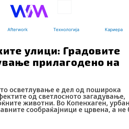
Search
Afterwork
Технологија
Кариера
ките улици: Градовите
ување прилагодено на
ото осветлување е дел од поширока
фектите од светлосното загадување,
ноќните животни. Во Копенхаген, урба
авните сообраќајници е црвена, а не 