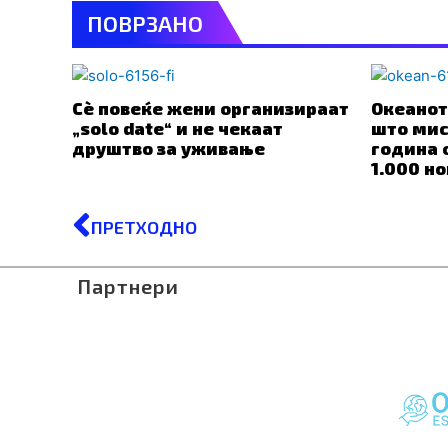
ПОВРЗАНО
Сè повеќе жени организираат
Океанот
„solo date“ и не чекаат
што мис
друштво за уживање
година 
1.000 н
Prev
ПРЕТХОДНО
Партнери