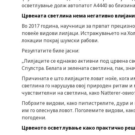
n
осветлување долж автопатот A4440 во близина
Црвената светлина нема негативно влијани
Во 2017 година, научници за првпат прецизно
повеќе видови лилјаци. Истражувањето на Хол
локации покрај шумски рабови.
Резултатите биле јасни:
„Лилјаците се еднакво активни под црвена св
Спулстра. Белата и зелената светлина, пак, зн
Причината е што лилјаците ловат ноќе, кога 
светлина го нарушува овој природен ритам и 
чувствителни на светлина, како Natterer-овиот
Побрзите видови, како пипистрелите, дури и 
им го олеснува ловот. Поголемите видови, как
погодени.
Црвеното осветлување како практично реш