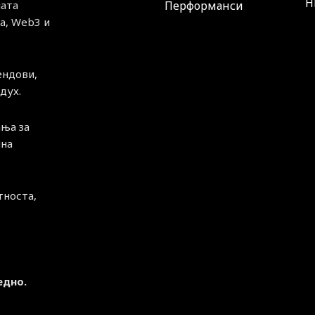
H
ната
Перформанси
а, Web3 и
ендови,
дух.
ња за
чна
тноста,
едно.