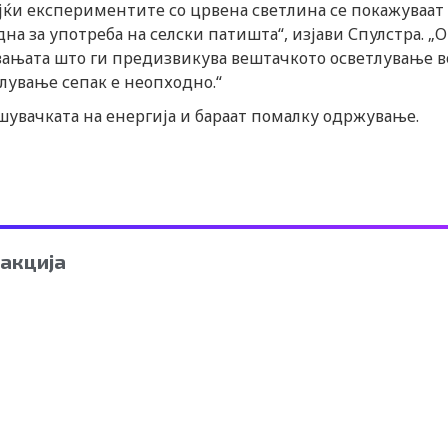
јќи експериментите со црвена светлина се покажуваат
на за употреба на селски патишта“, изјави Спулстра. „О
ањата што ги предизвикува вештачкото осветлување в
лување сепак е неопходно.“
ошувачката на енергија и бараат помалку одржување.
акција