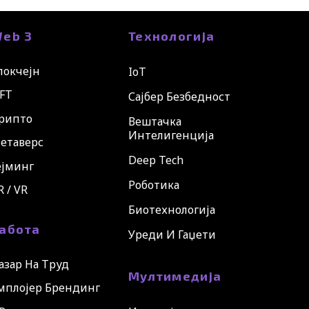
eb 3
Технологија
локчејн
IoT
FT
Сајбер Безбедност
рипто
Вештачка
Интелигенција
етаверс
Deep Tech
ејминг
Роботика
R / VR
Биотехнологија
абота
Уреди И Гаџети
азар На Труд
Мултимедија
мплојер Брендинг