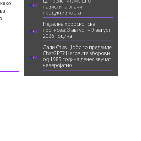
да преиспитаме што
 како
навистина значи
ва
продуктивноста
о
Неделна хороскопска
прогноза: 3 август – 9 август
2026 година
Дали Стив Џобс го предвиде
ChatGPT? Неговите зборови
од 1985 година денес звучат
неверојатно