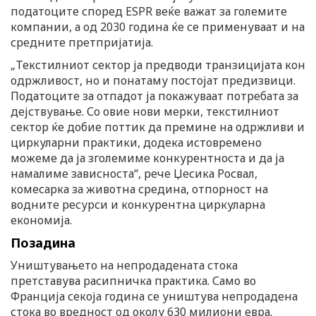
податоците според ESPR веќе важат за големите
компании, а од 2030 година ќе се применуваат и на
средните претпријатија.
„Текстилниот сектор ја предводи транзицијата кон
одржливост, но и понатаму постојат предизвици.
Податоците за отпадот ја покажуваат потребата за
дејствување. Со овие нови мерки, текстилниот
сектор ќе добие поттик да премине на одржливи и
циркуларни практики, додека истовремено
можеме да ја зголемиме конкурентноста и да ја
намалиме зависноста“, рече Џесика Росвал,
комесарка за животна средина, отпорност на
водните ресурси и конкурентна циркуларна
економија.
Позадина
Уништувањето на непродадената стока
претставува расипничка практика. Само во
Франција секоја година се уништува непродадена
стока во вредност од околу 630 милиони евра.