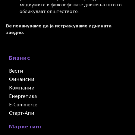
медиумите и филозофските движења што го
обликуваат општеството.
Ве покануваме да ја истражуваме иднината
заедно.
Бизнис
Вести
Финансии
Компании
Енергетика
E-Commerce
Старт-Апи
Маркетинг