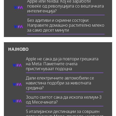
Apple или Nvidia: Кој ќе заработи
повеќе од револуцијата со вештачката
интелигенција?
Без адитиви и скриени состојки:
Направете домашно растително млеко
за само десет минути
НАЈНОВО
Apple не сака да ја повтори грешката
на Meta: Паметните очила
пристигнуваат подоцна
Дали електричните автомобили се
навистина подобри за животната
средина?
Зошто светот сака да ископа хелиум-3
од Месечината?
5 италијански дестинации за совршен