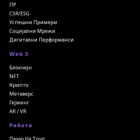
ПР
CSR/ESG
Успешни Примери
Социјални Мрежи
Дигитални Перформанси
Web 3
Блокчејн
NFT
Крипто
Метаверс
Гејминг
AR / VR
Работа
Пазар На Труд