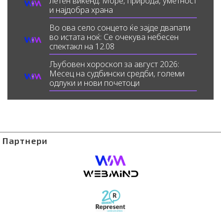
летен викенд: Море, природа, уметност
и најдобра храна
Во ова село сонцето ќе зајде двапати
во истата ноќ: Се очекува небесен
спектакл на 12.08
Љубовен хороскоп за август 2026:
Месец на судбински средби, големи
одлуки и нови почетоци
Партнери