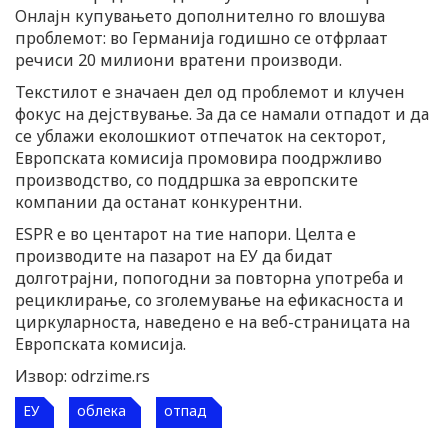
Онлајн купувањето дополнително го влошува
проблемот: во Германија годишно се отфрлаат
речиси 20 милиони вратени производи.
Текстилот е значаен дел од проблемот и клучен
фокус на дејствување. За да се намали отпадот и да
се ублажи еколошкиот отпечаток на секторот,
Европската комисија промовира поодржливо
производство, со поддршка за европските
компании да останат конкурентни.
ESPR е во центарот на тие напори. Целта е
производите на пазарот на ЕУ да бидат
долготрајни, попогодни за повторна употреба и
рециклирање, со зголемување на ефикасноста и
циркуларноста, наведено е на веб-страницата на
Европската комисија.
Извор: odrzime.rs
ЕУ
облека
отпад