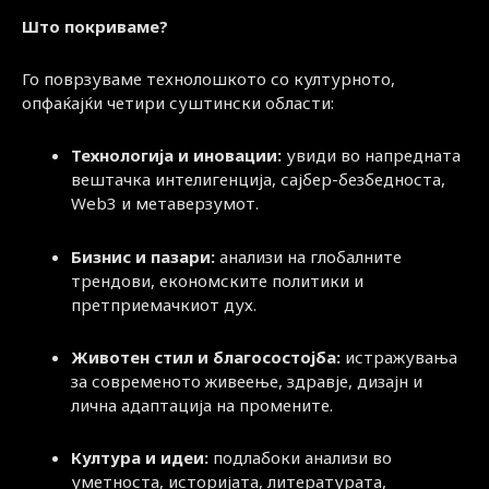
Што покриваме?
Го поврзуваме технолошкото со културното,
опфаќајќи четири суштински области:
Технологија и иновации:
увиди во напредната
вештачка интелигенција, сајбер-безбедноста,
Web3 и метаверзумот.
Бизнис и пазари:
анализи на глобалните
трендови, економските политики и
претприемачкиот дух.
Животен стил и благосостојба:
истражувања
за современото живеење, здравје, дизајн и
лична адаптација на промените.
Култура и идеи:
подлабоки анализи во
уметноста, историјата, литературата,