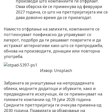
производи што компаниите ги отфрлаат.
Оваа обврска ќе се применува од февруари
2027 година, со што на претпријатијата им се
дава доволно време да се прилагодат.
Наместо отфрлање на залихите, компаниите се
поттикнуваат поефикасно да управуваат со
лагерот, подобро да ги решаваат повратите и да
истражат алтернативи како што се препродажба,
обнова на производите, донации или повторна
употреба.
Извор: Unsplash
Забраната за уништување на непродадената
облека, модните додатоци и обувките, како и
предвидените исклучоци, ќе се применуваат на
големите компании од 19 јули 2026 година.
Средните претпријатија ги очекува примена од
2030 година. Правилата за објавување на