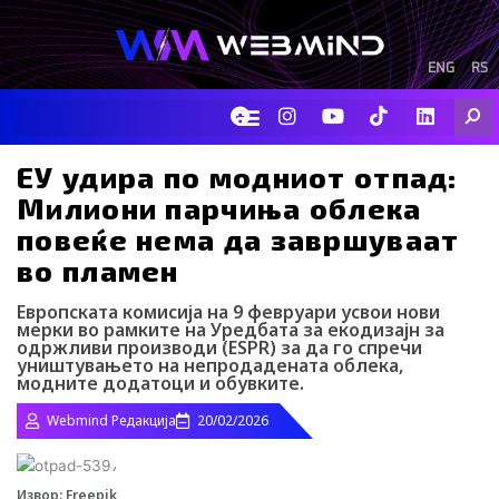
Skip
to
content
ENG
RS
F
I
Y
I
L
Searc
a
n
o
c
i
c
s
u
o
n
e
t
t
-
k
ЕУ удира по модниот отпад:
b
a
u
t
e
Милиони парчиња облека
o
g
b
i
d
o
r
e
k
i
повеќе нема да завршуваат
k
a
-
n
во пламен
m
t
i
k
Европската комисија на 9 февруари усвои нови
t
мерки во рамките на Уредбата за екодизајн за
o
одржливи производи (ESPR) за да го спречи
уништувањето на непродадената облека,
k
модните додатоци и обувките.
-
i
Webmind Редакција
20/02/2026
c
o
n
Извор: Freepik