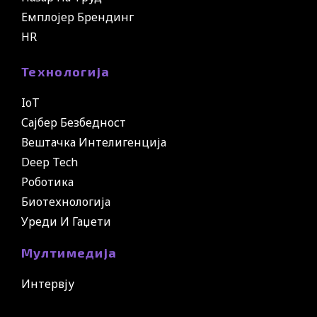
Емплојер Брендинг
HR
Технологија
IoT
Сајбер Безбедност
Вештачка Интелигенција
Deep Tech
Роботика
Биотехнологија
Уреди И Гаџети
Мултимедија
Интервју