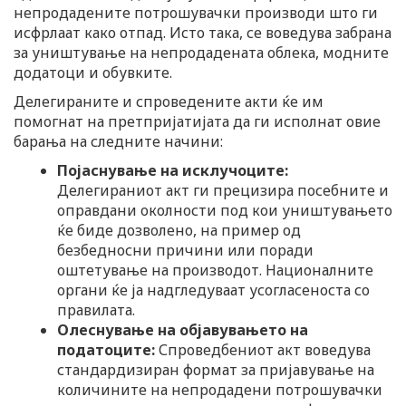
непродадените потрошувачки производи што ги
исфрлаат како отпад. Исто така, се воведува забрана
за уништување на непродадената облека, модните
додатоци и обувките.
Делегираните и спроведените акти ќе им
помогнат на претпријатијата да ги исполнат овие
барања на следните начини:
Појаснување на исклучоците:
Делегираниот акт ги прецизира посебните и
оправдани околности под кои уништувањето
ќе биде дозволено, на пример од
безбедносни причини или поради
оштетување на производот. Националните
органи ќе ја надгледуваат усогласеноста со
правилата.
Олеснување на објавувањето на
податоците:
Спроведбениот акт воведува
стандардизиран формат за пријавување на
количините на непродадени потрошувачки