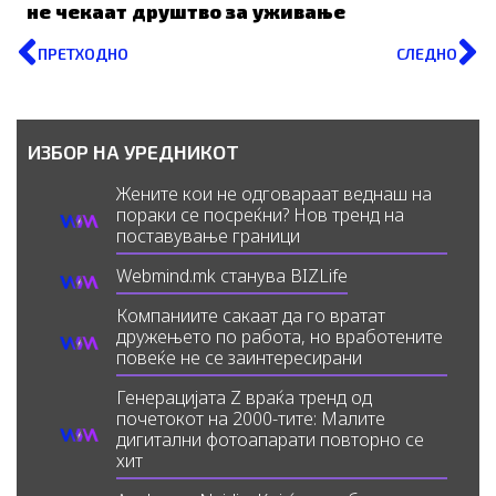
не чекаат друштво за уживање
Prev
N
ПРЕТХОДНО
СЛЕДНО
ИЗБОР НА УРЕДНИКОТ
Жените кои не одговараат веднаш на
пораки се посреќни? Нов тренд на
поставување граници
Webmind.mk станува BIZLife
Компаниите сакаат да го вратат
дружењето по работа, но вработените
повеќе не се заинтересирани
Генерацијата Z враќа тренд од
почетокот на 2000-тите: Малите
дигитални фотоапарати повторно се
хит