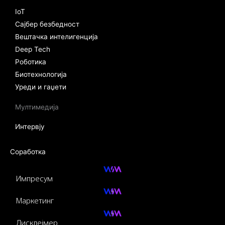
IoT
Сајбер безбедност
Вештачка интелигенција
Deep Tech
Роботика
Биотехнологија
Уреди и гаџети
Мултимедија
Интервју
Соработка
Импресум
Маркетинг
Дисклејмер