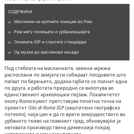
i
СОДРЖИНА
k
Маслинки на култните локации во Рим
t
Рим меѓу полињата и урбанизацијата
Ознаката IGP и строгите стандарди
o
Од музеи до маслинови насади
k
Под стеблата на маслинките, зелени мрежи
распослани по земјата ги собираат плодовите што
-
паѓаат по берењето, додека гајбите се полнат една
по друга, а работата природно се вклопува во
i
единствениот археолошки пејзаж. Локалитетот
околу Колосеумот претставува почетна точка на
c
проектот
Olio di Roma IGP
(заштитено географско
потекло), чија цел е да го врати земјоделството во
урбаното ткиво на главниот град, обновувајќи ја
o
неговата производствена димензија покрај