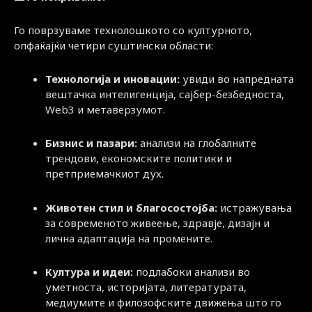
Го поврзуваме технолошкото со културното,
опфаќајќи четири суштински области:
Технологија и иновации:
увиди во напредната
вештачка интелигенција, сајбер-безбедноста,
Web3 и метаверзумот.
Бизнис и пазари:
анализи на глобалните
трендови, економските политики и
претприемачкиот дух.
Животен стил и благосостојба:
истражувања
за современото живеење, здравје, дизајн и
лична адаптација на промените.
Култура и идеи:
подлабоки анализи во
уметноста, историјата, литературата,
медиумите и филозофските движења што го