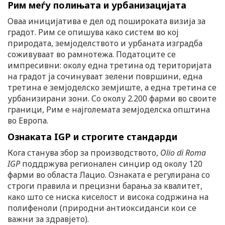
Рим меѓу полињата и урбанизацијата
Оваа иницијатива е дел од пошироката визија за
градот. Рим се опишува како систем во кој
природата, земјоделството и урбаната изградба
соживуваат во рамнотежа. Податоците се
импресивни: околу една третина од територијата
на градот ја сочинуваат зелени површини, една
третина е земјоделско земјиште, а една третина се
урбанизирани зони. Со околу 2.200 фарми во своите
граници, Рим е најголемата земјоделска општина
во Европа.
Ознаката IGP и строгите стандарди
Кога станува збор за производството,
Olio di Roma
IGP
поддржува регионален синџир од околу 120
фарми во областа Лацио. Ознаката е регулирана со
строги правила и прецизни барања за квалитет,
како што се ниска киселост и висока содржина на
полифеноли (природни антиоксиданси кои се
важни за здравјето).