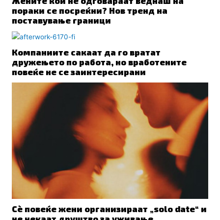
Жените кои не одговараат веднаш на
пораки се посреќни? Нов тренд на
поставување граници
Компаниите сакаат да го вратат
дружењето по работа, но вработените
повеќе не се заинтересирани
Сè повеќе жени организираат „solo date“ и
не чекаат друштво за уживање