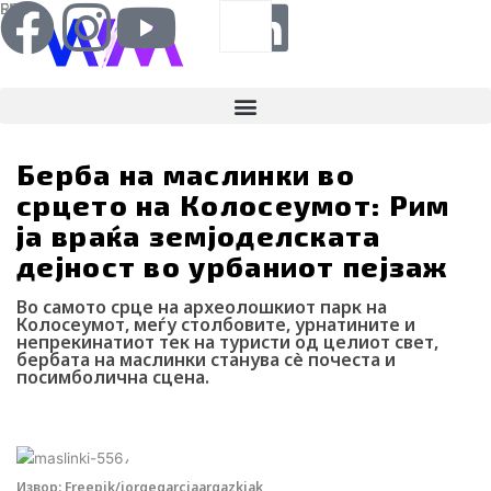
F
I
Y
I
L
Search
RS
ENG
Skip
to
a
n
o
c
i
content
c
s
u
o
n
Берба на маслинки во
e
t
t
-
k
срцето на Колосеумот: Рим
b
a
u
t
e
ја враќа земјоделската
дејност во урбаниот пејзаж
o
g
b
i
d
Во самото срце на археолошкиот парк на
Колосеумот, меѓу столбовите, урнатините и
o
r
e
k
i
непрекинатиот тек на туристи од целиот свет,
бербата на маслинки станува сè почеста и
посимболична сцена.
k
a
-
n
Webmind Редакција
22/04/2026
m
t
Извор: Freepik/jorgegarciaargazkiak