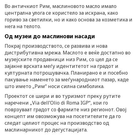
Во античкиот Рим, маслиновото масло имало
централна улога се користело за исхрана, како
гориво за светилки, но и како основа за козметика и
нега на телото.
Од музеи до маслинови насади
Покрај производството, се развива и нова
дистрибутивна мрежа. Маслото е веќе достапно во
музејските продавници низ Рим, со цел да се
зајакне врската меѓу идентитетот на градот и
културната потрошувачка. Планирано е и посебно
пакување наменето за меѓународниот пазар, каде
што името „Рим“ носи силна симболика.
Проектот се шири и во туризмот преку рутите
наречени „Via dell’Olio di Roma IGP“, кои го
поврзуваат градот со фармите низ регионот. Овој
концепт им овозможува на посетителите да го
следат целиот процес на производство од
маслинарникот до дегустацијата.