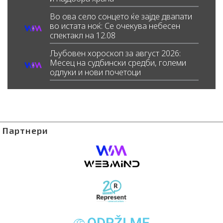
Во ова село сонцето ќе зајде двапати
во истата ноќ: Се очекува небесен
спектакл на 12.08
Љубовен хороскоп за август 2026:
Месец на судбински средби, големи
одлуки и нови почетоци
Партнери