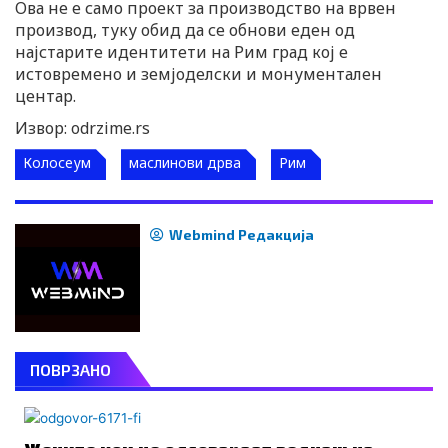
Ова не е само проект за производство на врвен
производ, туку обид да се обнови еден од
најстарите идентитети на Рим град кој е
истовремено и земјоделски и монументален
центар.
Извор: odrzime.rs
Колосеум
маслинови дрва
Рим
Webmind Редакција
ПОВРЗАНО