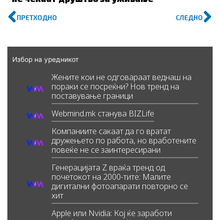
Prev
N
ПРЕТХОДНО
СЛЕДНО
Избор на уредникот
Жените кои не одговараат веднаш на
пораки се посреќни? Нов тренд на
поставување граници
Webmind.mk станува BIZLife
Компаниите сакаат да го вратат
дружењето по работа, но вработените
повеќе не се заинтересирани
Генерацијата Z враќа тренд од
почетокот на 2000-тите: Малите
дигитални фотоапарати повторно се
хит
Apple или Nvidia: Кој ќе заработи