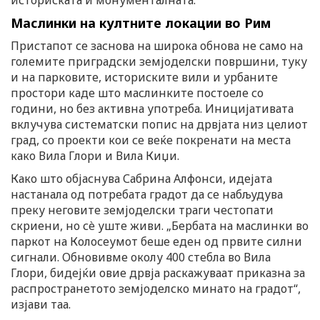
историската и монументалната.
n
Маслинки на култните локации во Рим
Пристапот се заснова на широка обнова не само на
големите приградски земјоделски површини, туку
и на парковите, историските вили и урбаните
простори каде што маслинките постоеле со
години, но без активна употреба. Иницијативата
вклучува систематски попис на дрвјата низ целиот
град, со проекти кои се веќе покренати на места
како Вила Глори и Вила Киџи.
Како што објаснува Сабрина Алфонси, идејата
настанала од потребата градот да се набљудува
преку неговите земјоделски траги честопати
скриени, но сè уште живи. „Бербата на маслинки во
паркот на Колосеумот беше еден од првите силни
сигнали. Обновивме околу 400 стебла во Вила
Глори, бидејќи овие дрвја раскажуваат приказна за
распространетото земјоделско минато на градот“,
изјави таа.