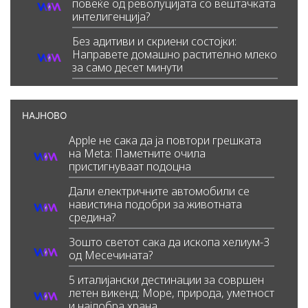
повеќе од револуцијата со вештачката
интелигенција?
Без адитиви и скриени состојки:
Направете домашно растително млеко
за само десет минути
НАЈНОВО
Apple не сака да ја повтори грешката
на Meta: Паметните очила
пристигнуваат подоцна
Дали електричните автомобили се
навистина подобри за животната
средина?
Зошто светот сака да ископа хелиум-3
од Месечината?
5 италијански дестинации за совршен
летен викенд: Море, природа, уметност
и најдобра храна