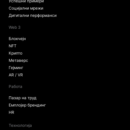
Успешни примери
Социјални мрежи
Дигитални перформанси
Web 3
Блокчејн
NFT
Крипто
Метаверс
Гејминг
AR / VR
Работа
Пазар на труд
Емплојер брендинг
HR
Технологија