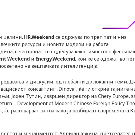
ки целини.
HR.Weekend
се одржува по трет пат и низ
вечките ресурси и новите модели на работа.
дина, сега првпат се одделува како самостоен фестивал
ent.Weekend
и
Energy.Weekend
, кои ќе се одржат во пет
посветено на вештачката интелигенција.
предавања и дискусии, од глобални до локални теми. Д
ацискиот консалтинг „Dinova“, ќе ги открие тајните н
њи. Јохен Тутин, извршен директор на Chery Europe, з
eturn – Development of Modern Chinese Foreign Policy Tho
 ќе разговараат за тоа како ја разбираат современата К
у спортот и менаџментот. Адријан Јежина, претседател 