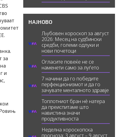
CBS
тво
руваат
НАЈНОВО
комитет
Љубовен хороскоп за август
E.
2026: Месец на судбински
средби, големи одлуки и
нови почетоци
анка.
т за
Огласите повеќе не се
 на
наменети само за луѓето
г и
7 начини да го победите
с,
перфекционизмот и да го
зачувате менталното здравје
Топлотниот бран нè натера
 кои
да преиспитаме што
, Ровињ
навистина значи
продуктивноста
Неделна хороскопска
прогноза: 3 август – 9 август