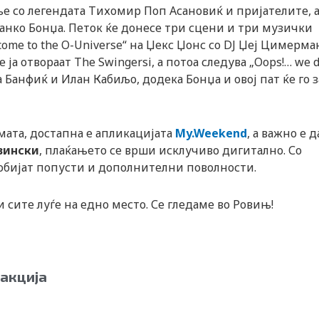
ање со легендата Тихомир Поп Асановиќ и пријателите, а
анко Бонџа. Петок ќе донесе три сцени и три музички
ome to the O-Universe“ на Џекс Џонс со DJ Џеј Цимерма
 ја отвораат The Swingersi, а потоа следува „Oops!… we d
на Банфиќ и Илан Кабиљо, додека Бонџа и овој пат ќе го 
мата, достапна е апликацијата
My.Weekend
, а важно е д
вински
, плаќањето се врши исклучиво дигитално. Со
добијат попусти и дополнителни поволности.
 сите луѓе на едно место. Се гледаме во Ровињ!
акција