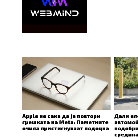
ПОВРЗАНО
Apple не сака да ја повтори
Дали ел
грешката на Meta: Паметните
автомоб
очила пристигнуваат подоцна
подобри
средин