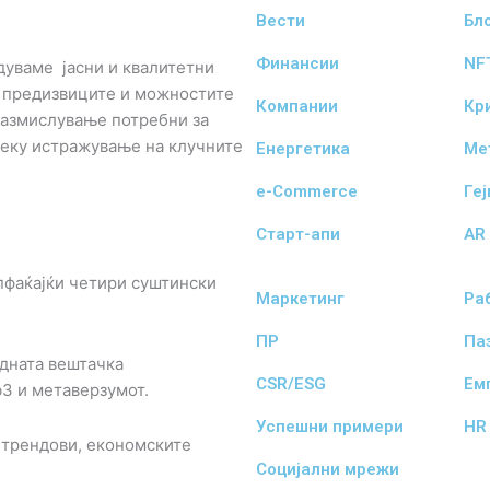
Вести
Бл
Финансии
NF
дуваме јасни и квалитетни
з предизвиците и можностите
Компании
Кр
 размислување потребни за
реку истражување на клучните
Енергетика
Ме
e-Commerce
Ге
Старт-апи
AR 
пфаќајќи четири суштински
Маркетинг
Ра
ПР
Па
дната вештачка
CSR/ESG
Ем
b3 и метаверзумот.
Успешни примери
HR
 трендови, економските
Социјални мрежи