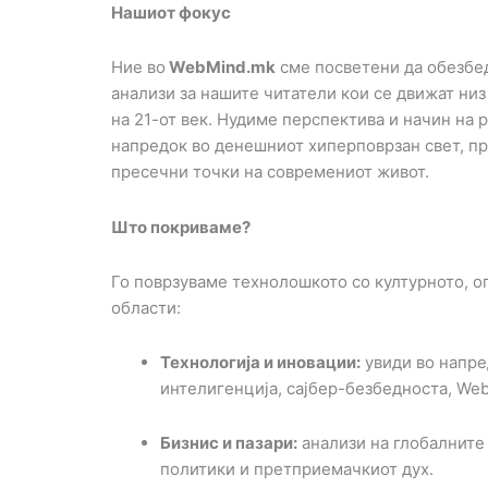
Нашиот фокус
Ние во
WebMind.mk
сме посветени да обезбе
анализи за нашите читатели кои се движат ни
на 21-от век. Нудиме перспектива и начин на
напредок во денешниот хиперповрзан свет, п
пресечни точки на современиот живот.
Што покриваме?
Го поврзуваме технолошкото со културното, о
области:
Технологија и иновации:
увиди во напре
интелигенција, сајбер-безбедноста, We
Бизнис и пазари:
анализи на глобалните
политики и претприемачкиот дух.