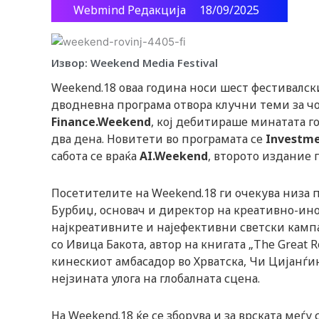
Webmind Редакција
18/09/2025
Извор: Weekend Media Festival
Weekend.18 оваа година носи шест фестивалс
дводневна програма отвора клучни теми за чо
Finance.Weekend
, кој дебитираше минатата го
два дена. Новитети во програмата се
Investm
сабота се враќа
AI.Weekend
, второто издание 
Посетителите на Weekend.18 ги очекува низа 
Бурбиџ, основач и директор на креативно-инов
најкреативните и најефективни светски кампа
со Ивица Бакота, автор на книгата „The Great R
кинескиот амбасадор во Хрватска, Чи Цијанѓин,
нејзината улога на глобалната сцена.
На Weekend.18 ќе се зборува и за врската меѓ