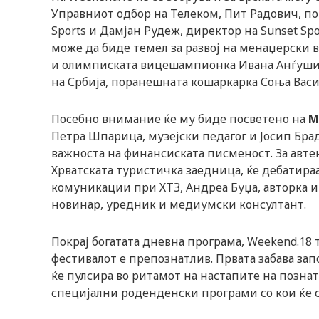
Управниот одбор на Телеком, Пит Радович, п
Sports и Дамјан Рудеж, директор на Sunset Spor
може да биде темел за развој на менаџерски в
и олимписката вицешампионка Ивана Анѓуши
на Србија, поранешната кошаркарка Соња Васи
Посебно внимание ќе му биде посветено на
M
Петра Шпарица, музејски педагог и Јосип Брад
важноста на финансиската писменост. За авте
Хрватската туристичка заедница, ќе дебатира
комуникации при ХТЗ, Андреа Буџа, авторка 
новинар, уредник и медиумски консултант.
Покрај богатата дневна програма, Weekend.18
фестивалот е препознатлив. Првата забава зап
ќе пулсира во ритамот на настапите на позна
специјални роденденски програми со кои ќе с