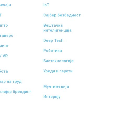
окчејн
IoT
T
Сајбер безбедност
ипто
Вештачка
интелигенција
таверс
Deep Tech
јминг
Роботика
/ VR
Биотехнологија
Уреди и гаџети
бота
зар на труд
Мултимедија
плојер брендинг
Интервју