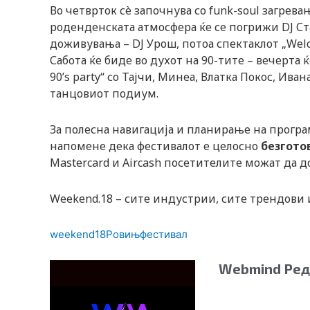
Во четврток сè започнува со funk-soul загрев
роденденската атмосфера ќе се погрижи DJ Ст
доживувања – DJ Урош, потоа спектаклот „Welc
Сабота ќе биде во духот на 90-тите – вечерта ќе
90’s party“ со Тајчи, Минеа, Влатка Покос, Ива
танцовиот подиум.
За полесна навигација и планирање на програ
напомене дека фестивалот е целосно
безгото
Mastercard и Aircash посетителите можат да 
Weekend.18 – сите индустрии, сите трендови и
weekend18
Ровињ
фестивал
Webmind Ред