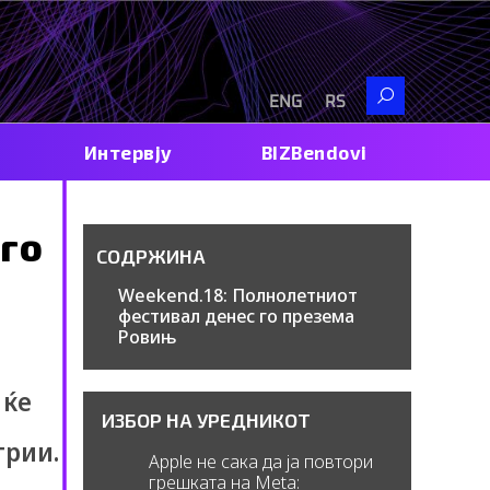
Search
ENG
RS
Интервју
BIZBendovi
го
СОДРЖИНА
Weekend.18: Полнолетниот
фестивал денес го презема
Ровињ
 ќе
ИЗБОР НА УРЕДНИКОТ
трии.
Apple не сака да ја повтори
грешката на Meta: