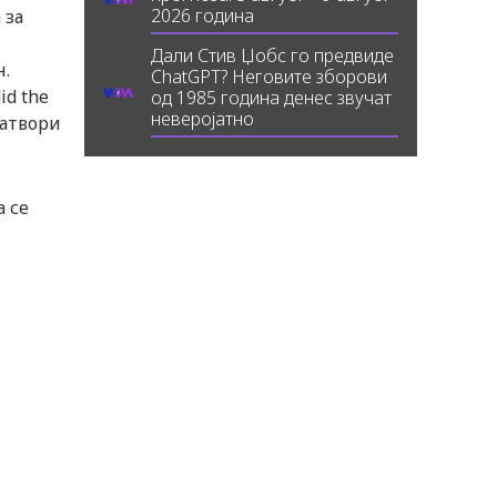
2026 година
 за
Дали Стив Џобс го предвиде
н.
ChatGPT? Неговите зборови
id the
од 1985 година денес звучат
неверојатно
затвори
а се