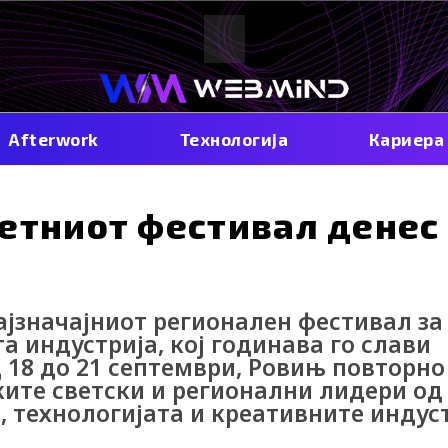
Afterwork
Технологија
Кариера
етниот фестивал денес 
ајзначајниот регионален фестивал за
 индустрија, кој годинава го слави
 18 до 21 септември, Ровињ повторно
ките светски и регионални лидери од
, технологијата и креативните индус