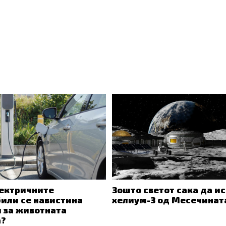
ектричните
Зошто светот сака да и
или се навистина
хелиум-3 од Месечинат
 за животната
а?