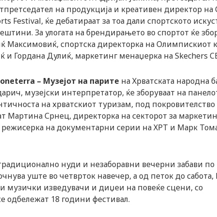
отпретседател на продукција и креативен директор на 
ts Festival, ќе дебатираат за тоа дали спортското искус
ештини. За улогата на брендирањето во спортот ќе збо
ќ Максимовиќ, спортска директорка на Олимпискиот 
ќ и Гордана Дулиќ, маркетинг менаџерка на Skechers CE
oneterra – Музејот на парите
на Хрватската народна б
арич, музејски интерпретатор, ќе зборуваат на панело
нтичноста на хрватскиот туризам, под покровителство
ат Мартина Срнец, директорка на секторот за маркетин
и режисерка на документарни серии на ХРТ и Марк Тома
 традиционално нуди и незаборавни вечерни забави по
очнува уште во четврток навечер, а од петок до сабота
ти музички изведувачи и диџеи на повеќе сцени, со
е одбележат 18 години фестивал.