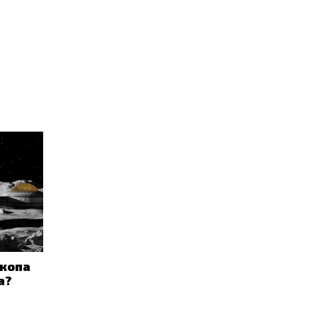
скопа
а?