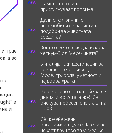
Паметните очила
пристигнуваат подоцна
Дали електричните
автомобили се навистина
подобри за животната
средина?
Зошто светот сака да ископа
 и трае
хелиум-3 од Месечината?
ок, а во
5 италијански дестинации за
совршен летен викенд:
Море, природа, уметност и
ино
најдобра храна
а
Во ова село сонцето ќе зајде
аедно
двапати во истата ноќ: Се
ught“ и
очекува небесен спектакл на
12.08
ина и
Сè повеќе жени
организираат „solo date“ и не
чекаат друштво за уживање
на