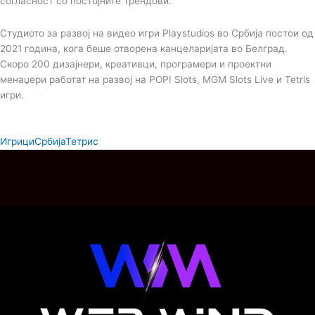
согласност со постојните трендови.
Студиото за развој на видео игри Playstudios во Србија постои од
2021 година, кога беше отворена канцеларијата во Белград.
Скоро 200 дизајнери, креативци, програмери и проектни
менаџери работат на развој на POP! Slots, MGM Slots Live и Tetris
игри.
Игрици
Србија
Тетрис