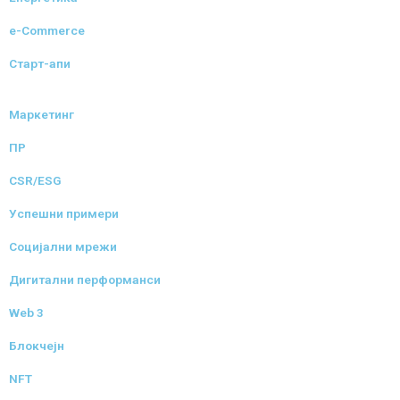
e-Commerce
Старт-апи
Маркетинг
ПР
CSR/ESG
Успешни примери
Социјални мрежи
Дигитални перформанси
Web 3
Блокчејн
NFT