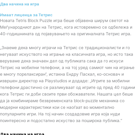
Два начина на игра
Имаат лиценца за Тетрис
Новата Tetris Block Puzzle игра беше објавена ширум светот на
Меѓународниот ден на Тетрис, кога истовремено се одбележа и
40-годишнината од појавувањето на оригиналната Тетрис игра.
„Знаеме дека многу играчи на Тетрис се традиционалисти и го
негуваат искуството на играње на класичната игра, но исто така
веруваме дека значаен дел од публиката сака да го искуси
Тетрис на мобилни телефони, а на тој уред самиот чин на играње
е многу порелаксиран“, истакна Ендру Паскал, ко-основач и
извршен директор на Playstudios и додаде: „Игрите за мобилни
телефони драстично се разликуваат од игрите од пред 40 години
кога Тетрис ги доби своите први обожаватели. Нашата цел беше
да ја комбинираме безвременската block-puzzle механика со
модерни карактеристики кои се наоѓаат во моментално
популарните игри. На тој начин создадовме игра која нуди
поинтересно и подостапно искуство за поширока публика.“
Два начина на игра