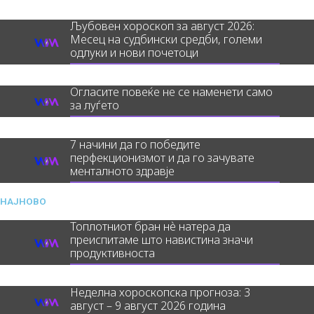
Љубовен хороскоп за август 2026:
Месец на судбински средби, големи
одлуки и нови почетоци
Огласите повеќе не се наменети само
за луѓето
7 начини да го победите
перфекционизмот и да го зачувате
менталното здравје
НАЈНОВО
Топлотниот бран нè натера да
преиспитаме што навистина значи
продуктивноста
Неделна хороскопска прогноза: 3
август – 9 август 2026 година