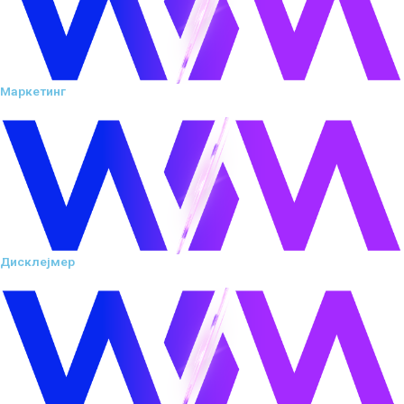
Маркетинг
Дисклејмер