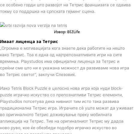
се особено горди што развојот на Тетрис франшизата се одвива
токму со поддршка на српската гејминг сцена.
Извор: BIZLife
Имаат лиценца за Тетрис
„Огромна е мотивацијата кога знаете дека работите на нешто
како Тетрис. Тоа е една од најпрепознатливите игри на сите
времиња. Playstudios има официјална лиценца за Тетрис и
среќни сме што ни е укажана можност да развиваме нова игра
во Тетрис светот“, заклучи Слезовиќ.
Иако Tetris Block Puzzle е целосно нова игра која нуди block-
puzzle играчко искуство со препознатливи Тетрис елементи,
Playstudios потсетува дека нивниот тим исто така развива
традиционална Тетрис игра. Играчите сè уште можат да уживаат
во оригиналното Тетрис доживување преку мобилната
апликација на Тетрис. Тие на оригиналниот Тетрис му дадоа
ново руво, кое ќе обезбеди подобро играчко искуство во