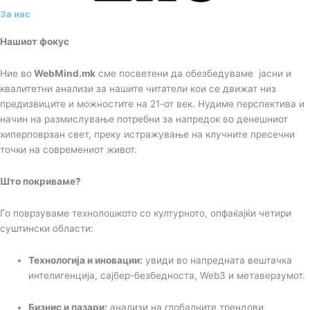
За нас
Нашиот фокус
Ние во
WebMind.mk
сме посветени да обезбедуваме јасни и
квалитетни анализи за нашите читатели кои се движат низ
предизвиците и можностите на 21-от век. Нудиме перспектива и
начин на размислување потребни за напредок во денешниот
хиперповрзан свет, преку истражување на клучните пресечни
точки на современиот живот.
Што покриваме?
Го поврзуваме технолошкото со културното, опфаќајќи четири
суштински области:
Технологија и иновации:
увиди во напредната вештачка
интелигенција, сајбер-безбедноста, Web3 и метаверзумот.
Бизнис и пазари:
анализи на глобалните трендови,