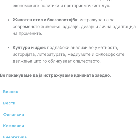
економските политики и претприемачкиот дух.
Животен стил и благосостојба:
истражувања за
современото живеење, здравје, дизајн и лична адаптација
на промените.
Култура и идеи:
подлабоки анализи во уметноста,
историјата, литературата, медиумите и филозофските
движења што го обликуваат општеството.
Ве покануваме да ја истражуваме иднината заедно.
Бизнис
Вести
Финансии
Компании
Енергетика