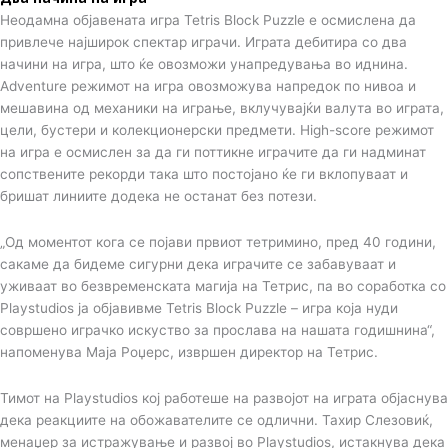
Неодамна објавената игра Tetris Block Puzzle е осмислена да
привлече најширок спектар играчи. Играта дебитира со два
начини на игра, што ќе овозможи унапредувања во иднина.
Adventure режимот на игра овозможува напредок по нивоа и
мешавина од механики на играње, вклучувајќи валута во играта,
цели, бустери и колекционерски предмети. High-score режимот
на игра е осмислен за да ги поттикне играчите да ги надминат
сопствените рекорди така што постојано ќе ги вклопуваат и
бришат линиите додека не останат без потези.
„Од моментот кога се појави првиот тетримино, пред 40 години,
сакаме да бидеме сигурни дека играчите се забавуваат и
уживаат во безвременската магија на Тетрис, па во соработка со
Playstudios ја објавивме Tetris Block Puzzle – игра која нуди
совршено играчко искуство за прослава на нашата годишнина“,
напоменува Маја Роџерс, извршен директор на Тетрис.
Тимот на Playstudios кој работеше на развојот на играта објаснува
дека реакциите на обожавателите се одлични. Тахир Слезовиќ,
менаџер за истражување и развој во Playstudios, истакнува дека