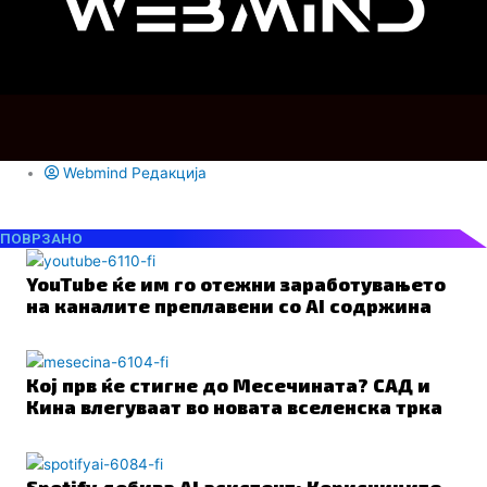
Webmind Редакција
ПОВРЗАНО
YouTube ќе им го отежни заработувањето
на каналите преплавени со AI содржина
Кој прв ќе стигне до Месечината? САД и
Кина влегуваат во новата вселенска трка
Spotify добива AI асистент: Корисниците