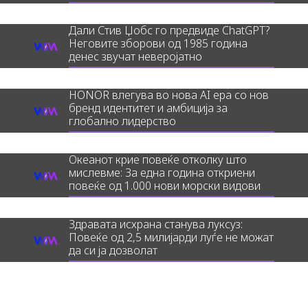
Дали Стив Џобс го предвиде ChatGPT?
Неговите зборови од 1985 година
денес звучат неверојатно
HONOR влегува во нова AI ера со нов
бренд идентитет и амбиција за
глобално лидерство
Океанот крие повеќе отколку што
мислевме: За една година откриени
повеќе од 1.000 нови морски видови
Здравата исхрана станува луксуз:
Повеќе од 2,5 милијарди луѓе не можат
да си ја дозволат