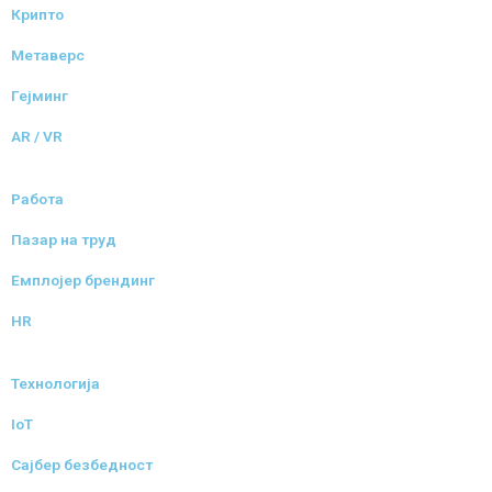
Крипто
Метаверс
Гејминг
AR / VR
Работа
Пазар на труд
Емплојер брендинг
HR
Технологија
IoT
Сајбер безбедност