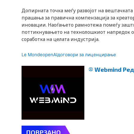
Допирната точка меѓу развојот на вештачкат
прашања за правична компензација за креато
иновации. Наоѓањето рамнотежа помеѓу зашти
поттикнувањето на технолошкиот напредок ос
соработка на целата индустрија.
Le Monde
openAI
договори за лиценцирање
Webmind Ред
ПОВРЗАНО