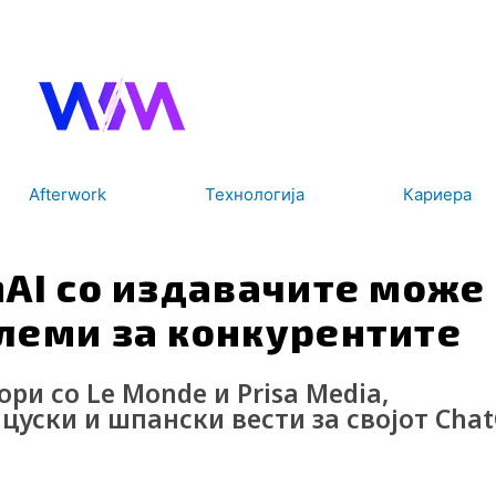
Afterwork
Технологија
Кариера
AI со издавачите може
леми за конкурентите
ри со Le Monde и Prisa Media,
цуски и шпански вести за својот Cha