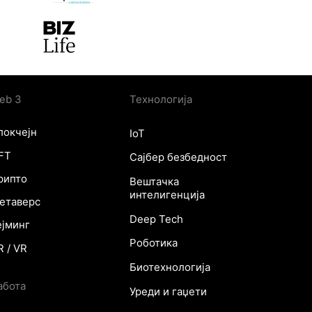
eb 3
Технологија
локчејн
IoT
FT
Сајбер безбедност
рипто
Вештачка
интелигенција
етаверс
Deep Tech
ејминг
Роботика
R / VR
Биотехнологија
абота
Уреди и гаџети