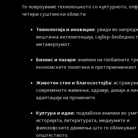
Го поврзуваме технолошкото со културното, опф
четири суштински области:
Технологија и иновации:
увиди во напред
вештачка интелигенција, сајбер-безбедност
метаверзумот.
Бизнис и пазари:
анализи на глобалните тр
економските политики и претприемачкиот 
Животен стил и благосостојба:
истражува
современото живеење, здравје, дизајн и ли
адаптација на промените.
Култура и идеи:
подлабоки анализи во уме
историјата, литературата, медиумите и
филозофските движења што го обликуваат
општеството.