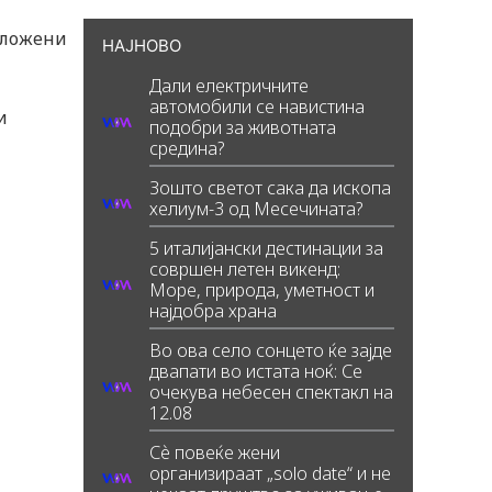
сложени
НАЈНОВО
Дали електричните
автомобили се навистина
и
подобри за животната
средина?
Зошто светот сака да ископа
хелиум-3 од Месечината?
5 италијански дестинации за
совршен летен викенд:
Море, природа, уметност и
најдобра храна
Во ова село сонцето ќе зајде
двапати во истата ноќ: Се
очекува небесен спектакл на
12.08
Сè повеќе жени
организираат „solo date“ и не