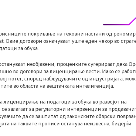
корисниците покривање на тековни настани од реноми
fpost. Овие договори означуваат уште еден чекор во страт
атоци за обука.
остануваат необјавени, проценките сугерираат дека Op
шно во договори за лиценцирање вести. Иако се работ
овој потег, според набљудувачите од индустријата, мож
тите во областа на вештачката интелигенција,
а лиценцирање на податоци за обука во развојот на
се залагаат за регулаторни интервенции за продавачи
увачите да се заштитат од законските обврски поврза
ата на таквите прописи останува неизвесна, бидејќи