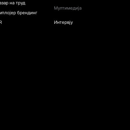
азар на труд
Мултимедија
мплојер брендинг
Интервју
R