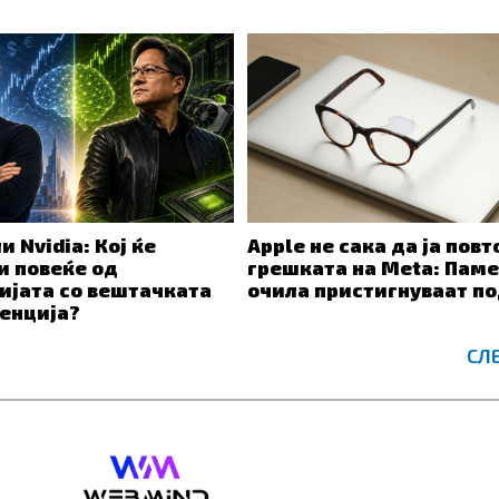
и Nvidia: Кој ќе
Apple не сака да ја повт
и повеќе од
грешката на Meta: Пам
ијата со вештачката
очила пристигнуваат п
енција?
СЛ