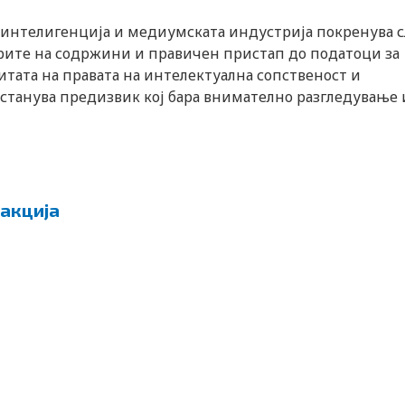
а интелигенција и медиумската индустрија покренува 
рите на содржини и правичен пристап до податоци за
тата на правата на интелектуална сопственост и
танува предизвик кој бара внимателно разгледување 
акција