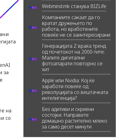
Webmind.mk станува BIZLife
Компаниите сакаат да го
вратат дружењето по
работа, но вработените
рани
повеќе не се заинтересирани
егијата
Генерацијата Z враќа тренд
од почетокот на 2000-тите:
Малите дигитални
фотоапарати повторно се
enAI
хит
и за
е
Apple или Nvidia: Кој ќе
заработи повеќе од
револуцијата со вештачката
интелигенција?
Без адитиви и скриени
те на
состојки: Направете
ни со
домашно растително млеко
за само десет минути