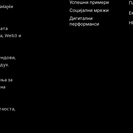
Успешни примери
П
аќајќи
Социјални мрежи
Е
Дигитални
H
перформанси
ната
а, Web3 и
ендови,
дух.
ња за
чна
тноста,