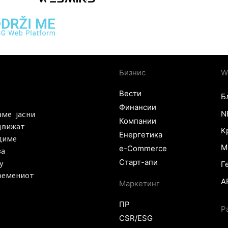
Бизнис
W
Вести
Б
Финансии
N
аме јасни
Компании
 движат
К
Енергетика
удиме
М
e-Commerce
за
Старт-апи
у
Г
времениот
A
Маркетинг
ПР
Р
CSR/ESG