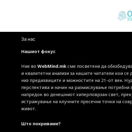
За нас
Нашиот фокус
Ние во
WebMind.mk
сме посветени да обезбедув
и квалитетни анализи за нашите читатели кои се
низ предизвиците и можностите на 21-от век. Н
перспектива и начин на размислување потребни 
напредок во денешниот хиперповрзан свет, прек
истражување на клучните пресечни точки на со
живот.
Што покриваме?