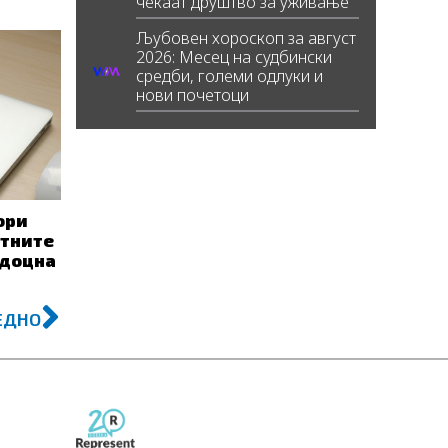
чекаат друштво за уживање
Љубовен хороскоп за август
2026: Месец на судбински
средби, големи одлуки и
нови почетоци
ори
етните
одоцна
Next
ЕДНО