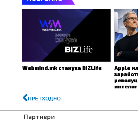
Webmind.mk станува BIZLife
Apple ил
заработ
револуц
интелиг
Prev
ПРЕТХОДНО
Партнери