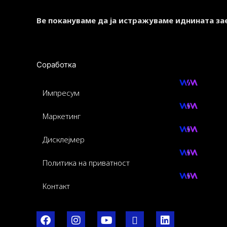
Ве покануваме да ја истражуваме иднината за
Соработка
Импресум
Маркетинг
Дисклејмер
Политика на приватност
Контакт
F
I
Y
I
L
a
n
o
c
i