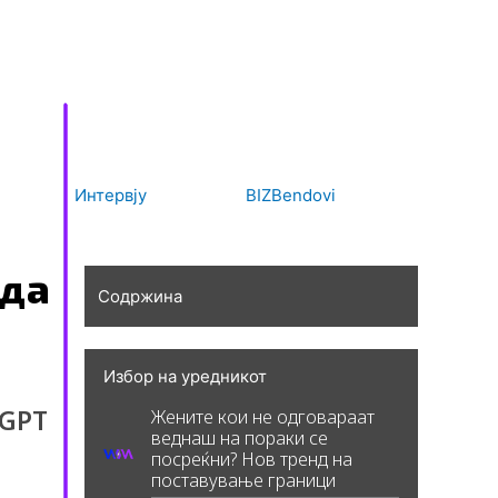
Интервју
BIZBendovi
 да
Содржина
Избор на уредникот
tGPT
Жените кои не одговараат
веднаш на пораки се
посреќни? Нов тренд на
поставување граници