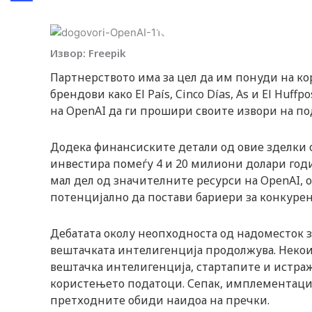
Webmind Редакција
15/03/2024
n
Share
Извор: Freepik
Партнерството има за цел да им понуди на 
брендови како El País, Cinco Días, As и El Huf
на OpenAI да ги прошири своите извори на под
Додека финансиските детали од овие зделки 
инвестира помеѓу 4 и 20 милиони долари годи
мал дел од значителните ресурси на OpenAI, 
потенцијално да постави бариери за конкурен
Дебатата околу неопходноста од надоместок з
вештачката интелигенција продолжува. Некои 
вештачка интелигенција, стартапите и истраж
користењето податоци. Сепак, имплементациј
претходните обиди наидоа на пречки.