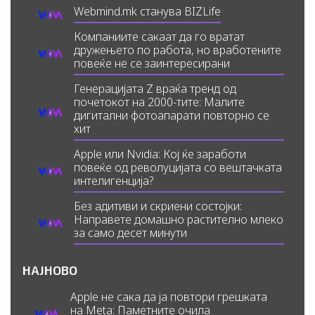
Webmind.mk станува BIZLife
Компаниите сакаат да го вратат
дружењето по работа, но вработените
повеќе не се заинтересирани
Генерацијата Z враќа тренд од
почетокот на 2000-тите: Малите
дигитални фотоапарати повторно се
хит
Apple или Nvidia: Кој ќе заработи
повеќе од револуцијата со вештачката
интелигенција?
Без адитиви и скриени состојки:
Направете домашно растително млеко
за само десет минути
НАЈНОВО
Apple не сака да ја повтори грешката
на Meta: Паметните очила