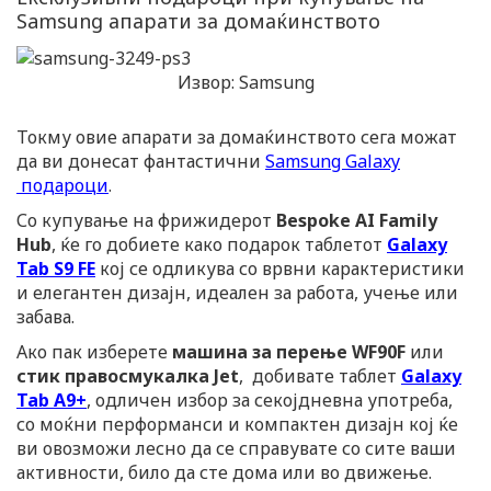
Samsung апарати за домаќинството
Извор: Samsung
Токму овие апарати за домаќинството сега можат
да ви донесат фантастични
Samsung Galaxy
подароци
.
Со купување на фрижидерот
Bespoke AI Family
Hub
, ќе го добиете како подарок таблетот
Galaxy
Tab S9 FE
кој се одликува со врвни карактеристики
и елегантен дизајн, идеален за работа, учење или
забава.
Ако пак изберете
машина за перење WF90F
или
стик
правосмукалка Jet
, добивате таблет
Galaxy
Tab A9+
, одличен избор за секојдневна употреба,
со моќни перформанси и компактен дизајн кој ќе
ви овозможи лесно да се справувате со сите ваши
активности, било да сте дома или во движење.