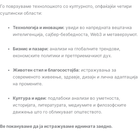
Го поврзуваме технолошкото со културното, опфаќајќи четири
суштински области:
Технологија и иновации:
увиди во напредната вештачка
интелигенција, сајбер-безбедноста, Web3 и метаверзумот.
Бизнис и пазари:
анализи на глобалните трендови,
економските политики и претприемачкиот дух.
Животен стил и благосостојба:
истражувања за
современото живеење, здравје, дизајн и лична адаптација
на промените.
Култура и идеи:
подлабоки анализи во уметноста,
историјата, литературата, медиумите и филозофските
движења што го обликуваат општеството.
Ве покануваме да ја истражуваме иднината заедно.