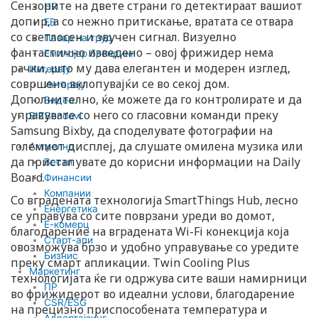
Сензорите на двете страни го детектираат вашиот
n
HR
допир, а со нежно притискање, вратата се отвара
EB
со светлосен и звучен сигнал. Визуелно
Пазар на труд
фантастично изведено – овој фрижидер нема
Емплојер брендинг
рачки, што му дава елегантен и модерен изглед,
Интервју
совршено вклопувајќи се во секој дом.
Интервју
Дополнително, ќе можете да го контролирате и да
Видео
управувате со него со гласовни команди преку
BIZBendovi
Samsung Bixby, да споделувате фотографии на
големиот дисплеј, да слушате омилена музика или
Актуелно
да пристапувате до корисни информации на Daily
Вести
Board.
Финансии
Компании
Со вградената технологија SmartThings Hub, лесно
Енергетика
се управува со сите поврзани уреди во домот,
Е-комерц
благодарение на вградената Wi-Fi конекција која
Старт-апи
овозможува брзо и удобно управување со уредите
Бизнис
преку смарт апликации. Twin Cooling Plus
Маркетинг
технологијата ќе ги одржува сите ваши намирници
ПР
во фрижидерот во идеални услови, благодарение
CSR/ESG
на прецизно приспособената температура и
Адвертајзинг