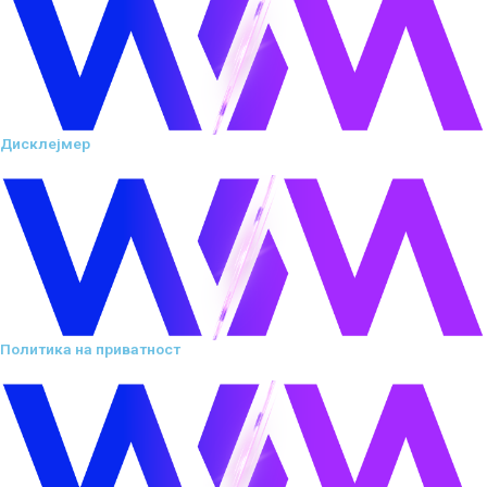
Дисклејмер
Политика на приватност