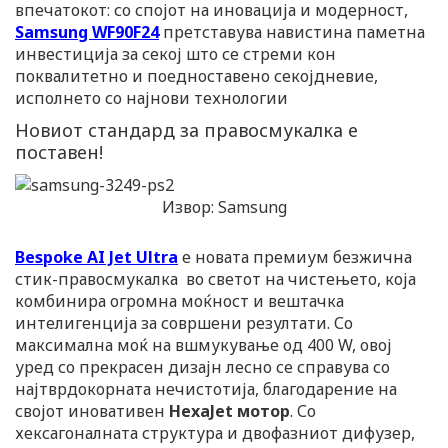
впечатокот: со спојот на иновација и модерност,
Samsung WF90F24
претставува навистина паметна
инвестиција за секој што се стреми кон
поквалитетно и поедноставено секојдневие,
исполнето со најнови технологии
Новиот стандард за правосмукалка е
поставен!
Извор: Samsung
Bespoke AI Jet Ultra
е новата премиум безжична
стик-правосмукалка во светот на чистењето, која
комбинира огромна моќност и вештачка
интелигенција за совршени резултати. Со
максимална моќ на вшмукување од 400 W, овој
уред со прекрасен дизајн лесно се справува со
најтврдокорната нечистотија, благодарение на
својот иновативен
HexaJet мотор
. Со
хексагоналната структура и двофазниот дифузер,