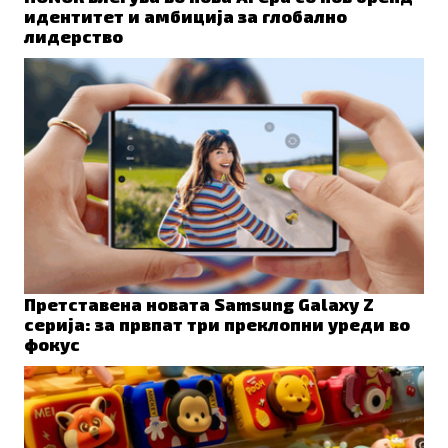
идентитет и амбиција за глобално
лидерство
Претставена новата Samsung Galaxy Z
серија: за првпат три преклопни уреди во
фокус