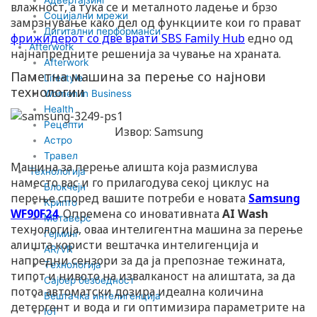
влажност, а тука се и металното ладење и брзо
Социјални мрежи
замрзнување како дел од функциите кои го прават
Дигитални перформанси
фрижидерот со две врати SBS Family Hub
едно од
Afterwork
најнапредните решенија за чување на храната.
Afterwork
Паметна машина за перење со најнови
Lifestyle
технологии
Women in Business
Health
Рецепти
Извор: Samsung
Астро
Травел
Машина за перење алишта која размислува
Технологија
наместо вас и го прилагодува секој циклус на
Блокчејн
перење според вашите потреби е новата
Samsung
Крипто
WF90F24
. Опремена со иновативната
AI Wash
Метаверс
технологија, оваа интелигентна машина за перење
Гејминг
алишта користи вештачка интелигенција и
AR/VR
напредни сензори за да ја препознае тежината,
Tехнологија
типот и нивото на извалканост на алиштата, за да
Сајбер безбедност
потоа автоматски дозира идеална количина
Вештачка интелигенција
детергент и вода и ги оптимизира параметрите на
IoT