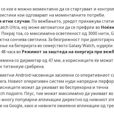
со кое е можно моментално да се стартуваат и контро
еристики кои одговараат на моменталните потреби.
а итни случаи
. По вежбањето, уредот прикажува стати
atch Ultra, кој може автоматски да се префрли во
Ноќе
 Покрај тоа, со максимална осветленост од 3000 нити, G
ктна сончева светлина. За безгрижност при долготрајн
ње на батеријата во семејството Galaxy Watch, нудејќи
48 часа во
Режимот за
заштеда на енергија при веж
олемина со дијаметар од 47 мм, а корисниците ќе можат
и титаниум сребрена.
 паметни Android часовници засилени со оперативниот 
осега. Новиот оперативен систем нуди напредни перфо
рисниците можат да уживаат во беспрекорна и течна
atch подолго. Плус, тие можат максимално да уживаат во
о многу популарни апликации директно од нивниот згл
те на Google, како и нивните омилени апликации од тр