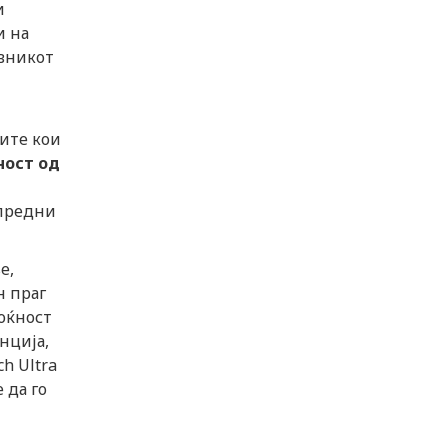
и
и на
вникот
ите кои
ност од
апредни
е,
н праг
моќност
нција,
h Ultra
 да го