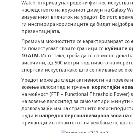
Watch, открива унапредени фитнес искуства н
наследството на кружниот дизајн на Galaxy Wat
визуелниот впечаток на уредот. Во исто врем
ги инспирира корисниците да бидат најдобрата
презентацијата.
Премиум можностите се карактеризираат со
ги поместуваат своите граници со
куќиште од
10
ATM.
Исто така, треба да се спомене дека G
височини, од 500 метри под нивото на морето
спортски искуства како што се пливање во ок
Уредот може да следи активности на повеќе н
возење велосипед и трчање,
користејќи нова 
на моќност (FTP – Functional Threshold Power
на возење велосипед за само четири минути к
дозволувајќи им на страстните велосипедисти 
нуди и
напредна персонализирана зона на 
прилагоди интензитетот на вежбањето, врз 