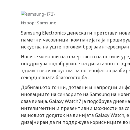
Извор: Samsung
Samsung Electronics денеска ги претстави но
паметни часовници, компанијата ја проширува
искуства на уште поголем број заинтересира
Новите членови на семејството на носиви уреди
поддржува подобрување на дигиталното здра
здравствени искуства, за посеопфатно разби
секојдневната благосостојба .
Добивањето точни, детални и напредни информ
иновациите на сензорите на Samsung на новите
оваа визија. Galaxy Watch7 ја подобрува дневн
интелигентни и превентивни можности за следе
најновиот додаток на линијата Galaxy Watch, 
дизајниран да ги поддржува корисниците во 