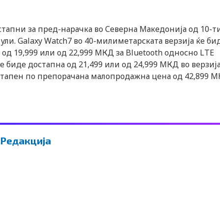
тапни за пред-нарачка во Северна Македонија од 10-ти 
ули. Galaxy Watch7 во 40-милиметарската верзија ќе би
д 19,999 или од 22,999 МКД за Bluetooth односно LTE
е биде достапна од 21,499 или од 24,999 МКД во верзиј
достапен по препорачана малопродажна цена од 42,899 М
Редакција