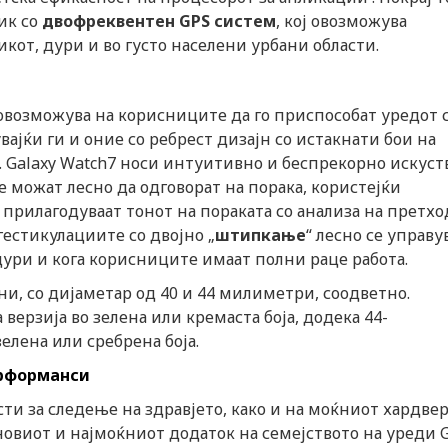
ик со
двофреквентен GPS систем
, кој овозможува
кот, дури и во густо населени урбани области.
 овозможува на корисниците да го приспособат уредот 
увајќи ги и оние со ребрест дизајн со истакнати бои на
и. Galaxy Watch7 носи интуитивно и беспрекорно искуст
 можат лесно да одговорат на порака, користејќи
го прилагодуваат тонот на пораката со анализа на претх
гестикулациите со двојно „
штипкање
“ лесно се управу
дури и кога корисниците имаат полни раце работа.
ни, со дијаметар од 40 и 44 милиметри, соодветно.
верзија во зелена или кремаста боја, додека 44-
елена или сребрена боја.
ерформанси
ти за следење на здравјето, како и на моќниот хардвер
јновиот и најмоќниот додаток на семејството на уреди 