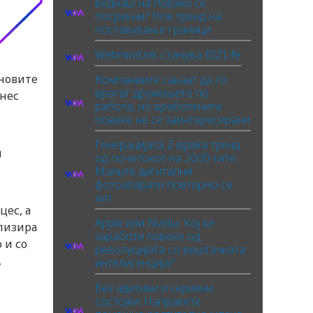
веднаш на пораки се
посреќни? Нов тренд на
поставување граници
Webmind.mk станува BIZLife
 новите
Компаниите сакаат да го
вратат дружењето по
лнес
работа, но вработените
повеќе не се заинтересирани
Генерацијата Z враќа тренд
и
од почетокот на 2000-тите:
Малите дигитални
фотоапарати повторно се
хит
цес, а
Apple или Nvidia: Кој ќе
ализира
заработи повеќе од
 и со
револуцијата со вештачката
,
интелигенција?
Без адитиви и скриени
состојки: Направете