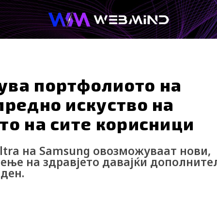
Afterwork
Технологија
Кариера
ува портфолиото на
предно искуство на
то на сите корисници
Ultra на Samsung овозможуваат нови,
дење на здравјето давајќи дополните
 ден.