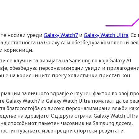
вите носиви уреди
Galaxy Watch7
и
Galaxy Watch Ultra
. Со
 достапноста на Galaxy AI и обезбедува комплетни ве
ни корисници.
 се клучни за визијата на Samsung во која Galaxy AI
вје, обезбедува персонализирани увиди и прилагоден
рање на корисниците преку холистички пристап кон
ации за личното здравје е клучен фактор во овој про
 Galaxy Watch7 и Galaxy Watch Ultra помагаат да се ре
ата благосостојба со високо персонализирани вежби како
ње на здравјето. Од друга страна, Galaxy Watch Ultra
е најспособниот паметен часовник на Samsung досега,
постигнувањето извонредни спортски резултати.