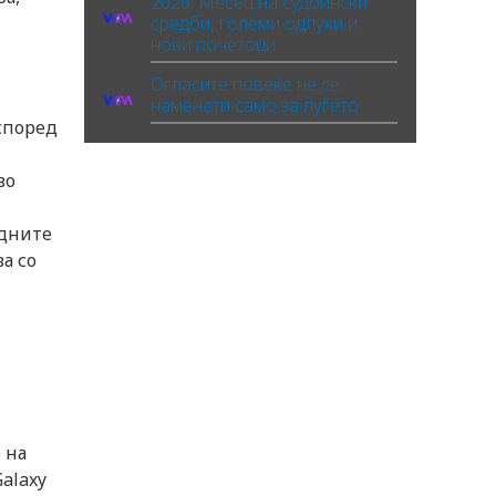
2026: Месец на судбински
средби, големи одлуки и
нови почетоци
Огласите повеќе не се
наменети само за луѓето
според
во
одните
ва со
 на
Galaxy