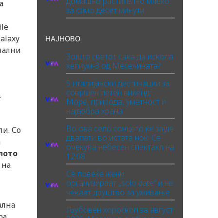
домашно растително млеко
а
за само десет минути
ile
alaxy
НАЈНОВО
нални
Зошто светот сака да ископа
хелиум-3 од Месечината?
5 италијански дестинации за
совршен летен викенд:
.
Море, природа, уметност и
најдобра храна
Во ова село сонцето ќе зајде
ли. Со
двапати во истата ноќ: Се
а
очекува небесен спектакл на
лото
12.08
 на
Сè повеќе жени
организираат „solo date“ и не
чекаат друштво за уживање
ална
Љубовен хороскоп за август
оа,