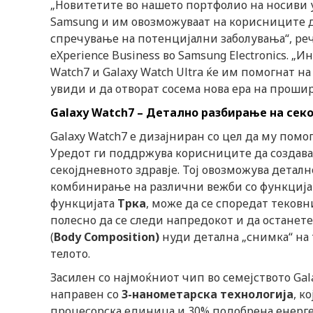
„Новитетите во нашето портфолио на носиви 
Samsung и им овозможуваат на корисниците де
спречување на потенцијални заболувања“, рече
eXperience Business во Samsung Electronics. „
Watch7 и Galaxy Watch Ultra ќе им помогнат 
увиди и да отворат сосема нова ера на проши
Galaxy Watch7 – Д
етално
разбирање на секо
Galaxy Watch7 е дизајниран со цел да му помо
Уредот ги поддржува корисниците да создава
секојдневното здравје. Тој овозможува детал
комбинирање на различни вежби со функциј
функцијата
Трка
, може да се споредат теков
полесно да се следи напредокот и да остане
(
Body Composition)
нуди детална „снимка“ на 
телото.
Засилен со најмоќниот чип во семејството Gal
направен со
3-нанометарска технологија
, к
процесорска единица и 30% подобрена енергет