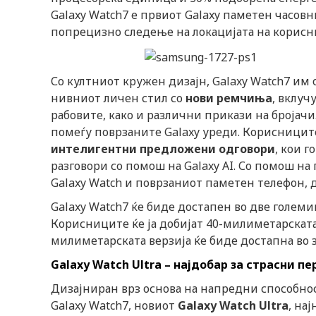
Galaxy Watch7 е првиот Galaxy паметен часовн
попрецизно следење на локацијата на корисни
Со култниот кружен дизајн, Galaxy Watch7 им
нивниот личен стил со
нови ремчиња
, вклуч
рабовите, како и различни прикази на бројач
помеѓу поврзаните Galaxy уреди. Корисниците
интелигентни предложени одговори
, кои 
разговори со помош на Galaxy AI. Со помош на 
Galaxy Watch и поврзаниот паметен телефон, 
Galaxy Watch7 ќе биде достапен во две големи
Корисниците ќе ја добијат 40-милиметарската 
милиметарската верзија ќе биде достапна во з
Galaxy Watch Ultra – најдоб
ар
за страсни п
Дизајниран врз основа на напредни способнос
Galaxy Watch7, новиот
Galaxy Watch Ultra
, на