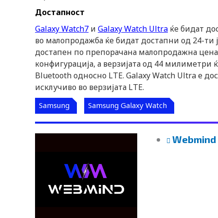
Достапност
Galaxy Watch7
и
Galaxy Watch Ultra
ќе бидат дос
во малопродажба ќе бидат достапни од 24-ти ј
достапен по препорачана малопродажна цена о
конфигурација, а верзијата од 44 милиметри ќ
Bluetooth односно LTE. Galaxy Watch Ultra е 
исклучиво во верзијата LTE.
Samsung
Samsung Galaxy Watch
Webmind 