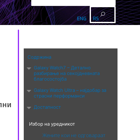
ENG
RS
Интервју
BIZBendovi
Содржина
Galaxy Watch7 – Детално
разбирање на секојдневната
благосостојба
Galaxy Watch Ultra – најдобар за
страсни перформанси
лни
Достапност
Избор на уредникот
Жените кои не одговараат