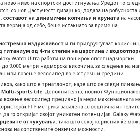
а ново ниво на спортски достигнувања. Уредот го след
ch, со нов „јастучест“ дизајн кој додава на робусноста 
е,
составот на динамични копчиња и круната
на часо
 верзија од себе, беше истакнато за време на
екстремна издржливост
и ги придружуваат корисниц
 титаниум од 4-ти степен на цврстина
и
водоотпор
alaxy Watch Ultra работи на поширок опсег надморски
 до 9.000 метри надморска височина, за следење на н
еан или возење велосипед во екстремни средини.
ивоа, како што е триатлонот, каде што се следи пливањ
Multi-sports tile
. Дополнително, новиот Функционале
) за возење велосипед прецизно ја мери максималната 
ористејќи FTP метрика засилена со вештачка интелиге
да го откријат својот уникатен потенцијал. Galaxy Watc
срцевите отчукувања
, така што секој корисник ќе може
основа на сопствените физички можности.