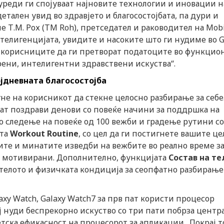
уреди ги спојуваат најновите технологии и иновации н
тален увид во здравјето и благосостојбата, па дури и
 Т.М. Рох (TM Roh), претседател и раководител на Mob
Интелигенцијата, увидите и насоките што ги нудиме во G
на корисниците да ги претворат податоците во функцио
рени, интелигентни здравствени искуства“.
јдневната благосостојба
гне на корисникот да стекне целосно разбирање за себе
ат поздрави денови со повеќе начини за поддршка на
но следење на повеќе од 100 вежби и градење рутини со
ата
Workout Routine
, со цел да ги постигнете вашите це
ните и минатите изведби на вежбите во реално време з
те мотивирани. Дополнително, функцијата
Состав на те
телото и физичката кондиција за сеопфатно разбирање
axy Watch, Galaxy Watch7 за прв пат користи процесор
ој нуди беспрекорно искуство со три пати побрза центр
ска ефикасност на процесорот за апликации . Покрај т