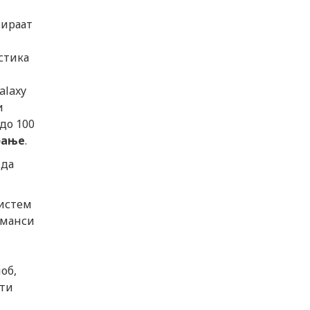
лираат
стика
н
alaxy
и
 до 100
бање
.
 да
систем
рманси
об,
ети