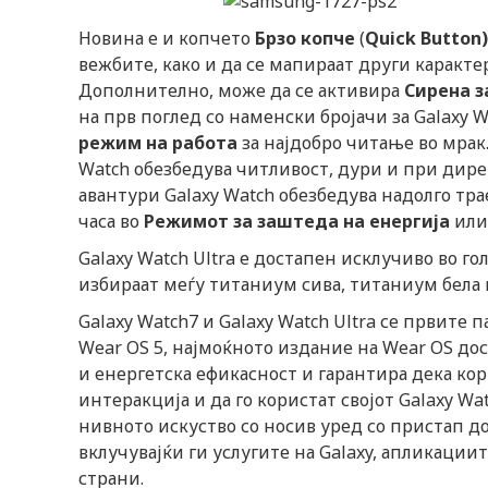
Новина е и копчето
Брзо копче
(
Quick Button)
вежбите, како и да се мапираат други каракт
Дополнително, може да се активира
Сирена з
на прв поглед со наменски бројачи за Galaxy W
режим на работа
за најдобро читање во мрак.
Watch обезбедува читливост, дури и при дире
авантури Galaxy Watch обезбедува надолго трае
часа во
Режимот за заштеда на енергија
или 
Galaxy Watch Ultra е достапен исклучиво во г
избираат меѓу титаниум сива, титаниум бела 
Galaxy Watch7 и Galaxy Watch Ultra се првите
Wear OS 5, најмоќното издание на Wear OS д
и енергетска ефикасност и гарантира дека ко
интеракција и да го користат својот Galaxy W
нивното искуство со носив уред со пристап д
вклучувајќи ги услугите на Galaxy, апликации
страни.