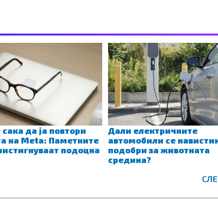
 сака да ја повтори
Дали електричните
а на Meta: Паметните
автомобили се нависти
ристигнуваат подоцна
подобри за животната
средина?
СЛ