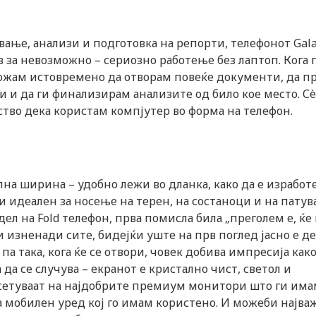
вање, анализи и подготовка на репорти, телефонот Gala
 за невозможно – сериозно работење без лаптоп. Кога 
 можам истовремено да отворам повеќе документи, да п
 и да ги финализирам анализите од било кое место. Сè
ство дека користам компјутер во форма на телефон.
лна ширина – удобно лежи во дланка, како да е изработ
ви идеален за носење на терен, на состаноци и на патув
дел на Fold телефон, прва помисла била „преголем е, ќе
и изненади сите, бидејќи уште на прв поглед јасно е де
па така, кога ќе се отвори, човек добива импресија как
а да се случува – екранот е кристално чист, светол и
тсетуваат на најдобрите премиум монитори што ги им
а мобилен уред кој го имам користено. И можеби најв