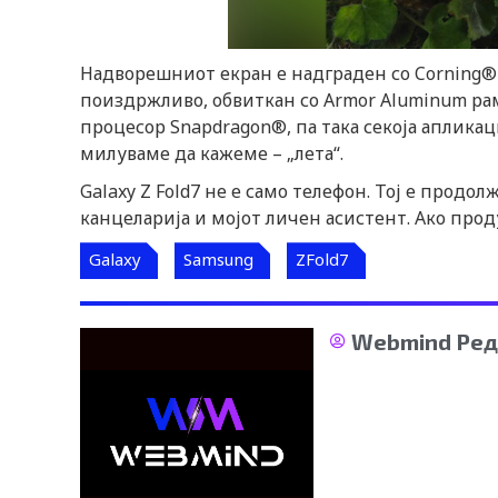
Надворешниот екран е надграден со Corning® G
поиздржливо, обвиткан со Armor Aluminum рам
процесор Snapdragon®, па така секоја апликаци
милуваме да кажеме – „лета“.
Galaxy Z Fold7 не е само телефон. Тој е продо
канцеларија и мојот личен асистент. Ако про
Galaxy
Samsung
ZFold7
Webmind Ред