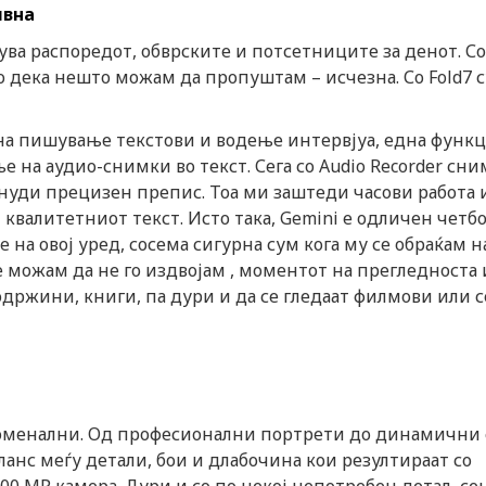
ивна
ва распоредот, обврските и потсетниците за денот. Со 
о дека нешто можам да пропуштам – исчезна. Со Fold7 
а на пишување текстови и водење интервјуа, една функц
 на аудио-снимки во текст. Сега со Audio Recorder сн
понуди прецизен препис. Тоа ми заштеди часови работа 
квалитетниот текст. Исто така, Gemini е одличен четб
 на овој уред, сосема сигурна сум кога му се обраќам н
е можам да не го издвојам , моментот на прегледноста 
одржини, книги, па дури и да се гледаат филмови или с
еноменални. Од професионални портрети до динамични
анс меѓу детали, бои и длабочина кои резултираат со