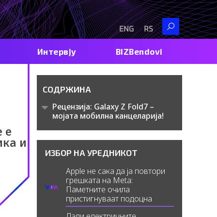
Search
ENG
RS
Интервју
BIZBendovi
СОДРЖИНА
Рецензија: Galaxy Z Fold7 –
мојата мобилна канцеларија!
 е
ика и
ИЗБОР НА УРЕДНИКОТ
Apple не сака да ја повтори
грешката на Meta:
Паметните очила
пристигнуваат подоцна
Дали електричните