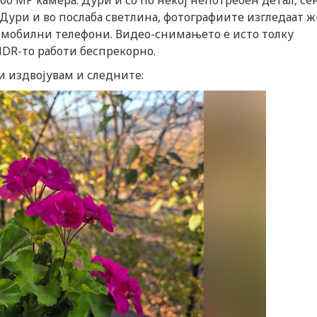
00 МР камера. Дури и со по некој непотребен детал, се
. Дури и во послаба светлина, фотографиите изгледаат 
ај мобилни телефони. Видео-снимањето е исто толку
HDR-то работи беспрекорно.
ги издвојувам и следните: