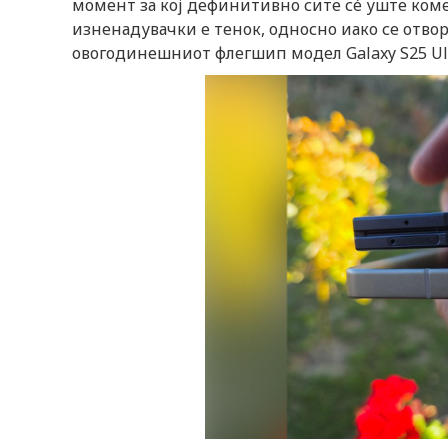
момент за кој дефинитивно сите сé уште коме
изненадувачки е тенок, односно иако се отвор
овогодинешниот флегшип модел Galaxy S25 Ult