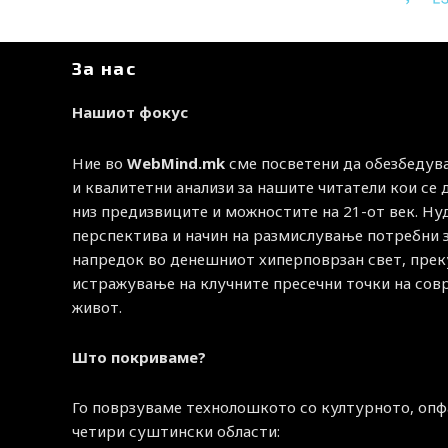
За нас
Нашиот фокус
Ние во
WebMind.mk
сме посветени да обезбедув
и квалитетни анализи за нашите читатели кои се
низ предизвиците и можностите на 21-от век. Н
перспектива и начин на размислување потребни 
напредок во денешниот хиперповрзан свет, прек
истражување на клучните пресечни точки на со
живот.
Што покриваме?
Го поврзуваме технолошкото со културното, опф
четири суштински области: