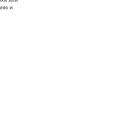
нки или
живо и