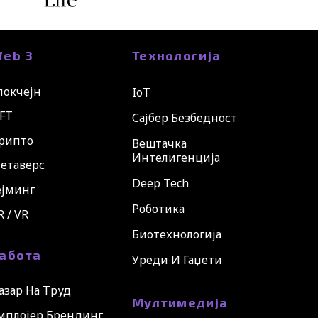
eb 3
Технологија
локчејн
IoT
FT
Сајбер Безбедност
рипто
Вештачка
Интелигенција
етаверс
Deep Tech
ејминг
Роботика
R / VR
Биотехнологија
абота
Уреди И Гаџети
азар На Труд
Мултимедија
мплојер Брендинг