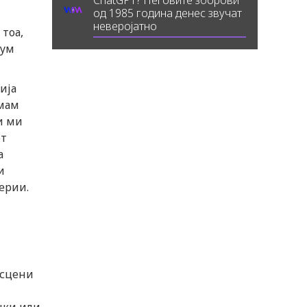
ChatGPT? Неговите зборови
од 1985 година денес звучат
неверојатно
тоа,
сум
ија
имам
и ми
от
а
и
ерии.
 сцени