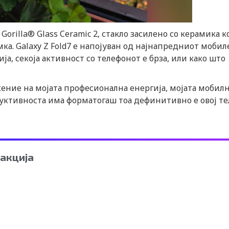
orilla® Glass Ceramic 2, стакло засилено со керамика к
ка. Galaxy Z Fold7 е напојуван од најнапредниот мобил
ја, секоја активност со телефонот е брза, или како што
лжение на мојата професионална енергија, мојата мобил
дуктивноста има форматогаш тоа дефинитивно е овој те
акција