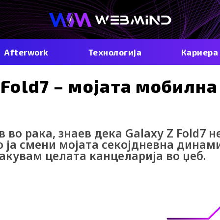
Afterwork
Технологија
Кариера
 Fold7 – мојата мобилна
во рака, знаев дека Galaxy Z Fold7 не
о ја смени мојата секојдневна динам
акувам целата канцеларија во џеб.