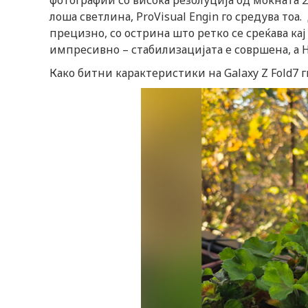
фотографии со висока резолуција од моќната 2
лоша светлина, ProVisual Engin го средува тоа
прецизно, со острина што ретко се среќава к
импресивно – стабилизацијата е совршена, а 
Како битни карактеристики на Galaxy Z Fold7 