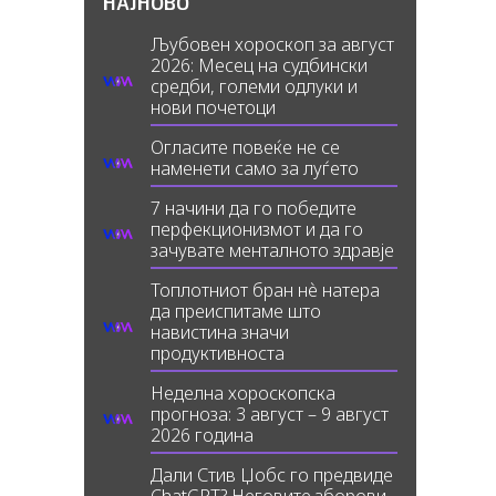
НАЈНОВО
Љубовен хороскоп за август
2026: Месец на судбински
средби, големи одлуки и
нови почетоци
Огласите повеќе не се
наменети само за луѓето
7 начини да го победите
перфекционизмот и да го
зачувате менталното здравје
Топлотниот бран нè натера
да преиспитаме што
навистина значи
продуктивноста
Неделна хороскопска
прогноза: 3 август – 9 август
2026 година
Дали Стив Џобс го предвиде