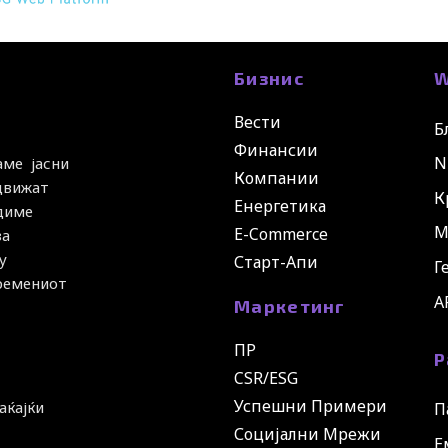
Бизнис
W
Вести
Б
Финансии
N
аме јасни
Компании
 движат
К
Енергетика
удиме
М
E-Commerce
за
у
Старт-Апи
Г
времениот
A
Маркетинг
ПР
Р
CSR/ESG
Успешни Примери
аќајќи
П
Социјални Мрежи
Е