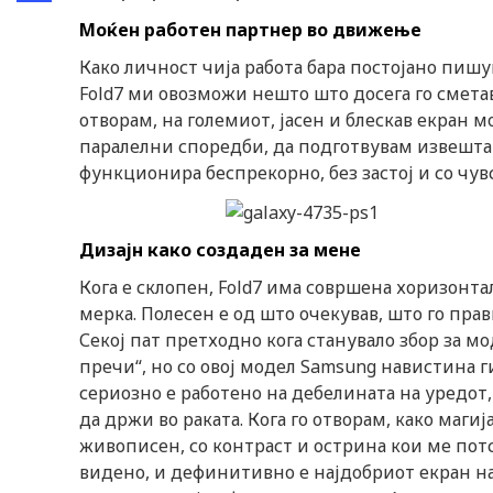
Share
Моќен работен партнер во движење
Како личност чија работа бара постојано пишу
Fold7 ми овозможи нешто што досега го сметав
отворам, на големиот, јасен и блескав екран
паралелни споредби, да подготвувам извештаи
функционира беспрекорно, без застој и со чув
Дизајн како создаден за мене
Кога е склопен, Fold7 има совршена хоризонта
мерка. Полесен е од што очекував, што го пра
Секој пат претходно кога станувало збор за мо
пречи“, но со овој модел Samsung навистина г
сериозно е работено на дебелината на уредот, 
да држи во раката. Кога го отворам, како магиј
живописен, со контраст и острина кои ме по
видено, и дефинитивно е најдобриот екран н