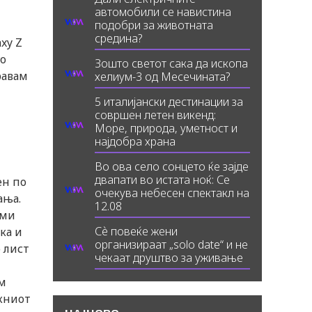
автомобили се навистина
подобри за животната
средина?
xy Z
го
Зошто светот сака да ископа
равам
хелиум-3 од Месечината?
5 италијански дестинации за
совршен летен викенд:
Море, природа, уметност и
најдобра храна
Во ова село сонцето ќе зајде
двапати во истата ноќ: Се
ен по
очекува небесен спектакл на
ања.
12.08
 ми
Сè повеќе жени
ка и
организираат „solo date“ и не
о лист
чекаат друштво за уживање
ам
ажниот