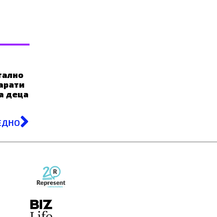
тално
арати
за деца
Next
ЕДНО