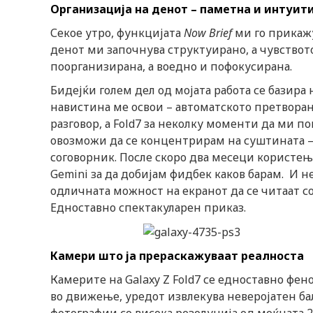
Организација на денот – паметна и интуит
Секое утро, функцијата
Now Brief
ми го прикажу
денот ми започнува структуирано, а чувствот
поорганизирана, а воедно и пофокусирана.
Бидејќи голем дел од мојата работа се базир
навистина ме освои – автоматското претворање
разговор, а Fold7 за неколку моменти да ми 
овозможи да се концентрирам на суштината – 
соговорник. После скоро два месеци користење
Gemini за да добијам фидбек каков барам. И н
одличната можност на екранот да се читаат с
Едноставно спектакуларен приказ.
Камери што ја прераскажуваат реалноста
Камерите на Galaxy Z Fold7 се едноставно ф
во движење, уредот извлекува неверојатен бал