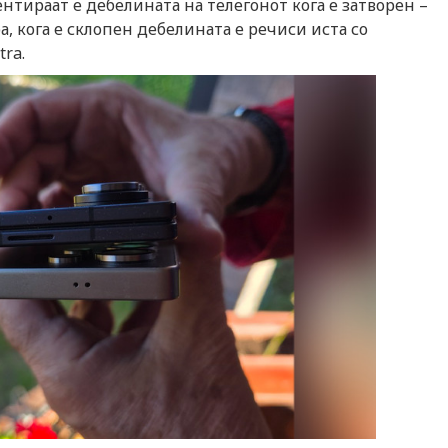
нтираат е дебелината на телегонот кога е затворен –
а, кога е склопен дебелината е речиси иста со
ra.