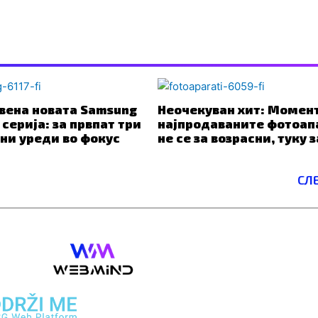
вена новата Samsung
Неочекуван хит: Момен
 серија: за првпат три
најпродаваните фотоап
ни уреди во фокус
не се за возрасни, туку 
СЛ