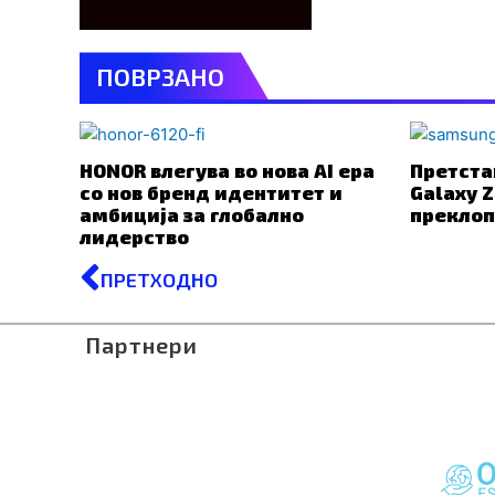
ПОВРЗАНО
HONOR влегува во нова AI ера
Претста
со нов бренд идентитет и
Galaxy Z
амбиција за глобално
преклоп
лидерство
Prev
ПРЕТХОДНО
Партнери