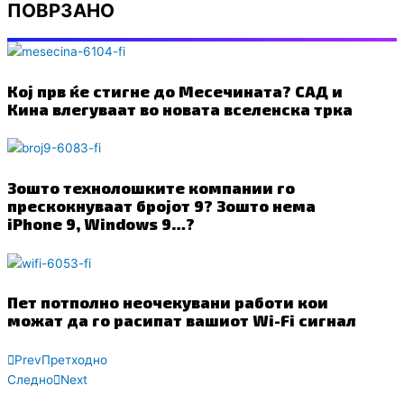
ПОВРЗАНО
Кој прв ќе стигне до Месечината? САД и
Кина влегуваат во новата вселенска трка
Зошто технолошките компании го
прескокнуваат бројот 9? Зошто нема
iPhone 9, Windows 9…?
Пет потполно неочекувани работи кои
можат да го расипат вашиот Wi-Fi сигнал
Prev
Претходно
Следно
Next