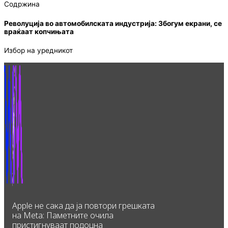
Содржина
Револуција во автомобилската индустрија: Збогум екрани, се
враќаат копчињата
Избор на уредникот
Apple не сака да ја повтори грешката
на Meta: Паметните очила
пристигнуваат подоцна