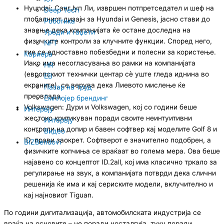
Hyundai: СангЈуп Ли, извршен потпретседател и шеф на
Deep Tech
глобалниот дизајн за Hyundai и Genesis, јасно стави до
Роботика
знаење дека компанијата ќе остане доследна на
Уреди и гаџети
физичките контроли за клучните функции. Според него,
NFT
тие се едноставно побезбедни и полесни за користење.
Кариера
Иако има несогласувања во рамки на компанијата
HR
(европскиот технички центар сè уште гледа иднина во
EB
екраните), се верува дека Лиевото мислење ќе
Пазар на труд
преовлада.
Емплојер брендинг
Volkswagen: Дури и Volkswagen, кој со години беше
Интервју
жестоко критикуван поради своите неинтуитивни
Интервју
контроли на допир и бавен софтвер кај моделите Golf 8 и
Видео
ID, прави заокрет. Софтверот е значително подобрен, а
BIZBendovi
физичките копчиња се враќаат во голема мера. Ова беше
најавено со концептот ID.2all, кој има класично тркало за
регулирање на звук, а компанијата потврди дека слични
решенија ќе има и кај сериските модели, вклучително и
кај најновиот Tiguan.
По години дигитализација, автомобилската индустрија се
враќа на основите – не поради носталгија, туку поради