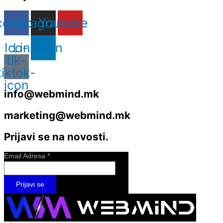
cebook
Instagram
Youtube
Ico-
Linkedin
tik-
tiktok-
icon
info@webmind.mk
marketing@webmind.mk
Prijavi se na novosti.
Email Adresa
*