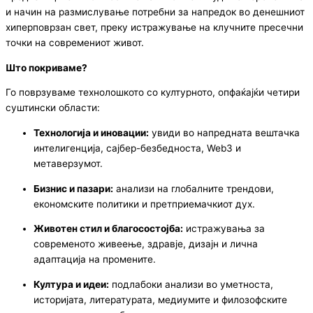
и начин на размислување потребни за напредок во денешниот
хиперповрзан свет, преку истражување на клучните пресечни
точки на современиот живот.
Што покриваме?
Го поврзуваме технолошкото со културното, опфаќајќи четири
суштински области:
Технологија и иновации:
увиди во напредната вештачка
интелигенција, сајбер-безбедноста, Web3 и
метаверзумот.
Бизнис и пазари:
анализи на глобалните трендови,
економските политики и претприемачкиот дух.
Животен стил и благосостојба:
истражувања за
современото живеење, здравје, дизајн и лична
адаптација на промените.
Култура и идеи:
подлабоки анализи во уметноста,
историјата, литературата, медиумите и филозофските