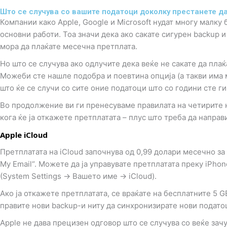
Што се случува со вашите податоци доколку престанете да
Компании како Apple, Google и Microsoft нудат многу малку 
основни работи. Тоа значи дека ако сакате сигурен backup и
мора да плаќате месечна претплата.
Но што се случува ако одлучите дека веќе не сакате да плаќ
Можеби сте нашле подобра и поевтина опција (а такви има 
што ќе се случи со сите оние податоци што со години сте ги
Во продолжение ви ги пренесуваме правилата на четирите н
кога ќе ја откажете претплатата – плус што треба да напра
Apple iCloud
Претплатата на iCloud започнува од 0,99 долари месечно за
My Email“. Можете да ја управувате претплатата преку iPhon
(System Settings → Вашето име → iCloud).
Ако ја откажете претплатата, се враќате на бесплатните 5 G
правите нови backup-и ниту да синхронизирате нови подато
Apple не дава прецизен одговор што се случува со веќе зач