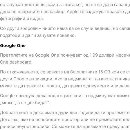
остануваат достапни „само за читање“, но не се дава гаранц
дена не направите нов backup, Apple го задржува правото д
фотографии и видеа.
Со други зборови – ништо нема да се случи веднаш, но сеп
податоци и да ги зачувате локално.
Google One
Претплатите на Google One почнуваат од 1,99 долари месеч
One dashboard.
По откажувањето, се враќате на бесплатните 15 GB кои се сп
други Google апликации. Ако ја надминете таа квота, апли
можете да праќате е-пошта, да правите документи или да д
Google наведува дека податоците кои го надминуваат лимит
„може“, а не „ќе бидат“.
Добрата вест е дека имате дури две години да ги преземет
Дотогаш, ако не ослободите простор или не преместите дел 
речиси неупотребливи. Сè можете да преземете преку алатк