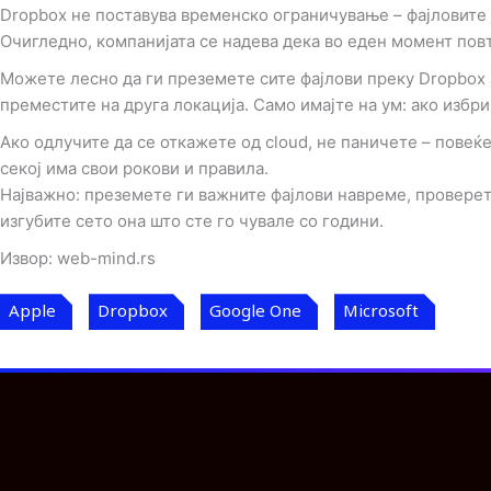
Dropbox не поставува временско ограничување – фајловите 
Очигледно, компанијата се надева дека во еден момент пов
Можете лесно да ги преземете сите фајлови преку Dropbox 
преместите на друга локација. Само имајте на ум: ако избри
Ако одлучите да се откажете од cloud, не паничете – повеќ
секој има свои рокови и правила.
Најважно: преземете ги важните фајлови навреме, проверете
изгубите сето она што сте го чувале со години.
Извор: web-mind.rs
Apple
Dropbox
Google One
Microsoft