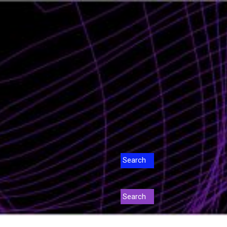
Интервју
BIZBendovi
Search
Search