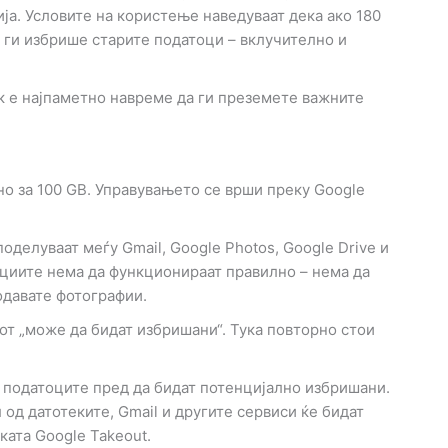
ија. Условите на користење наведуваат дека ако 180
а ги избрише старите податоци – вклучително и
ак е најпаметно навреме да ги преземете важните
но за 100 GB. Управувањето се врши преку Google
оделуваат меѓу Gmail, Google Photos, Google Drive и
кациите нема да функционираат правилно – нема да
одавате фотографии.
от „може да бидат избришани“. Тука повторно стои
е податоците пред да бидат потенцијално избришани.
од датотеките, Gmail и другите сервиси ќе бидат
ата Google Takeout.