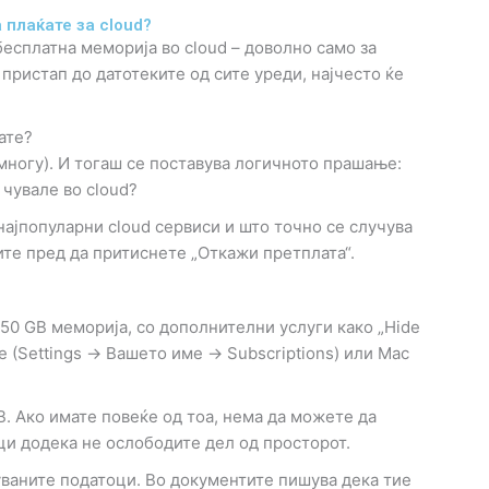
 плаќате за cloud?
бесплатна меморија во cloud – доволно само за
 пристап до датотеките од сите уреди, најчесто ќе
ате?
многу). И тогаш се поставува логичното прашање:
 чувале во cloud?
ајпопуларни cloud сервиси и што точно се случува
вите пред да притиснете „Откажи претплата“.
 50 GB меморија, со дополнителни услуги како „Hide
e (Settings → Вашето име → Subscriptions) или Mac
B. Ако имате повеќе од тоа, нема да можете да
ци додека не ослободите дел од просторот.
уваните податоци. Во документите пишува дека тие