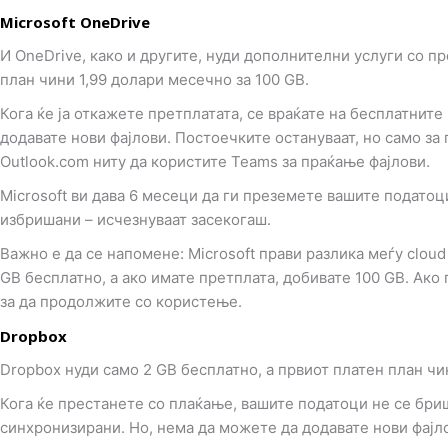
Microsoft OneDrive
И OneDrive, како и другите, нуди дополнителни услуги со пре
план чини 1,99 долари месечно за 100 GB.
Кога ќе ја откажете претплатата, се враќате на бесплатните 
додавате нови фајлови. Постоечките остануваат, но само за
Outlook.com ниту да користите Teams за праќање фајлови.
Microsoft ви дава 6 месеци да ги преземете вашите податоци
избришани – исчезнуваат засекогаш.
Важно е да се напомене: Microsoft прави разлика меѓу cloud
GB бесплатно, а ако имате претплата, добивате 100 GB. Ако
за да продолжите со користење.
Dropbox
Dropbox нуди само 2 GB бесплатно, а првиот платен план чи
Кога ќе престанете со плаќање, вашите податоци не се бриша
синхронизирани. Но, нема да можете да додавате нови фајл