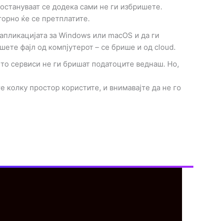
остануваат се додека сами не ги избришете.
торно ќе се претплатите.
апликацијата за Windows или macOS и да ги
шете фајл од компјутерот – се брише и од cloud.
ето сервиси не ги бришат податоците веднаш. Но,
 колку простор користите, и внимавајте да не го