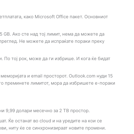
тплатата, како Microsoft Office пакет. Основниот
5 GB. Ако сте над тој лимит, нема да можете да
 преглед. Не можете да испраќате пораки преку
. По тој рок, може да ги избрише. И кога ќе бидат
 меморијата и email просторот. Outlook.com нуди 15
 го преминете лимитот, мора да избришете е-пораки
ни 9,99 долари месечно за 2 TB простор.
т. Ќе останат во cloud и на уредите на кои се
ови, ниту ќе се синхронизираат новите промени.