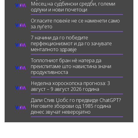
Месец на судбински средби, големи
одлуки и нови почетоци
Огласите повеќе не се наменети само
за луѓето
7 начини да го победите
перфекционизмот и да го зачувате
менталното здравје
Топлотниот бран нè натера да
преиспитаме што навистина значи
продуктивноста
Неделна хороскопска прогноза: 3
август – 9 август 2026 година
Дали Стив Џобс го предвиде ChatGPT?
Неговите зборови од 1985 година
денес звучат неверојатно