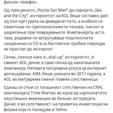
фиксен телефон.
o
Од прочуеното „You’ve Got Mail“ до серијата „Sex
and the City“, интернетот на AOL беше составен дел
n
од поп културата на деведесеттите, а особено се
паметеше по препознатливите тонови, пискот и
шкрипење при поврзувањето. Компанијата, исто
така, редовно ги затрупуваше поштенските
сандачиња со CD-а со бесплатни пробни периоди
за пристап до интернет.
Сепак, слично како и „dial-up“ интернетот, и
самиот AOL денес е само сенка од некогашната
компанија. Неговата популарна услуга за интернет
допишување, AIM, беше укината во 2017 година, а
AOL во меѓувреме смени повеќе сопственици.
Еднаш се спои со тогашниот сопственик на CNN,
компанијата Time Warner, во една од најпознатите
неуспешни аквизиции во бизнис историјата.
Денес е во сопственост на приватна инвестициска
фирма која го поседува и Yahoo.