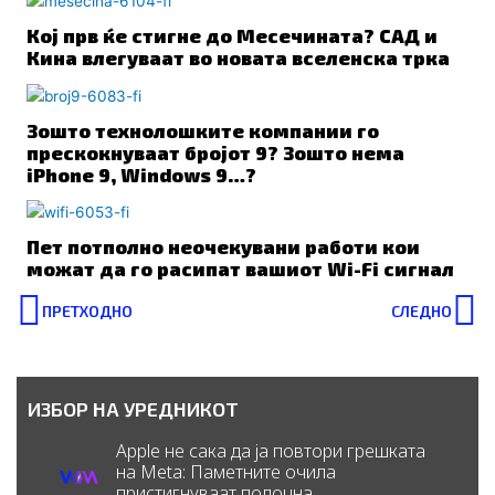
Кој прв ќе стигне до Месечината? САД и
Кина влегуваат во новата вселенска трка
Зошто технолошките компании го
прескокнуваат бројот 9? Зошто нема
iPhone 9, Windows 9…?
Пет потполно неочекувани работи кои
можат да го расипат вашиот Wi-Fi сигнал
Prev
N
ПРЕТХОДНО
СЛЕДНО
ИЗБОР НА УРЕДНИКОТ
Apple не сака да ја повтори грешката
на Meta: Паметните очила
пристигнуваат подоцна