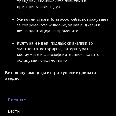
трендови, економските политики и
претприемачкиот дух.
Животен стил и благосостојба:
истражувања
за современото живеење, здравје, дизајн и
лична адаптација на промените.
Култура и идеи:
подлабоки анализи во
уметноста, историјата, литературата,
медиумите и филозофските движења што го
обликуваат општеството.
Ве покануваме да ја истражуваме иднината
заедно.
Бизнис
Вести