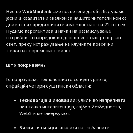
Ние во
WebMind.mk
сме посветени да обезбедуваме
јасни и квалитетни анализи за нашите читатели кои се
движат низ предизвиците и можностите на 21-от век.
Нудиме перспектива и начин на размислување
потребни за напредок во денешниот хиперповрзан
свет, преку истражување на клучните пресечни
точки на современиот живот.
Што покриваме?
Го поврзуваме технолошкото со културното,
опфаќајќи четири суштински области:
Технологија и иновации:
увиди во напредната
вештачка интелигенција, сајбер-безбедноста,
Web3 и метаверзумот.
Бизнис и пазари:
анализи на глобалните