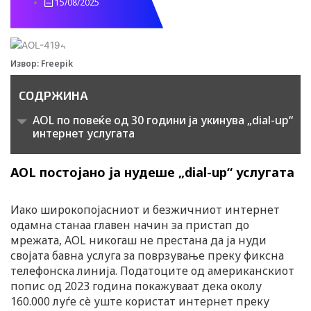
15/08/2025
m
t
i
Извор: Freepik
k
СОДРЖИНА
t
AOL по повеќе од 30 години ја укинува „dial-up“
интернет услугата
o
AOL постојано ја нудеше „dial-up“ услугата
k
Иако широкопојасниот и безжичниот интернет
-
одамна станаа главен начин за пристап до
мрежата, AOL никогаш не престана да ја нуди
својата бавна услуга за поврзување преку фиксна
i
телефонска линија. Податоците од американскиот
попис од 2023 година покажуваат дека околу
c
160.000 луѓе сè уште користат интернет преку