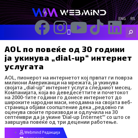
Skip
to
content
ENG
RS
F
I
Y
I
L
Searc
a
n
o
c
i
AOL по повеќе од 30 години
c
s
u
o
n
ја укинува „dial-up“ интернет
услугата
e
t
t
-
k
AOL, пионерот на интернетот кој првпат ги поврза
милиони Американци на мрежата, ја укинува
b
a
u
t
e
својата „dial-up“ интернет услуга следниот месец.
Компанијата, која во деведесеттите и почетокот
на 2000-тите години го донесе интернетот до
o
g
b
i
d
широките народни маси, неодамна на својата веб-
страница објави соопштение дека „редовно ги
оценува своите производи и одлучила на 30
o
r
e
k
i
септември да ја укине ‘Dial-up Internet’“ со што се
завршува повеќе од три децении работење.
k
a
-
n
Webmind Редакција