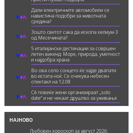
Дали електричните автомобили се
навистина подобри за животната
средина?
Зошто светот сака да ископа хелиум-3
од Месечината?
5 италијански дестинации за совршен
летен викенд: Море, природа, уметност
и најдобра храна
Во ова село сонцето ќе зајде двапати
во истата ноќ: Се очекува небесен
спектакл на 12.08
Сè повеќе жени организираат „solo
date“ и не чекаат друштво за уживање
НАЈНОВО
Љубовен хороскоп за август 2026: