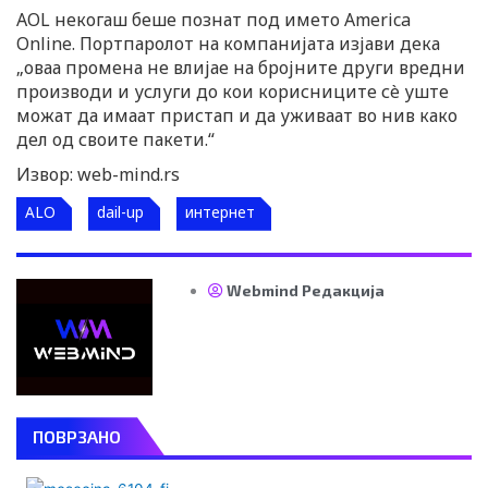
AOL некогаш беше познат под името America
Online. Портпаролот на компанијата изјави дека
„оваа промена не влијае на бројните други вредни
производи и услуги до кои корисниците сè уште
можат да имаат пристап и да уживаат во нив како
дел од своите пакети.“
Извор: web-mind.rs
ALO
dail-up
интернет
Webmind Редакција
ПОВРЗАНО