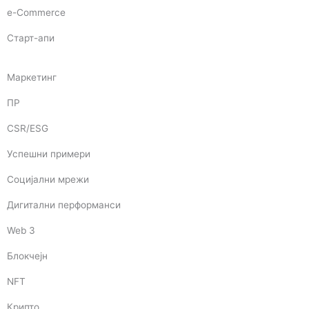
e-Commerce
Старт-апи
Маркетинг
ПР
CSR/ESG
Успешни примери
Социјални мрежи
Дигитални перформанси
Web 3
Блокчејн
NFT
Крипто