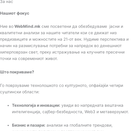
За нас
Нашиот фокус
Ние во
WebMind.mk
сме посветени да обезбедуваме јасни и
квалитетни анализи за нашите читатели кои се движат низ
предизвиците и можностите на 21-от век. Нудиме перспектива и
начин на размислување потребни за напредок во денешниот
хиперповрзан свет, преку истражување на клучните пресечни
точки на современиот живот.
Што покриваме?
Го поврзуваме технолошкото со културното, опфаќајќи четири
суштински области:
Технологија и иновации:
увиди во напредната вештачка
интелигенција, сајбер-безбедноста, Web3 и метаверзумот.
Бизнис и пазари:
анализи на глобалните трендови,