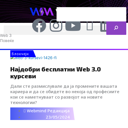
Skip
Search
to
content
ENG
RS
F
I
Y
I
L
a
n
o
c
i
Web 3
Повеќе
c
s
u
o
n
Блокчејн
e
t
t
-
k
Најдобри бесплатни Web 3.0
курсеви
b
a
u
t
e
Дали сте размислувале да ја промените вашата
o
g
b
i
d
кариера и да се обидете во некоја од професиите
кои се наметнуваат со развојот на новите
технологии?
o
r
e
k
i
Webmind Редакција
23/05/2024
k
a
-
n