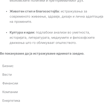
економските политики и претприемачкиот дух.
Животен стил и благосостојба:
истражувања за
современото живеење, здравје, дизајн и лична адаптација
на промените.
Култура и идеи:
подлабоки анализи во уметноста,
историјата, литературата, медиумите и филозофските
движења што го обликуваат општеството.
Ве покануваме да ја истражуваме иднината заедно.
Бизнис
Вести
Финансии
Компании
Енергетика