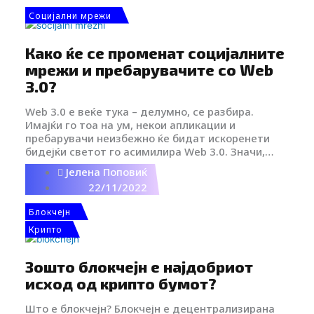
m
t
Социјални мрежи
i
Како ќе се променат социјалните
мрежи и пребарувачите со Web
3.0?
k
Web 3.0 е веќе тука – делумно, се разбира.
t
Имајќи го тоа на ум, некои апликации и
пребарувачи неизбежно ќе бидат искоренети
бидејќи светот го асимилира Web 3.0. Значи,
o
прашањето е – Дали Веб 3.0 ќе ги замени Google
Јелена Поповиќ
и социјалните медиуми?
22/11/2022
k
Блокчејн
-
Крипто
i
Зошто блокчејн е најдобриот
исход од крипто бумот?
c
Што е блокчејн? Блокчејн е децентрализирана