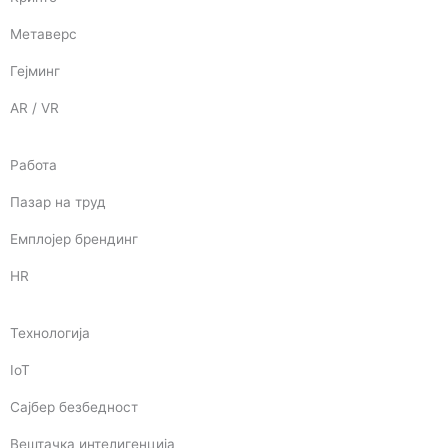
Метаверс
Гејминг
AR / VR
Работа
Пазар на труд
Емплојер брендинг
HR
Технологија
IoT
Сајбер безбедност
Вештачка интелигенција