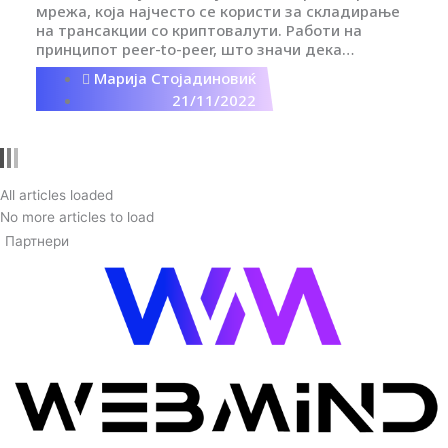
мрежа, која најчесто се користи за складирање
o
на трансакции со криптовалути. Работи на
принципот peer-to-peer, што значи дека
учесниците можат да вршат трансакции без
n
Марија Стојадиновиќ
традиционален, централен авторитет.
21/11/2022
All articles loaded
No more articles to load
Партнери