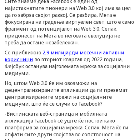
Сите знаеме дека Facebook е еден од
најистакнатите пионери на Web 3.0 кој има за цел
да го забрза својот развој. Се разбира, Мета е
фокусирана на градење виртуелен свет, што е само
фрагмент од потенцијалот на Web 3.0. Сепак,
придонесот на Мета во неговата еволуција не
треба да остане незабележан.
Со приближно
2,9 милијарди месечни активни
корисници
во вториот квартал од 2022 година,
Фејсбук останува најголемата мрежа за социјални
медиуми.
Но, штом Web 3.0 ќе им овозможи на
децентрализираните апликации да ги преземат
централизираните мрежи на социјалните
медиуми, што ќе се случи со Facebook?
-Вистинската веб-страница и мобилната
апликација Facebook сè уште ќе постои како
платформа за социјална мрежа. Сепак, Мета ќе ги
опфати сите други својства во сопственост на