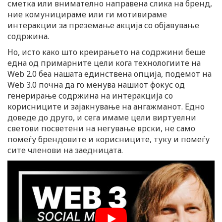
сметка или внимателно направена слика на бренд,
ние комуницираме или ги мотивираме
интеракции за преземање акција со објавување
содржина.
Но, исто како што креирањето на содржини беше
една од примарните цели кога технологиите на
Web 2.0 беа нашата единствена опција, подемот на
Web 3.0 почна да го менува нашиот фокус од
генерирање содржина на интеракција со
корисниците и зајакнување на ангажманот. Едно
доведе до друго, и сега имаме цели виртуелни
светови посветени на негување врски, не само
помеѓу брендовите и корисниците, туку и помеѓу
сите членови на заедницата.