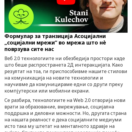
Формулар за транзиција Асоцијални
„социјални мрежи“ во мрежа што нè
поврзува сите нас
Веб 2.0 технологиите ни обезбедија простори каде
што беше распространета 2Д интеракцијата. Како
резултат на тоа, ги приспособивме нашите стилови
на комуникација на новите технологии и
научивме да комуницираме едни со други преку
компјутерски или мобилни екрани.
Се разбира, технологиите на Web 2.0 отворија нови
врати за образование, вмрежување, социјална
поддршка и деловни можности. Но, другата страна
на нашата реалност е дека социјалните медиуми
исто така му штетат на менталното здравје на