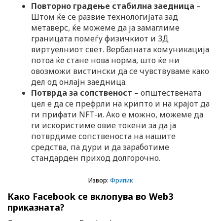
Повторно градење стабилна заедница
–
Штом ќе се развие технологијата зад
метаверс, ќе можеме да ја замаглиме
границата помеѓу физичкиот и 3Д
виртуелниот свет. Вербалната комуникација
потоа ќе стане нова норма, што ќе ни
овозможи вистински да се чувствуваме како
дел од онлајн заедница.
Потврда за сопственост
– општествената
цел е да се префрли на крипто и на крајот да
ги прифати NFT-и. Ако е можно, можеме да
ги искористиме овие токени за да ја
потврдиме сопственоста на нашите
средства, па дури и да заработиме
стандарден приход долгорочно.
Извор:
Фрипик
Како Facebook се вклопува во Web3
приказната?