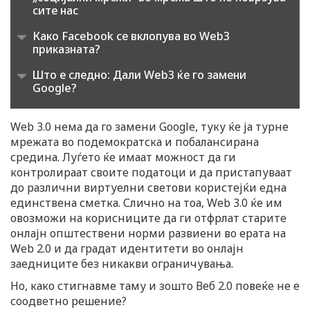
сите нас
o
Како Facebook се вклопува во Web3
приказната?
n
Што е следно: Дали Web3 ќе го замени
Google?
Web 3.0 нема да го замени Google, туку ќе ја турне
мрежата во подемократска и побалансирана
средина. Луѓето ќе имаат можност да ги
контролираат своите податоци и да пристапуваат
до различни виртуелни светови користејќи една
единствена сметка. Слично на тоа, Web 3.0 ќе им
овозможи на корисниците да ги отфрлат старите
онлајн општествени норми развиени во ерата на
Web 2.0 и да градат идентитети во онлајн
заедниците без никакви ограничувања.
Но, како стигнавме таму и зошто Веб 2.0 повеќе не е
соодветно решение?