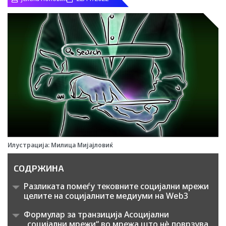
m
t
i
k
t
o
k
Илустрација: Милица Мијајловиќ
-
СОДРЖИНА
Разликата помеѓу тековните социјални мрежи
i
целите на социјалните медиуми на Web3
c
Формулар за транзиција Асоцијални
„социјални мрежи“ во мрежа што нè поврзува