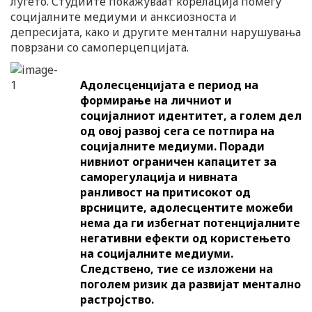
луѓето. Студиите покажуваат корелација помеѓу
социјалните медиуми и анксиозноста и
депресијата, како и другите ментални нарушувања
поврзани со самоперцепцијата.
Адолесценцијата е период на
формирање на личниот и
социјалниот идентитет, а голем дел
од овој развој сега се потпира на
социјалните медиуми. Поради
нивниот ограничен капацитет за
саморегулација и нивната
ранливост на притисокот од
врсниците, адолесцентите можеби
нема да ги избегнат потенцијалните
негативни ефекти од користењето
на социјалните медиуми.
Следствено, тие се изложени на
поголем ризик да развијат ментално
растројство.