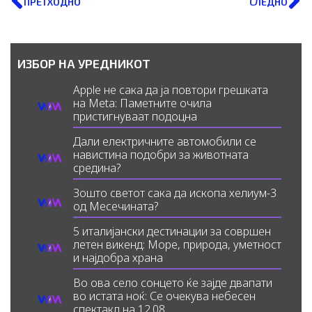
ПРЕТХОДНО
СЛЕДНО
ИЗБОР НА УРЕДНИКОТ
Apple не сака да ја повтори грешката
на Meta: Паметните очила
пристигнуваат подоцна
Дали електричните автомобили се
навистина подобри за животната
средина?
Зошто светот сака да ископа хелиум-3
од Месечината?
5 италијански дестинации за совршен
летен викенд: Море, природа, уметност
и најдобра храна
Во ова село сонцето ќе зајде двапати
во истата ноќ: Се очекува небесен
спектакл на 12.08