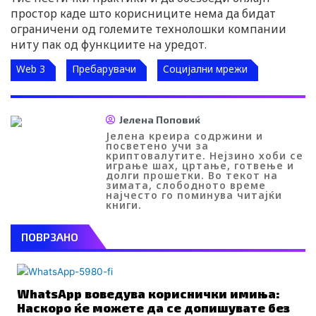
простор каде што корисниците нема да бидат
ограничени од големите технолошки компании
ниту пак од функциите на уредот.
Web 3
Пребарувачи
Социјални мрежи
Јелена Поповиќ
Јелена креира содржини и
посветено учи за
криптовалутите. Нејзино хоби се
играње шах, цртање, готвење и
долги прошетки. Во текот на
зимата, слободното време
најчесто го поминува читајќи
книги.
ПОВРЗАНО
WhatsApp воведува кориснички имиња:
Наскоро ќе можете да се допишувате без