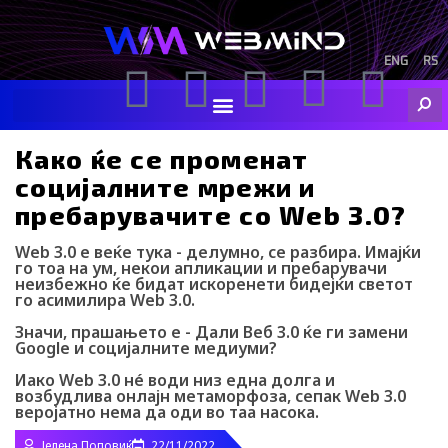
Skip
to
content
ENG
RS
F
I
Y
I
L
Searc
a
n
o
c
i
Како ќе се променат
c
s
u
o
n
социјалните мрежи и
пребарувачите со Web 3.0?
e
t
t
-
k
Web 3.0 е веќе тука - делумно, се разбира. Имајќи
го тоа на ум, некои апликации и пребарувачи
b
a
u
t
e
неизбежно ќе бидат искоренети бидејќи светот
го асимилира Web 3.0.
o
g
b
i
d
Значи, прашањето е - Дали Веб 3.0 ќе ги замени
Google и социјалните медиуми?
o
r
e
k
i
Иако Web 3.0 нé води низ една долга и
возбудлива онлајн метаморфоза, сепак Web 3.0
веројатно нема да оди во таа насока.
k
a
-
n
Јелена Поповиќ
22/11/2022