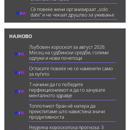
Сè повеќе жени организираат „solo
date“ и не чекаат друштво за уживање
НАЈНОВО
Љубовен хороскоп за август 2026:
Месец на судбински средби, големи
одлуки и нови почетоци
Огласите повеќе не се наменети само
за луѓето
7 начини да го победите
перфекционизмот и да го зачувате
менталното здравје
Топлотниот бран нè натера да
преиспитаме што навистина значи
продуктивноста
Неделна хороскопска прогноза: 3