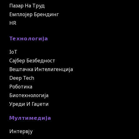
Пазар На Труд
Емплојер Брендинг
HR
Технологија
IoT
Сајбер Безбедност
Вештачка Интелигенција
Deep Tech
Роботика
Биотехнологија
Уреди И Гаџети
Мултимедија
Интервју