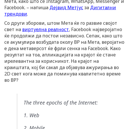
Мета, како што се Instagram, WhatsApp, Messenger и
Facebook. – напиша
Дејвид Метјус
за
Дигитални
трендови
.
Со други зборови, штом Мета ќе го развие својот
свет на
виртуелна реалност
, Facebook најверојатно
ќе продолжи да постои независно. Сепак, како што
се акумулира возбудата околу ВР на Мета, веројатно
е дека метаверсот ќе фрли сенка на Facebook. Како
резултат на тоа, апликацијата на крајот ќе стане
ирелевантна за корисникот. На крајот на
краиштата, кој би сакал да објавува ажурирања во
2D свет кога може да поминува квалитетно време
во ВР?
The three epochs of the Internet:
1. Web
2. Mobile