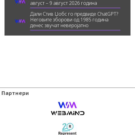
август – 9 август 2026 година
Дали Стив Џобс го предвиде ChatGPT?
Неговите зборови од 1985 година
денес звучат неверојатно
Партнери