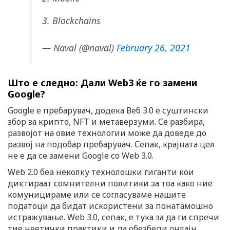
3. Blockchains
— Naval (@naval)
February 26, 2021
Што е следно: Дали Web3 ќе го замени
Google?
Google е пребарувач, додека Веб 3.0 е суштински
збор за крипто, NFT и метаверзуми. Се разбира,
развојот на овие технологии може да доведе до
развој на подобар пребарувач. Сепак, крајната цел
не е да се замени Google со Web 3.0.
Web 2.0 беa неколку технолошки гиганти кои
диктираат сомнителни политики за тоа како ние
комуницираме или се согласуваме нашите
податоци да бидат искористени за понатамошно
истражување. Web 3.0, сепак, е тука за да ги спречи
тие неетички практики и да обезбеди онлајн