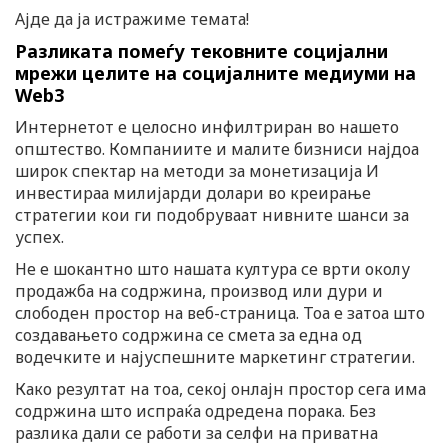
Ајде да ја истражиме темата!
Разликата помеѓу тековните социјални
мрежи целите на социјалните медиуми на
Web3
Интернетот е целосно инфилтриран во нашето
општество. Компаниите и малите бизниси најдоа
широк спектар на методи за монетизација И
инвестираа милијарди долари во креирање
стратегии кои ги подобруваат нивните шанси за
успех.
Не е шокантно што нашата култура се врти околу
продажба на содржина, производ или дури и
слободен простор на веб-страница. Тоа е затоа што
создавањето содржина се смета за една од
водечките и најуспешните маркетинг стратегии.
Како резултат на тоа, секој онлајн простор сега има
содржина што испраќа одредена порака. Без
разлика дали се работи за селфи на приватна