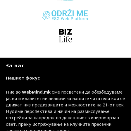
За нас
Нашиот фокус
Ние во
WebMind.mk
сме посветени да обезбедуваме
јасни и квалитетни анализи за нашите читатели кои се
движат низ предизвиците и можностите на 21-от век.
Нудиме перспектива и начин на размислување
потребни за напредок во денешниот хиперповрзан
свет, преку истражување на клучните пресечни
точки на современиот живот.