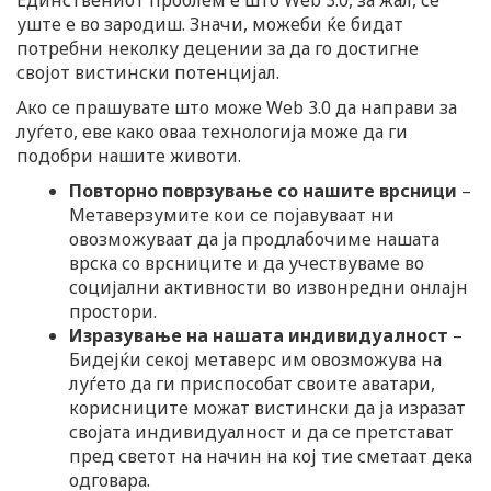
уште е во зародиш. Значи, можеби ќе бидат
потребни неколку децении за да го достигне
својот вистински потенцијал.
Ако се прашувате што може Web 3.0 да направи за
луѓето, еве како оваа технологија може да ги
подобри нашите животи.
Повторно поврзување со нашите врсници
–
Метаверзумите кои се појавуваат ни
овозможуваат да ја продлабочиме нашата
врска со врсниците и да учествуваме во
социјални активности во извонредни онлајн
простори.
Изразување на нашата индивидуалност
–
Бидејќи секој метаверс им овозможува на
луѓето да ги приспособат своите аватари,
корисниците можат вистински да ја изразат
својата индивидуалност и да се претстават
пред светот на начин на кој тие сметаат дека
одговара.