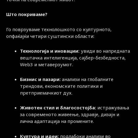
Што покриваме?
Го поврзуваме технолошкото со културното,
опфаќајќи четири суштински области:
Технологија и иновации:
увиди во напредната
вештачка интелигенција, сајбер-безбедноста,
Web3 и метаверзумот.
Бизнис и пазари:
анализи на глобалните
трендови, економските политики и
претприемачкиот дух.
Животен стил и благосостојба:
истражувања
за современото живеење, здравје, дизајн и
лична адаптација на промените.
Култура и идеи:
подлабоки анализи во