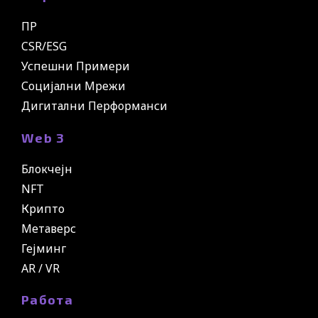
ПР
CSR/ESG
Успешни Примери
Социјални Мрежи
Дигитални Перформанси
Web 3
Блокчејн
NFT
Крипто
Метаверс
Гејминг
AR / VR
Работа