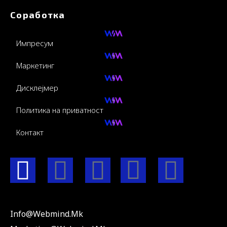
Соработка
Импресум
Маркетинг
Дисклејмер
Политика на приватност
Контакт
F
I
Y
I
L
a
n
o
c
i
c
s
u
o
n
Info@webmind.mk