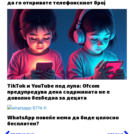
да го откривате телефонскиот број
TikTok и YouTube под лупа: Ofcom
предупредува дека содржината не е
доволно безбедна за децата
WhatsApp повеќе нема да биде целосно
бесплатен?
Prev
N