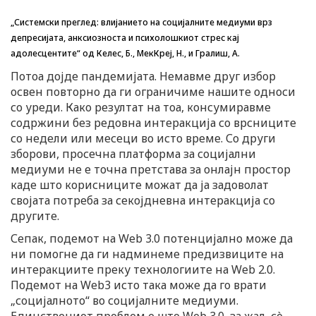
„Системски преглед: влијанието на социјалните медиуми врз
депресијата, анксиозноста и психолошкиот стрес кај
адолесцентите“ од Келес, Б., МекКреј, Н., и Гралиш, А.
Потоа дојде пандемијата. Немавме друг избор
освен повторно да ги ограничиме нашите односи
со уреди. Како резултат на тоа, консумиравме
содржини без редовна интеракција со врсниците
со недели или месеци во исто време. Со други
зборови, просечна платформа за социјални
медиуми не е точна претстава за онлајн простор
каде што корисниците можат да ја задоволат
својата потреба за секојдневна интеракција со
другите.
Сепак, подемот на Web 3.0 потенцијално може да
ни помогне да ги надминеме предизвиците на
интеракциите преку технологиите на Web 2.0.
Подемот на Web3 исто така може да го врати
„социјалното“ во социјалните медиуми.
Единствениот проблем е што Web 3.0, за жал, сè