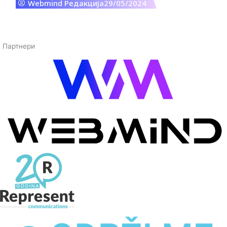
Webmind Редакција
29/05/2024
Galaxy AI на Galaxy Watch, засилувајќи ги неговите
популарни здравствени функции. Со комбинирање
на моќната AI на уредот со сеопфатната
апликација Samsung Health, Samsung е на пат да
изгради некои од најперсонализираните и
Партнери
најбезбедните здравствени искуства досега.