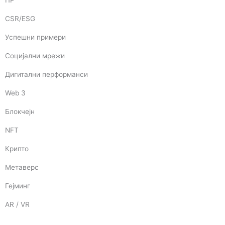
CSR/ESG
Успешни примери
Социјални мрежи
Дигитални перформанси
Web 3
Блокчејн
NFT
Крипто
Метаверс
Гејминг
AR / VR