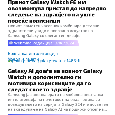
Првиот Galaxy Watch FE им
n
овозможува пристап до напредно
следење на здравјето на уште
повеќе корисници
Новиот паметен часовник комбинира детални
здравствени увиди и поврзано искуство на
Samsung Galaxy со елегантен дизајн.
Webmind Редакција
13/06/2024
Вештачка интелигенција
Уреди и гаџети
Galaxy AI доаѓа на новиот Galaxy
Watch и дополнително ги
мотивира корисниците да го
следат своето здравје
Samsung ја започна ерата на мобилна вештачка
интелигенција на почетокот на оваа година со
воведувањето на серијата Galaxy S24 и е посветен
на воведување на Galaxy AI на поширок опсег на
уреди. Сега го исполнува тоа ветување и ја носи