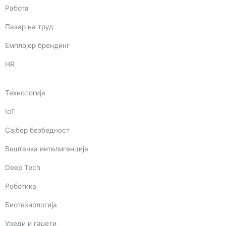
Работа
Пазар на труд
Емплојер брендинг
HR
Технологија
IoT
Сајбер безбедност
Вештачка интелигенција
Deep Tech
Роботика
Биотехнологија
Уреди и гаџети