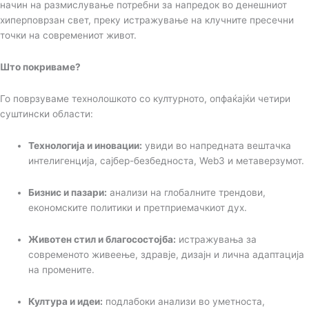
начин на размислување потребни за напредок во денешниот
хиперповрзан свет, преку истражување на клучните пресечни
точки на современиот живот.
Што покриваме?
Го поврзуваме технолошкото со културното, опфаќајќи четири
суштински области:
Технологија и иновации:
увиди во напредната вештачка
интелигенција, сајбер-безбедноста, Web3 и метаверзумот.
Бизнис и пазари:
анализи на глобалните трендови,
економските политики и претприемачкиот дух.
Животен стил и благосостојба:
истражувања за
современото живеење, здравје, дизајн и лична адаптација
на промените.
Култура и идеи:
подлабоки анализи во уметноста,