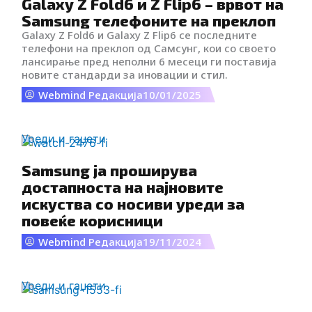
Galaxy Z Fold6 и Z Flip6 – врвот на
i
Samsung телефоните на преклоп
Galaxy Z Fold6 и Galaxy Z Flip6 се последните
k
телефони на преклоп од Самсунг, кои со своето
лансирање пред неполни 6 месеци ги поставија
t
новите стандарди за иновации и стил.
Webmind Редакција
10/01/2025
o
Уреди и гаџети
k
Samsung ја проширува
-
достапноста на најновите
искуства со носиви уреди за
i
повеќе корисници
Webmind Редакција
19/11/2024
c
o
Уреди и гаџети