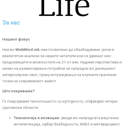
За нас
Нашиот фокус
Ние во
WebMind.mk
сме посветени да обезбедуваме јасни и
квалитетни анализи за нашите читатели кои се движат низ
предизвиците и можностите на 21-от век. Нудиме перспектива и
начин на размислување потребни за напредок во денешниот
хиперповрзан свет, преку истражување на клучните пресечни
точки на современиот живот.
Што покриваме?
Го поврзуваме технолошкото со културното, опфаќајќи четири
суштински области:
Технологија и иновации:
увиди во напредната вештачка
интелигенција, сајбер-безбедноста, Web3 и метаверзумот.