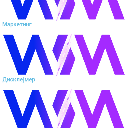
Маркетинг
Дисклејмер