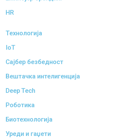
HR
Технологија
IoT
Сајбер безбедност
Вештачка интелигенција
Deep Tech
Роботика
Биотехнологија
Уреди и гаџети