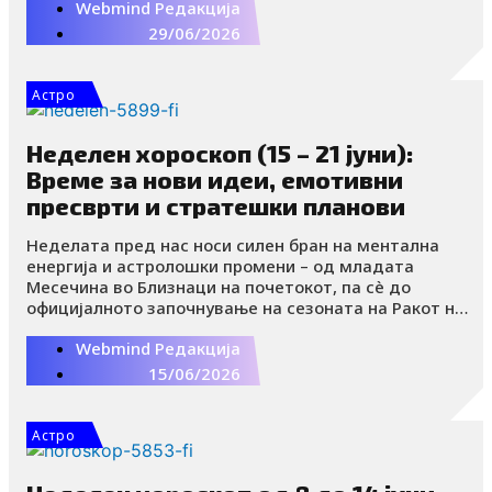
Webmind Редакција
во Лав, додека Венера и понатаму е во овој огнен
знак. Марс на крајот од претходната недела
29/06/2026
премина во Близнаци, придружувајќи ја воздушната
енергија кон огнената, водената и земјената.
Неделниот хороскоп 29 јуни – 5 јули носи увиди за
Астро
планетарните влијанија во љубовта, работата и на
полето на здравјето и благосостојбата.
Неделен хороскоп (15 – 21 јуни):
Време за нови идеи, емотивни
пресврти и стратешки планови
Неделата пред нас носи силен бран на ментална
енергија и астролошки промени – од младата
Месечина во Близнаци на почетокот, па сè до
официјалното започнување на сезоната на Ракот на
крајот од периодот.
Webmind Редакција
15/06/2026
Астро