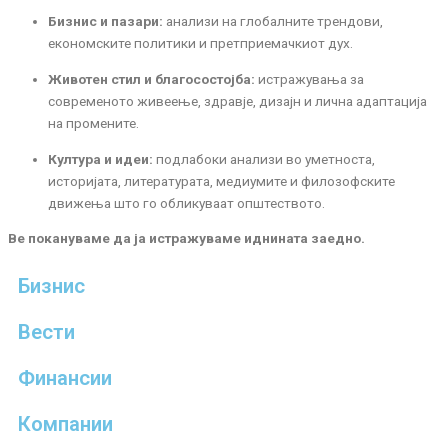
Бизнис и пазари:
анализи на глобалните трендови,
економските политики и претприемачкиот дух.
Животен стил и благосостојба:
истражувања за
современото живеење, здравје, дизајн и лична адаптација
на промените.
Култура и идеи:
подлабоки анализи во уметноста,
историјата, литературата, медиумите и филозофските
движења што го обликуваат општеството.
Ве покануваме да ја истражуваме иднината заедно.
Бизнис
Вести
Финансии
Компании