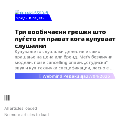
се преплавени со видеа кои ветуваат
исправен став, отворени раменици и
природна леснотија на движење со помош на
специфично истегнување – model stretch.
Уреди и гаџети
Три вообичаени грешки што
луѓето ги прават кога купуваат
слушалки
Купувањето слушалки денес не е само
прашање на цена или бренд. Меѓу безжични
модели, noise cancelling опции, „студиски“
звук и куп технички спецификации, лесно е да
се изгубите во изборот.
Webmind Редакција
27/04/2026
Next
All articles loaded
No more articles to load
Load more