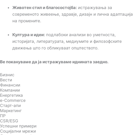
Животен стил и благосостојба:
истражувања за
современото живеење, здравје, дизајн и лична адаптација
на промените.
Култура и идеи:
подлабоки анализи во уметноста,
историјата, литературата, медиумите и филозофските
движења што го обликуваат општеството.
Ве покануваме да ја истражуваме иднината заедно.
Бизнис
Вести
Финансии
Компании
Енергетика
e-Commerce
Старт-апи
Маркетинг
ПР
CSR/ESG
Успешни примери
Социјални мрежи