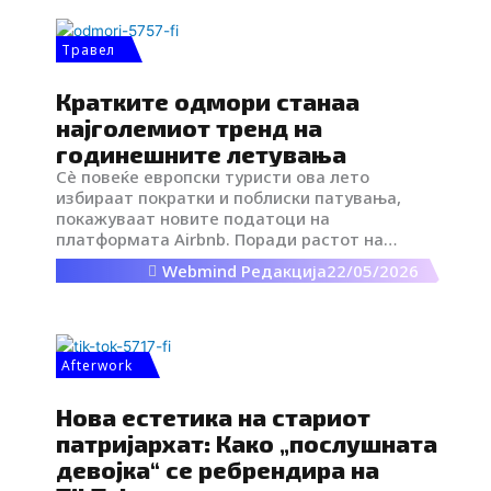
Травел
Кратките одмори станаа
најголемиот тренд на
годинешните летувања
Сè повеќе европски туристи ова лето
избираат пократки и поблиски патувања,
покажуваат новите податоци на
платформата Airbnb. Поради растот на
трошоците за патување и неизвесноста
Webmind Редакција
22/05/2026
околу цените на авионското гориво,
многумина се одлучуваат за одмори во
сопствената земја или за дестинации до кои
можат да стигнат побрзо и поевтино.
Afterwork
Нова естетика на стариот
патријархат: Како „послушната
девојка“ се ребрендира на