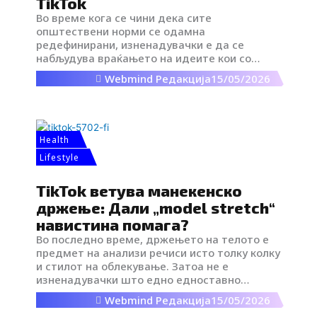
TikTok
Во време кога се чини дека сите
општествени норми се одамна
редефинирани, изненадувачки е да се
набљудува враќањето на идеите кои со
децении се сметаа за надминати. Сепак,
Webmind Редакција
15/05/2026
токму тоа се случува: во дигиталниот пејзаж
на генерацијата Z, концептот на женска
послушност и подреденост некогаш синоним
за ригидни патријархални структури
повторно добива простор, но во нова,
Health
трансформирана форма.
Lifestyle
TikTok ветува манекенско
држење: Дали „model stretch“
навистина помага?
Во последно време, држењето на телото е
предмет на анализи речиси исто толку колку
и стилот на облекување. Затоа не е
изненадувачки што едно едноставно
движење за истегнување стана вирално.
Webmind Редакција
15/05/2026
Друштвените мрежи во последните месеци