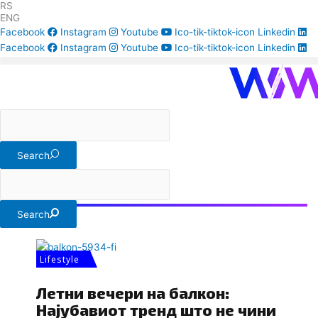
RS
Skip
ENG
to
Facebook
Instagram
Youtube
Ico-tik-tiktok-icon
Linkedin
content
Facebook
Instagram
Youtube
Ico-tik-tiktok-icon
Linkedin
тренд
Search
Повеќе
Search
Lifestyle
Летни вечери на балкон:
Најубавиот тренд што не чини