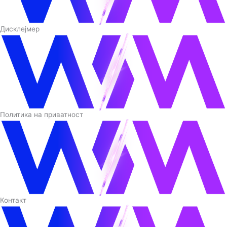
Дисклејмер
Политика на приватност
Контакт