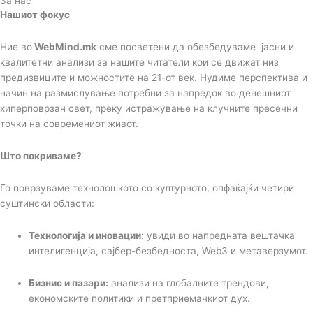
За нас
Нашиот фокус
Ние во
WebMind.mk
сме посветени да обезбедуваме јасни и
квалитетни анализи за нашите читатели кои се движат низ
предизвиците и можностите на 21-от век. Нудиме перспектива и
начин на размислување потребни за напредок во денешниот
хиперповрзан свет, преку истражување на клучните пресечни
точки на современиот живот.
Што покриваме?
Го поврзуваме технолошкото со културното, опфаќајќи четири
суштински области:
Технологија и иновации:
увиди во напредната вештачка
интелигенција, сајбер-безбедноста, Web3 и метаверзумот.
Бизнис и пазари:
анализи на глобалните трендови,
економските политики и претприемачкиот дух.