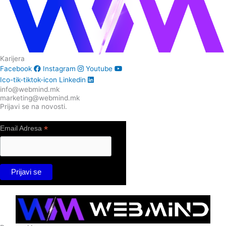
Karijera
Facebook
Instagram
Youtube
Ico-tik-tiktok-icon
Linkedin
info@webmind.mk
marketing@webmind.mk
Prijavi se na novosti.
*
Email Adresa