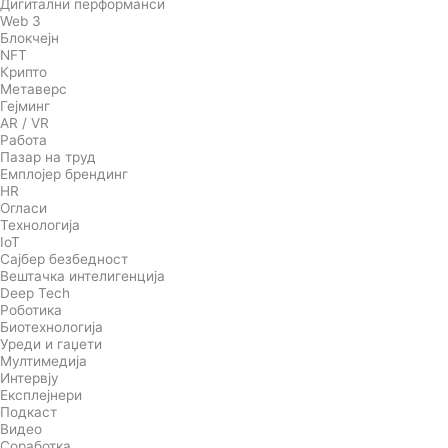
Дигитални перформанси
Web 3
Блокчејн
NFT
Крипто
Метаверс
Гејминг
AR / VR
Работа
Пазар на труд
Емплојер брендинг
HR
Огласи
Технологија
IoT
Сајбер безбедност
Вештачка интелигенција
Deep Tech
Роботика
Биотехнологија
Уреди и гаџети
Мултимедија
Интервју
Експлејнери
Подкаст
Видео
Соработка