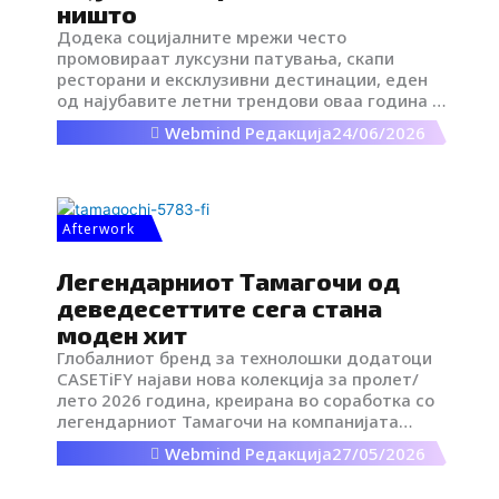
ништо
Додека социјалните мрежи често
промовираат луксузни патувања, скапи
ресторани и ексклузивни дестинации, еден
од најубавите летни трендови оваа година е
сосема поинаков. Станува збор за
Webmind Редакција
24/06/2026
едноставно уживање во сопствениот
простор – летни вечери на балкон.
Afterwork
Легендарниот Тамагочи од
деведесеттите сега стана
моден хит
Глобалниот бренд за технолошки додатоци
CASETiFY најави нова колекција за пролет/
лето 2026 година, креирана во соработка со
легендарниот Тамагочи на компанијата
Bandai, која носи здив на носталгија за 90-
Webmind Редакција
27/05/2026
тите.