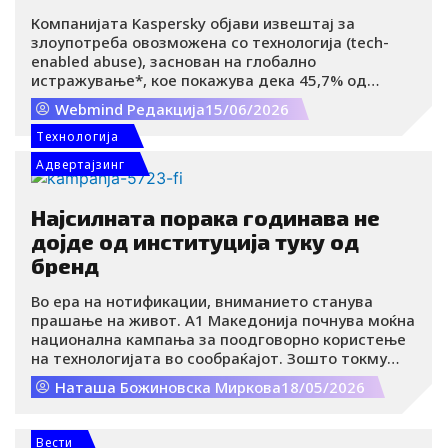
го препознава тоа
Компанијата Kaspersky објави извештај за
злоупотреба овозможена со технологија (tech-
enabled abuse), заснован на глобално
истражување*, кое покажува дека 45,7% од
испитаниците доживеале најмалку еден облик на
Webmind Редакција
15/06/2026
таква злоупотреба во текот на претходните 12
месеци. Сепак, само 32% од луѓето точно го
Tехнологија
разбираат значењето на овој поим. Извештајот
Адвертајзинг
исто така содржи анализа на понудата за услуги
на следење (уходење) на дарк веб, како и клучни
увиди во развојот на заканите поврзани со
Најсилната порака годинава не
stalkerware софтверот, кој во периодот 2024–2025
дојде од институција туку од
година погодил повеќе од 34.000 корисници.
бренд
Во ера на нотификации, вниманието станува
прашање на живот. A1 Македонија почнува моќна
национална кампања за поодговорно користење
на технологијата во сообраќајот. Зошто токму
оваа кампања останува во глава и по гледањето?
Наташа Божиновска Миркова
18/05/2026
Вести