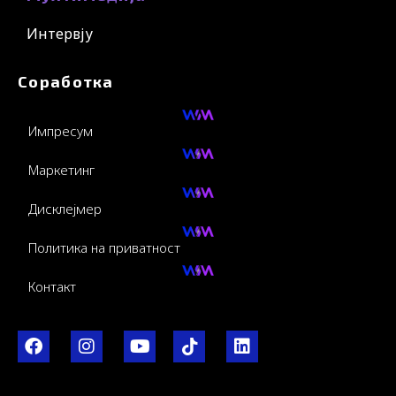
Интервју
Соработка
Импресум
Маркетинг
Дисклејмер
Политика на приватност
Контакт
F
I
Y
I
L
a
n
o
c
i
c
s
u
o
n
e
t
t
-
k