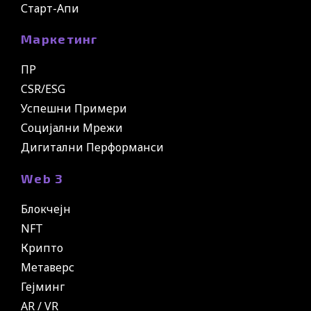
Старт-Апи
Маркетинг
ПР
CSR/ESG
Успешни Примери
Социјални Мрежи
Дигитални Перформанси
Web 3
Блокчејн
NFT
Крипто
Метаверс
Гејминг
AR / VR