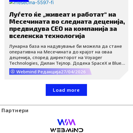
Луѓето ќе „живеат и работат“ на
Месечината во следната деценија,
предвидува CEO на компанија за
вселенска технологија
Лунарна база на надувување би можела да стане
оперативна на Месечината до крајот на оваа
деценија, според директорот на Voyager
Technologies, Дилан Тејлор. Додека SpaceX и Blue
Origin сè повеќе се фокусираат на присуство на
Webmind Редакција
27/04/2026
Месечината, вселенската индустрија, според него,
е „само на почеток“.
Load more
Партнери