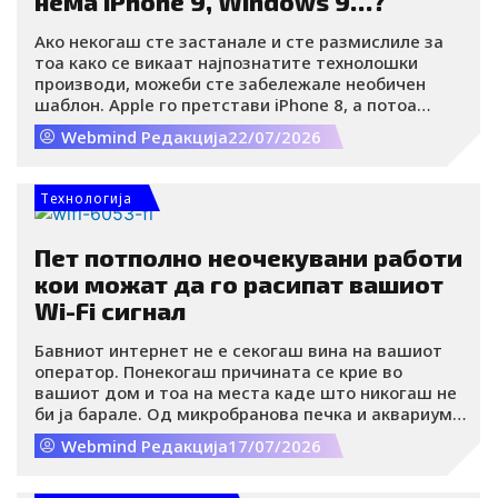
нема iPhone 9, Windows 9…?
Ако некогаш сте застанале и сте размислиле за
тоа како се викаат најпознатите технолошки
производи, можеби сте забележале необичен
шаблон. Apple го претстави iPhone 8, а потоа
веднаш премина на iPhone X. Microsoft од Windows
Webmind Редакција
22/07/2026
8 скокна директно на Windows 10. Samsung од
Galaxy Note 8 премина на Note 9, но веќе следната
година ја укина целата Note линија. Каде исчезна
Tехнологија
фамозниот број 9?
Пет потполно неочекувани работи
кои можат да го расипат вашиот
Wi-Fi сигнал
Бавниот интернет не е секогаш вина на вашиот
оператор. Понекогаш причината се крие во
вашиот дом и тоа на места каде што никогаш не
би ја барале. Од микробранова печка и аквариум,
преку огледала, па сè до зимското невреме, многу
Webmind Редакција
17/07/2026
секојдневни работи можат сериозно да го
ослабнат Wi-Fi сигналот.