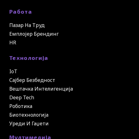
Работа
Пазар На Труд
Емплојер Брендинг
HR
Технологија
IoT
Сајбер Безбедност
Вештачка Интелигенција
Deep Tech
Роботика
Биотехнологија
Уреди И Гаџети
Мултимедија