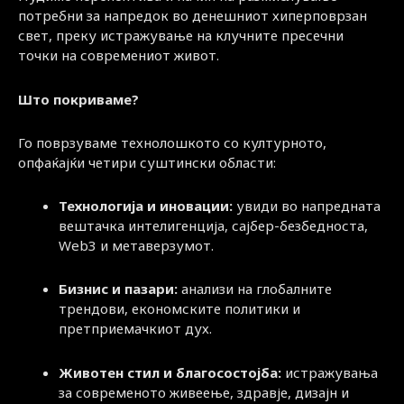
потребни за напредок во денешниот хиперповрзан
свет, преку истражување на клучните пресечни
точки на современиот живот.
Што покриваме?
Го поврзуваме технолошкото со културното,
опфаќајќи четири суштински области:
Технологија и иновации:
увиди во напредната
вештачка интелигенција, сајбер-безбедноста,
Web3 и метаверзумот.
Бизнис и пазари:
анализи на глобалните
трендови, економските политики и
претприемачкиот дух.
Животен стил и благосостојба:
истражувања
за современото живеење, здравје, дизајн и