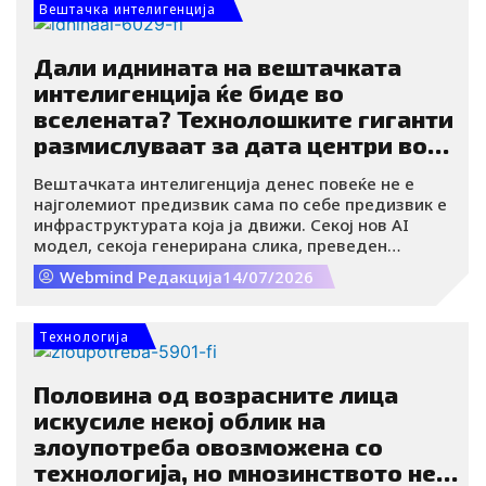
Вештачка интелигенција
Дали иднината на вештачката
интелигенција ќе биде во
вселената? Технолошките гиганти
размислуваат за дата центри во
орбитата
Вештачката интелигенција денес повеќе не е
најголемиот предизвик сама по себе предизвик е
инфраструктурата која ја движи. Секој нов AI
модел, секоја генерирана слика, преведен
документ или одговор на четбот бара огромна
Webmind Редакција
14/07/2026
компјутерска моќ, а зад сè стојат дата центри кои
трошат неверојатни количини електрична
енергија и вода.
Tехнологија
Половина од возрасните лица
искусиле некој облик на
злоупотреба овозможена со
технологија, но мнозинството не