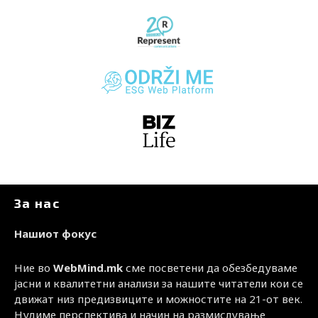
За нас
Нашиот фокус
Ние во
WebMind.mk
сме посветени да обезбедуваме
јасни и квалитетни анализи за нашите читатели кои се
движат низ предизвиците и можностите на 21-от век.
Нудиме перспектива и начин на размислување