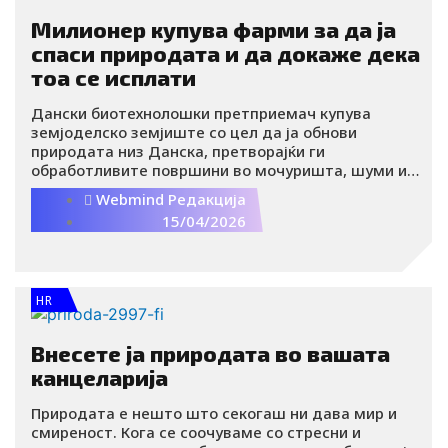
Милионер купува фарми за да ја
спаси природата и да докаже дека
тоа се исплати
Дански биотехнолошки претприемач купува
земјоделско земјиште со цел да ја обнови
природата низ Данска, претворајќи ги
обработливите површини во мочуришта, шуми и
живеалишта за диви животни. Целта е обнова на
Webmind Редакција
биодиверзитетот и докажување дека еколошката
15/04/2026
реставрација може да биде и финансиски
одржлива.
HR
Внесете ја природата во вашата
канцеларија
Природата е нешто што секогаш ни дава мир и
смиреност. Кога се соочуваме со стресни и