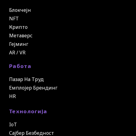
Блокчејн
NFT
Крипто
Метаверс
Гејминг
AR / VR
Работа
Пазар На Труд
Емплојер Брендинг
HR
Технологија
IoT
Сајбер Безбедност