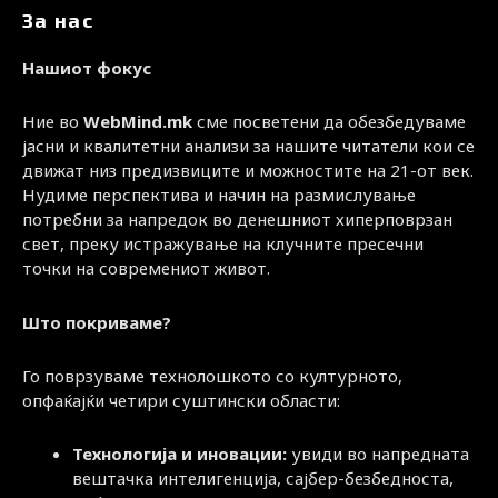
За нас
Нашиот фокус
Ние во
WebMind.mk
сме посветени да обезбедуваме
јасни и квалитетни анализи за нашите читатели кои се
движат низ предизвиците и можностите на 21-от век.
Нудиме перспектива и начин на размислување
потребни за напредок во денешниот хиперповрзан
свет, преку истражување на клучните пресечни
точки на современиот живот.
Што покриваме?
Го поврзуваме технолошкото со културното,
опфаќајќи четири суштински области:
Технологија и иновации:
увиди во напредната
вештачка интелигенција, сајбер-безбедноста,