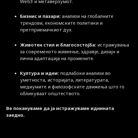
Web3 и метаверзумот.
Бизнис и пазари:
анализи на глобалните
трендови, економските политики и
претприемачкиот дух.
Животен стил и благосостојба:
истражувања
за современото живеење, здравје, дизајн и
лична адаптација на промените.
Култура и идеи:
подлабоки анализи во
уметноста, историјата, литературата,
медиумите и филозофските движења што го
обликуваат општеството.
Ве покануваме да ја истражуваме иднината
заедно.