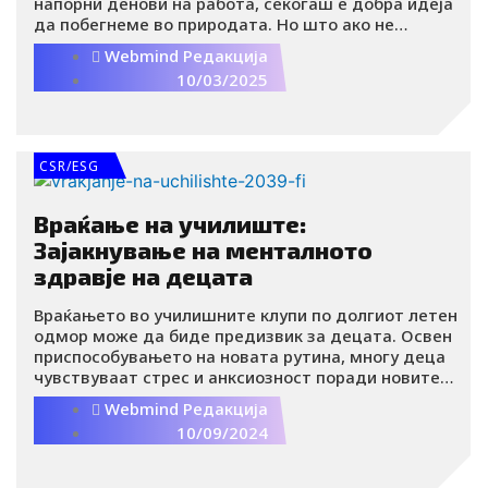
напорни денови на работа, секогаш е добра идеја
да побегнеме во природата. Но што ако не
можете да излезете надвор? Не грижете се!
Webmind Редакција
Можете да создадете природна атмосфера и во
10/03/2025
вашата канцеларија која ќе ви донесе смиреност
и позитивна енергија.
CSR/ESG
Враќање на училиште:
Зајакнување на менталното
здравје на децата
Враќањето во училишните клупи по долгиот летен
одмор може да биде предизвик за децата. Освен
приспособувањето на новата рутина, многу деца
чувствуваат стрес и анксиозност поради новите
обврски, социјалните очекувања и враќањето во
Webmind Редакција
структурата на училишниот ден. Во овој период,
10/09/2024
родителите играат клучна улога во
обезбедувањето на поддршка што им е потребна
на нивните деца, а фокусот на природата и