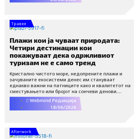
или барем тераса на која ќе можат да го испијат
утринското кафе на свеж воздух.
Травел
Плажи кои ја чуваат природата:
Четири дестинации кои
покажуваат дека одржливиот
туризам не е само тренд
Кристално чистото море, недопрените плажи и
зачуваните екосистеми денес им стануваат
еднакво важни на патниците како и квалитетот на
сместувањето или бројот на сончеви денови.
Бидејќи климатските промени и масовниот
Webmind Редакција
туризам сè повеќе ги загрозуваат крајбрежните
18/06/2026
региони, одредени дестинации покажуваат дека
развојот на туризмот не мора да оди на штета на
природата.
Afterwork