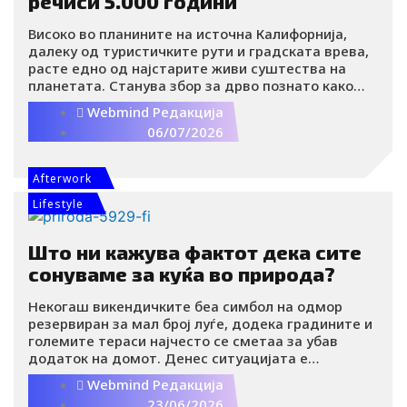
речиси 5.000 години
Високо во планините на источна Калифорнија,
далеку од туристичките рути и градската врева,
расте едно од најстарите живи суштества на
планетата. Станува збор за дрво познато како
Метузалем, бор од видот Great Basin bristlecone
Webmind Редакција
pine, чија старост се проценува на речиси 5.000
06/07/2026
години.
Afterwork
Lifestyle
Што ни кажува фактот дека сите
сонуваме за куќа во природа?
Некогаш викендичките беа симбол на одмор
резервиран за мал број луѓе, додека градините и
големите тераси најчесто се сметаа за убав
додаток на домот. Денес ситуацијата е
значително поинаква. Сè повеќе луѓе сонуваат за
Webmind Редакција
куќа надвор од градот, парче земја, мало дворче
23/06/2026