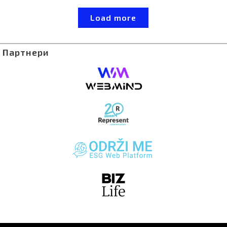
еколошките активности може значително да
придонесе за зачувување на нивното ментално
Load more
здравје.
Партнери