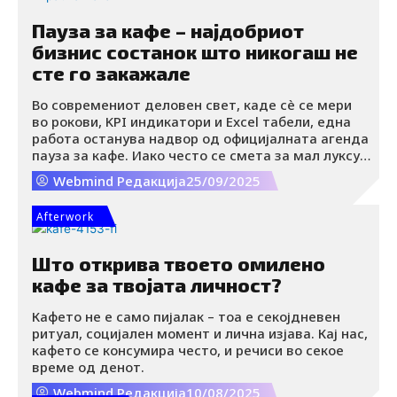
Пауза за кафе – најдобриот
бизнис состанок што никогаш не
сте го закажале
Во современиот деловен свет, каде сè се мери
во рокови, KPI индикатори и Excel табели, една
работа останува надвор од официјалната агенда
пауза за кафе. Иако често се смета за мал луксуз
или „трошење време“, истражувањата и
Webmind Редакција
25/09/2025
искуството покажуваат дека токму тие десетина
минути поминати во кујната на канцеларијата
Afterwork
или во блиското кафуле имаат поголемо влијание
врз тимската продуктивност отколку најдетално
испланираните состаноци.
Што открива твоето омилено
кафе за твојата личност?
Кафето не е само пијалак – тоа е секојдневен
ритуал, социјален момент и лична изјава. Кај нас,
кафето се консумира често, и речиси во секое
време од денот.
Webmind Редакција
10/08/2025