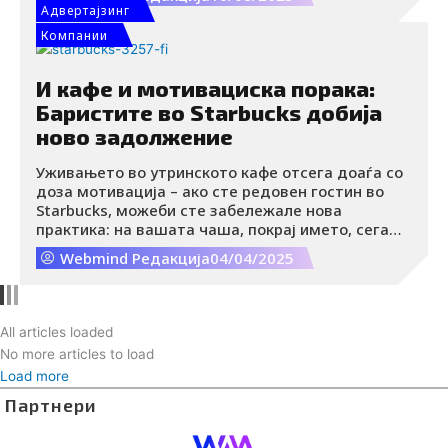
Адвертајзинг
Компании
И кафе и мотивациска порака:
Баристите во Starbucks добија
ново задолжение
Уживањето во утринското кафе отсега доаѓа со
доза мотивација – ако сте редовен гостин во
Starbucks, можеби сте забележале нова
практика: на вашата чаша, покрај името, сега
може да ве пречека и кратка мотивациска
Webmind Редакција
04/04/2025
порака.
All articles loaded
No more articles to load
Load more
Партнери