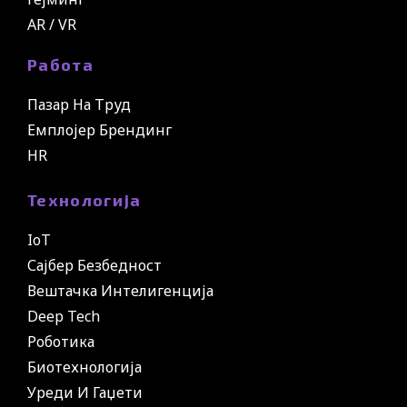
AR / VR
Работа
Пазар На Труд
Емплојер Брендинг
HR
Технологија
IoT
Сајбер Безбедност
Вештачка Интелигенција
Deep Tech
Роботика
Биотехнологија
Уреди И Гаџети