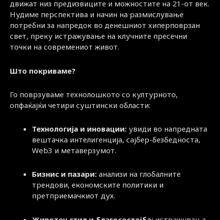
движат низ предизвиците и можностите на 21-от век.
Нудиме перспектива и начин на размислување
потребни за напредок во денешниот хиперповрзан
свет, преку истражување на клучните пресечни
точки на современиот живот.
Што покриваме?
Го поврзуваме технолошкото со културното,
опфаќајќи четири суштински области:
Технологија и иновации:
увиди во напредната
вештачка интелигенција, сајбер-безбедноста,
Web3 и метаверзумот.
Бизнис и пазари:
анализи на глобалните
трендови, економските политики и
претприемачкиот дух.
Животен стил и благосостојба:
истражувања