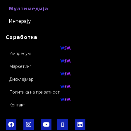
Мултимедија
Интервју
Соработка
Импресум
Маркетинг
Дисклејмер
Политика на приватност
Контакт
F
I
Y
I
L
a
n
o
c
i