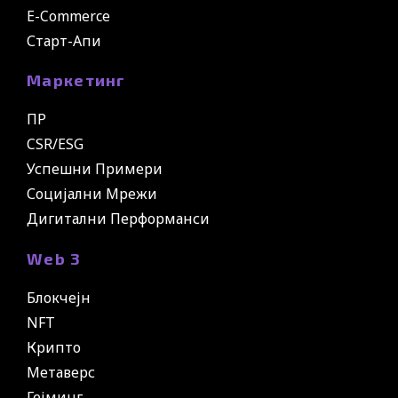
E-Commerce
Старт-Апи
Маркетинг
ПР
CSR/ESG
Успешни Примери
Социјални Мрежи
Дигитални Перформанси
Web 3
Блокчејн
NFT
Крипто
Метаверс
Гејминг