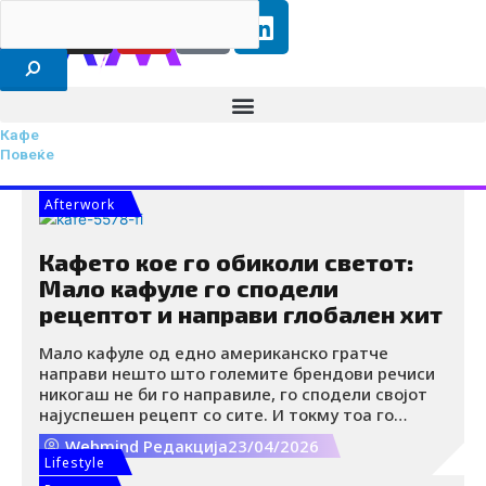
F
I
Y
I
L
Search
RS
ENG
Skip
a
n
o
c
i
to
content
c
s
u
o
n
e
t
t
-
k
b
a
u
t
e
Кафе
o
g
b
i
d
Повеќе
o
r
e
k
i
k
a
-
n
Afterwork
m
t
i
Кафето кое го обиколи светот:
k
Мало кафуле го сподели
t
рецептот и направи глобален хит
o
Мало кафуле од едно американско гратче
k
направи нешто што големите брендови речиси
-
никогаш не би го направиле, го сподели својот
i
најуспешен рецепт со сите. И токму тоа го
претвори во глобален хит. Кога Little Joy Coffee
c
Webmind Редакција
23/04/2026
објави дека секој може слободно да го „украде“
Lifestyle
o
нивното raspberry Danish latte, никој не