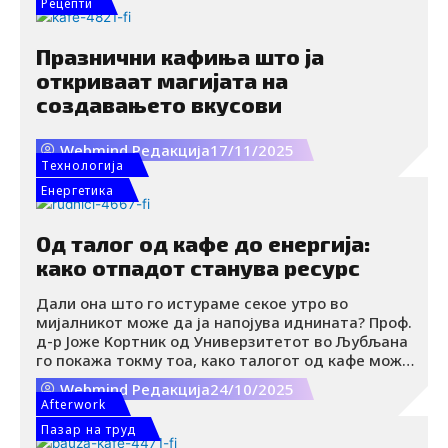
Рецепти
n
очекуваше дека приказната ќе експлодира
буквално насекаде.
Празнични кафиња што ја
откриваат магијата на
создавањето вкусови
Webmind Редакција
17/11/2025
Tехнологија
Енергетика
Од талог од кафе до енергија:
како отпадот станува ресурс
Дали она што го истураме секое утро во
мијалникот може да ја напојува иднината? Проф.
д-р Јоже Кортник од Универзитетот во Љубљана
го покажа токму тоа, како талогот од кафе може
да стане вреден енергетски ресурс.
Webmind Редакција
24/10/2025
Afterwork
Пазар на труд