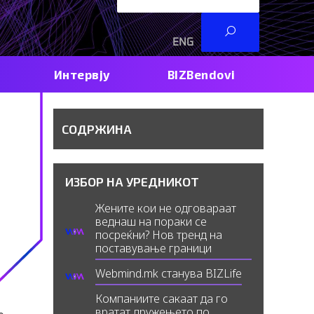
ENG
RS
Интервју
BIZBendovi
СОДРЖИНА
ИЗБОР НА УРЕДНИКОТ
Жените кои не одговараат
веднаш на пораки се
посреќни? Нов тренд на
поставување граници
Webmind.mk станува BIZLife
Компаниите сакаат да го
вратат дружењето по