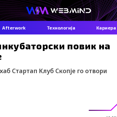
Afterwork
Технологија
Кариера
инкубаторски повик на
е
аб Стартап Клуб Скопје го отвори