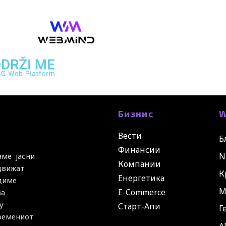
Бизнис
W
Вести
Б
Финансии
N
аме јасни
Компании
 движат
К
Енергетика
удиме
М
E-Commerce
за
у
Старт-Апи
Г
времениот
A