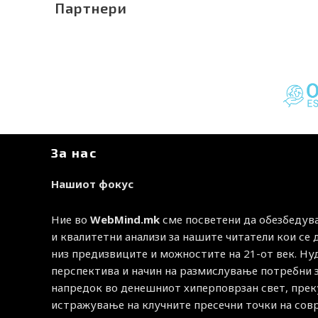
Партнери
За нас
Нашиот фокус
Ние во
WebMind.mk
сме посветени да обезбедув
и квалитетни анализи за нашите читатели кои се
низ предизвиците и можностите на 21-от век. Н
перспектива и начин на размислување потребни 
напредок во денешниот хиперповрзан свет, прек
истражување на клучните пресечни точки на со