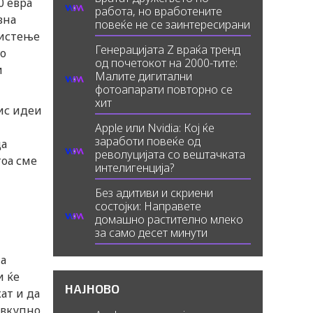
0 евра
работа, но вработените
вна
повеќе не се заинтересирани
ристење
Генерацијата Z враќа тренд
го
од почетокот на 2000-тите:
и
Малите дигитални
фотоапарати повторно се
хит
ис идеи
Apple или Nvidia: Кој ќе
заработи повеќе од
да
револуцијата со вештачката
тоа сме
интелигенција?
Без адитиви и скриени
состојки: Направете
домашно растително млеко
за само десет минути
на
и ќе
НАЈНОВО
ат и да
 вкупно