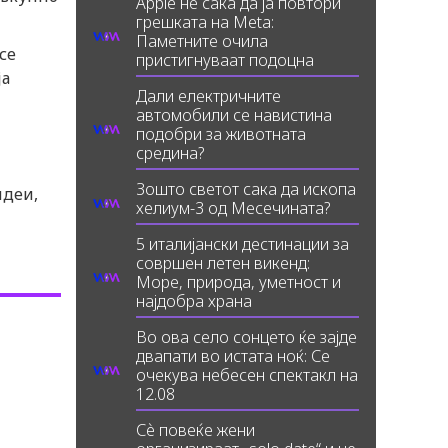
Apple не сака да ја повтори
грешката на Meta:
Паметните очила
се
пристигнуваат подоцна
ја
Дали електричните
автомобили се навистина
подобри за животната
средина?
Зошто светот сака да ископа
идеи,
хелиум-3 од Месечината?
5 италијански дестинации за
совршен летен викенд:
Море, природа, уметност и
најдобра храна
Во ова село сонцето ќе зајде
двапати во истата ноќ: Се
очекува небесен спектакл на
12.08
Сè повеќе жени