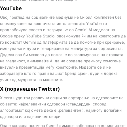
YouTube
Овој преглед на социјалните медиуми не би бил комплетен без
споменување на вештачката интелигенција: YouTube го
продлабочува своето интегрирање со Gemini AI моделот на
Google преку YouTube Studio, овозможувајќи им на креаторите да
го користат Gemini од платформата за да помогне при креирање,
именување и дури и генерирање на минијатури за содржината.
Додека ова би можело да помогне во зголемување на стапката
на гледаност, внимавајте AI да не создаде премногу хомогена
визуелна презентација меѓу креаторите. Издвојте се и не
заборавајте што го прави вашиот бренд сјаен, дури и додека
учите од мудроста на машините.
X (поранешен Twitter)
X сега нуди три различни опции за сортирање на одговорите на
објавите: најрелевантни одговори (стандарден, според
алгоритамот кој смета дека е „релевантен“), најмногу допаѓани
одговори или најнови одговори.
Ова е корисна промена бидејќи имаше забелшка од корисниците