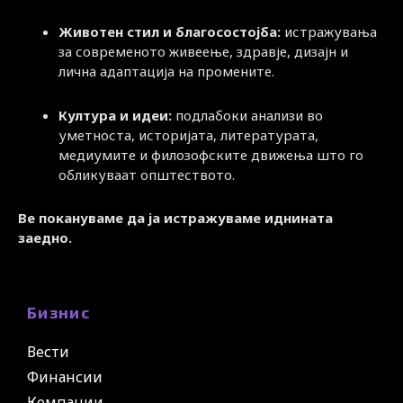
Животен стил и благосостојба:
истражувања
за современото живеење, здравје, дизајн и
лична адаптација на промените.
Култура и идеи:
подлабоки анализи во
уметноста, историјата, литературата,
медиумите и филозофските движења што го
обликуваат општеството.
Ве покануваме да ја истражуваме иднината
заедно.
Бизнис
Вести
Финансии
Компании