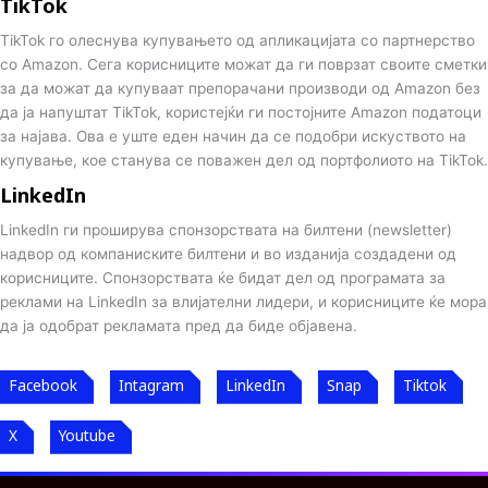
TikTok
TikTok го олеснува купувањето од апликацијата со партнерство
со Amazon. Сега корисниците можат да ги поврзат своите сметки
за да можат да купуваат препорачани производи од Amazon без
да ја напуштат TikTok, користејќи ги постојните Amazon податоци
за најава. Ова е уште еден начин да се подобри искуството на
купување, кое станува се поважен дел од портфолиото на TikTok.
LinkedIn
LinkedIn ги проширува спонзорствата на билтени (newsletter)
надвор од компаниските билтени и во изданија создадени од
корисниците. Спонзорствата ќе бидат дел од програмата за
реклами на LinkedIn за влијателни лидери, и корисниците ќе мора
да ја одобрат рекламата пред да биде објавена.
Facebook
Intagram
LinkedIn
Snap
Tiktok
X
Youtube