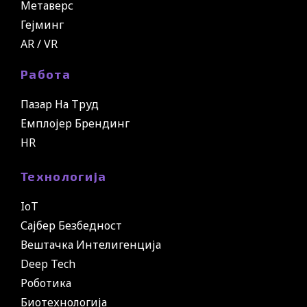
Метаверс
Гејминг
AR / VR
Работа
Пазар На Труд
Емплојер Брендинг
HR
Технологија
IoT
Сајбер Безбедност
Вештачка Интелигенција
Deep Tech
Роботика
Биотехнологија