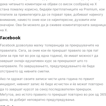
дека читањето коментари на објави со висок сообраќај на X
стана помалку корисно, бидејќи претплатниците на Premium, кои
платиле за привилегијата да се појават први, добиваат најмногу
внимание, наместо оние кои се најинтересни, духовити или
значајни. Ова би можело да ја оживее коментаторската заедница
на X.
Facebook
Facebook дозволува малку толеранција за прекршувачите на
правилата. Сега, за оние кои ќе прекршат правило за прв пат
(или за прв пат во рок од една година), ќе имаат можност да
завршат онлајн едукативен курс за прекршокот што го
направиле. По завршувањето, предупредувањето ќе биде
отстрането од нивните сметки.
Ако ги одржат своите записи чисти цела година по првиот
инцидент, нивниот запис ќе биде исчистен и ќе можат повторно
да го завршат курсот за секој последователен прекршок.
Меѓутоа, ако истото правило го прекршат повторно во рок од 365
дена, ќе добијат неповратно предупредување.