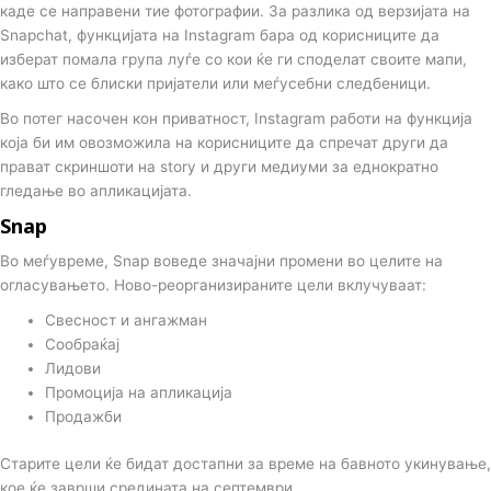
каде се направени тие фотографии. За разлика од верзијата на
Snapchat, функцијата на Instagram бара од корисниците да
изберат помала група луѓе со кои ќе ги споделат своите мапи,
како што се блиски пријатели или меѓусебни следбеници.
Во потег насочен кон приватност, Instagram работи на функција
која би им овозможила на корисниците да спречат други да
прават скриншоти на story и други медиуми за еднократно
гледање во апликацијата.
Snap
Во меѓувреме, Snap воведе значајни промени во целите на
огласувањето. Ново-реорганизираните цели вклучуваат:
Свесност и ангажман
Сообраќај
Лидови
Промоција на апликација
Продажби
Старите цели ќе бидат достапни за време на бавното укинување,
кое ќе заврши средината на септември.