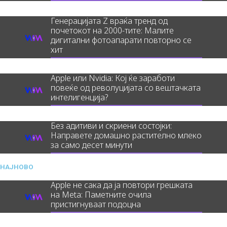
Генерацијата Z враќа тренд од
почетокот на 2000-тите: Малите
дигитални фотоапарати повторно се
хит
Apple или Nvidia: Кој ќе заработи
повеќе од револуцијата со вештачката
интелигенција?
Без адитиви и скриени состојки:
Направете домашно растително млеко
за само десет минути
НАЈНОВО
Apple не сака да ја повтори грешката
на Meta: Паметните очила
пристигнуваат подоцна