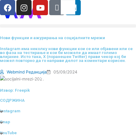
F
I
Y
I
L
Search
RS
ENG
Skip
a
n
o
c
i
to
content
c
s
u
o
n
e
t
t
-
k
b
a
u
t
e
Нови функции и ажурирања на социјалните мрежи
o
g
b
i
d
o
r
e
k
i
Instagram има неколку нови функции кои се или објавени или се
во фаза на тестирање и кои би можеле да имаат големо
k
a
-
n
влијание. Исто така, X (поранешен Twitter) прави чекор кој би
можел повторно да го направи делот за коментари корисен.
m
t
i
Webmind Редакција
05/09/2024
k
t
Извор: Freepik
o
k
СОДРЖИНА
-
Instagram
i
Snap
c
o
YouTube