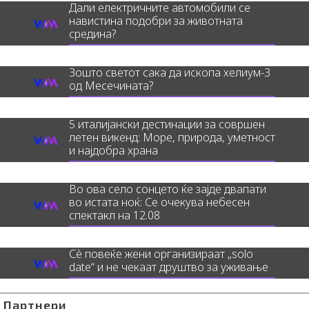
Дали електричните автомобили се
навистина подобри за животната
средина?
Зошто светот сака да ископа хелиум-3
од Месечината?
5 италијански дестинации за совршен
летен викенд: Море, природа, уметност
и најдобра храна
Во ова село сонцето ќе зајде двапати
во истата ноќ: Се очекува небесен
спектакл на 12.08
Сè повеќе жени организираат „solo
date“ и не чекаат друштво за уживање
Партнери