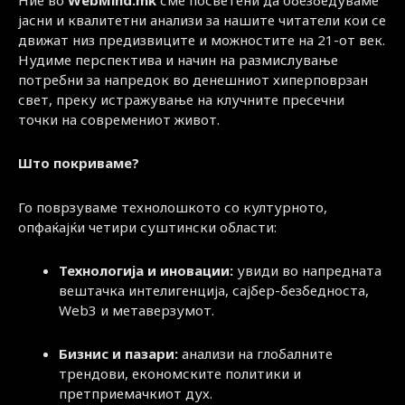
Ние во
WebMind.mk
сме посветени да обезбедуваме
јасни и квалитетни анализи за нашите читатели кои се
движат низ предизвиците и можностите на 21-от век.
Нудиме перспектива и начин на размислување
потребни за напредок во денешниот хиперповрзан
свет, преку истражување на клучните пресечни
точки на современиот живот.
Што покриваме?
Го поврзуваме технолошкото со културното,
опфаќајќи четири суштински области:
Технологија и иновации:
увиди во напредната
вештачка интелигенција, сајбер-безбедноста,
Web3 и метаверзумот.
Бизнис и пазари:
анализи на глобалните
трендови, економските политики и
претприемачкиот дух.