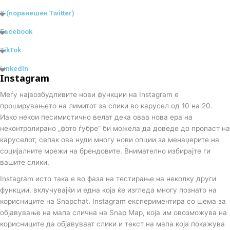
n
X (поранешен Twitter)
Facebook
TikTok
LinkedIn
Instagram
Меѓу највозбудливите нови функции на Instagram е
проширувањето на лимитот за слики во карусел од 10 на 20.
Иако некои песимистично велат дека оваа нова ера на
неконтролирано „фото ѓубре“ би можела да доведе до пропаст на
каруселот, сепак ова нуди многу нови опции за менаџерите на
социјалните мрежи на брендовите. Внимателно избирајте ги
вашите слики.
Instagram исто така е во фаза на тестирање на неколку други
функции, вклучувајќи и една која ќе изгледа многу познато на
корисниците на Snapchat. Instagram експериментира со шема за
објавување на мапа слична на Snap Map, која им овозможува на
корисниците да објавуваат слики и текст на мапа која покажува