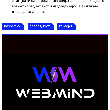
штитејќи ги од несоодветна содржина, балансирајќи го
времето пред екранот и надгледувајќи ја физичката
локација на децата.
Kaspersky
безбедност
гејмери