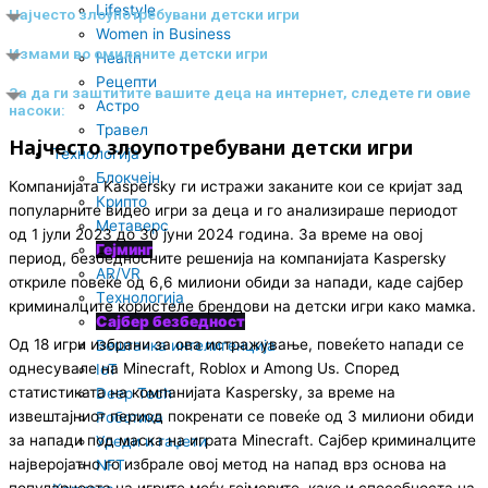
n
Lifestyle
Најчесто злоупотребувани детски игри
Women in Business
Измами во омилените детски игри
Health
Рецепти
За да ги заштитите вашите деца на интернет, следете ги овие
Астро
насоки:
Травел
Најчесто злоупотребувани детски игри
Технологија
Блокчејн
Компанијата Kaspersky ги истражи заканите кои се кријат зад
Крипто
популарните видео игри за деца и го анализираше периодот
Метаверс
од 1 јули 2023 до 30 јуни 2024 година. За време на овој
Гејминг
период, безбедносните решенија на компанијата Kaspersky
AR/VR
откриле повеќе од 6,6 милиони обиди за напади, каде сајбер
Tехнологија
криминалците користеле брендови на детски игри како мамка.
Сајбер безбедност
Од 18 игри избрани за ова истражување, повеќето напади се
Вештачка интелигенција
однесувале на Minecraft, Roblox и Among Us. Според
IoT
статистиката на компанијата Kaspersky, за време на
Deep Tech
извештајниот период покренати се повеќе од 3 милиони обиди
Роботика
за напади под маска на играта Minecraft. Сајбер криминалците
Уреди и гаџети
најверојатно го избрале овој метод на напад врз основа на
NFT