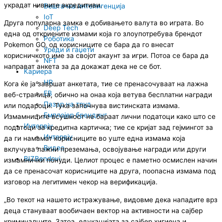
украдат нивните акредитиви.
Вештачка интелигенција
IoT
Друга популарна замка е добивањето валута во играта. Во
Deep Tech
една од откриените измами која го злоупотребува брендот
Роботика
Pokemon GO, од корисниците се бара да го внесат
Уреди и гаџети
корисничкото име за својот акаунт за игри. Потоа се бара да
NFT
направат анкета за да докажат дека не се бот.
Кариера
HR
Кога ќе ја завршат анкетата, тие се пренасочуваат на лажна
EB
веб-страница, обично на онаа која ветува бесплатни награди
Пазар на труд
или подароци. Тука започнува вистинската измама.
Емплојер брендинг
Измамниците всушност не бараат лични податоци како што се
Интервју
податоци за кредитна картичка; тие се кријат зад гејмингот за
Интервју
да ги намамат корисниците во уште една измама која
Видео
вклучува лажни преземања, освојување награди или други
BIZBendovi
измамнички понуди. Целиот процес е паметно осмислен начин
да се пренасочат корисниците на друга, поопасна измама под
изговор на легитимен чекор на верификација.
„Во текот на нашето истражување, видовме дека нападите врз
деца стануваат вообичаен вектор на активности на сајбер
криминалците. Затоа, едукацијата за сајбер хигиена и