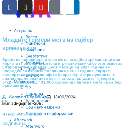
F
I
Y
I
L
Search
RS
ENG
Skip
a
n
o
c
i
to
content
c
s
u
o
n
e
t
t
-
k
b
a
u
t
e
Актуелно
Вести
o
g
b
i
d
Младите гејмери мета на сајбер
Финансии
o
r
e
k
i
криминалци
Компании
k
a
-
n
Енергетика
m
t
Бројот на корисници што се мета на сајбер криминалци кои
Е-комерц
користат популарни детски игри како мамка се зголемил за
i
30 проценти во првите шест месеци од 2024 година во
Старт-апи
споредба со втората половина на 2023 година, тврдат
k
експертите од компанијата Kaspersky. Истражувачите ги
Бизнис
анализирале ризиците кои ги следат младите гејмери и
t
Маркетинг
откриле дека над 132.000 корисници биле на мета на сајбер
криминалци.
ПР
o
CSR/ESG
k
Webmind Редакција
13/09/2024
Адвертајзинг
-
Социјални мрежи
i
Дигитални перформанси
Извор: Web-mind.rs
c
Afterwork
СОДРЖИНА
o
Afterwork