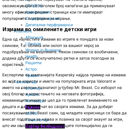
овозможувајќи сè поголем број напаѓачи да применуваат
CSR/ESG
многу ефикасни фишинг страници кои ги имитираат
Адвертајзинг
популарните платформи за играње.
Социјални мрежи
Дигитални перформанси
Измами во омилените детски игри
Afterwork
Afterwork
Една од најчестите измами во игрите е понудата за нови
Lifestyle
скинови, т.е. облека или оклоп за вашиот херој за
Women in Business
подобрување на вештините. Некои скинови се вообичаени,
Health
додека други се исклучително ретки и затоа позгодни за
Рецепти
користење.
Астро
Експертите на компанијата Kaspersky најдоа пример на измама
Травел
во која се користи и името на популарната игра Valorant и
Технологија
името на светски познатиот јутјубер Mr. Beast. Со изборот на
Блокчејн
овој блогер и користењето на неговата фотографија,
Крипто
измамниците имаат за цел да го привлечат вниманието на
Метаверс
децата и да ги вклучат во својата измама. За да добијат
Гејминг
посакуваниот Mr. Beast скин, од младите корисници се бара да
AR/VR
внесат податоци за најава и лозинка за својот акаунт за игри,
Tехнологија
што им овозможува на измамниците потенцијално да ги
Сајбер безбедност