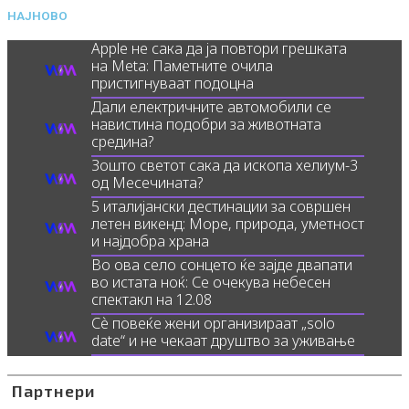
НАЈНОВО
Apple не сака да ја повтори грешката
на Meta: Паметните очила
пристигнуваат подоцна
Дали електричните автомобили се
навистина подобри за животната
средина?
Зошто светот сака да ископа хелиум-3
од Месечината?
5 италијански дестинации за совршен
летен викенд: Море, природа, уметност
и најдобра храна
Во ова село сонцето ќе зајде двапати
во истата ноќ: Се очекува небесен
спектакл на 12.08
Сè повеќе жени организираат „solo
date“ и не чекаат друштво за уживање
Партнери