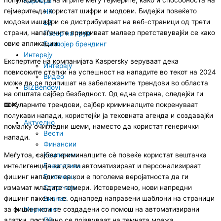
популарноста на игрите меѓу гејмерите, како и способноста на
Кариера
гејмерите да користат шифри и модови. Бидејќи повеќето
HR
модови и шифри се дистрибуираат на веб-страници од трети
EB
страни, напаѓачите прикриваат малвер претставувајќи се како
Пазар на труд
овие апликации.
Емплојер брендинг
Интервју
Експертите на компанијата Kaspersky веруваат дека
Интервју
повисоките стапки на успешност на нападите во текот на 2024
Видео
може да се припишат на забележаните трендови во областа
BIZBendovi
на општата сајбер безбедност. Од една страна, следејќи ги
популарните трендови, сајбер криминалците покренуваат
полукави напади, користејќи ја тековната агенда и создавајќи
Актуелно
помалку очигледни шеми, наместо да користат генерички
Вести
напади.
Финансии
Меѓутоа, сајбер криминалците сè повеќе користат вештачка
Компании
интелигенција за да ги автоматизираат и персонализираат
Енергетика
фишинг нападите за кои е поголема веројатноста да ги
Е-комерц
измамат младите гејмери. Истовремено, нови напредни
Старт-апи
фишинг пакети, т.е. однапред направени шаблони на страници
Бизнис
за фишинг кои се создадени со помош на автоматизирани
Маркетинг
алатки, постојано се појавуваат на темната мрежа,
ПР