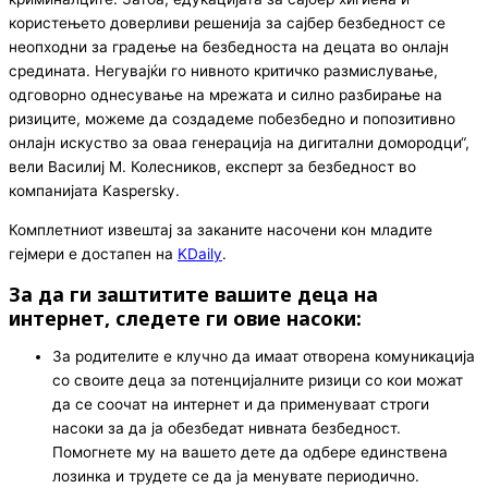
користењето доверливи решенија за сајбер безбедност се
неопходни за градење на безбедноста на децата во онлајн
средината. Негувајќи го нивното критичко размислување,
одговорно однесување на мрежата и силно разбирање на
ризиците, можеме да создадеме побезбедно и попозитивно
онлајн искуство за оваа генерација на дигитални домородци“,
вели Василиј М. Колесников, експерт за безбедност во
компанијата Kaspersky.
Комплетниот извештај за заканите насочени кон младите
гејмери е достапен на
KDaily
.
За да ги заштитите вашите деца на
интернет, следете ги овие насоки:
За родителите е клучно да имаат отворена комуникација
со своите деца за потенцијалните ризици со кои можат
да се соочат на интернет и да применуваат строги
насоки за да ја обезбедат нивната безбедност.
Помогнете му на вашето дете да одбере единствена
лозинка и трудете се да ја менувате периодично.