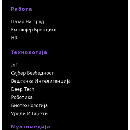
Работа
Пазар На Труд
Емплојер Брендинг
HR
Технологија
IoT
Сајбер Безбедност
Вештачка Интелигенција
Deep Tech
Роботика
Биотехнологија
Уреди И Гаџети
Мултимедија