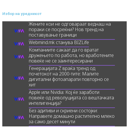
Избор на уредникот
Жените кои не одговараат веднаш на
пораки се посреќни? Нов тренд на
поставување граници
Webmind.mk станува BIZLife
Компаниите сакаат да го вратат
дружењето по работа, но вработените
повеќе не се заинтересирани
Генерацијата Z враќа тренд од
почетокот на 2000-тите: Малите
дигитални фотоапарати повторно се
хит
Apple или Nvidia: Кој ќе заработи
повеќе од револуцијата со вештачката
интелигенција?
Без адитиви и скриени состојки:
Направете домашно растително млеко
за само десет минути