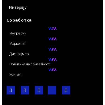
Интервју
Соработка
Импресум
Маркетинг
Дисклејмер
Политика на приватност
Контакт
F
I
Y
I
L
a
n
o
c
i
c
s
u
o
n
e
t
t
-
k