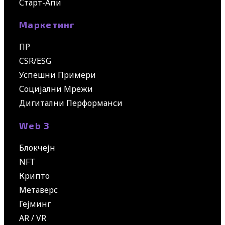
Старт-Апи
Маркетинг
ПР
CSR/ESG
Успешни Примери
Социјални Мрежи
Дигитални Перформанси
Web 3
Блокчејн
NFT
Крипто
Метаверс
Гејминг
AR / VR