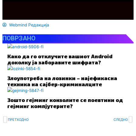
Webmind Редакција
ПОВРЗАНО
Како да го отклучите вашиот Android
доколку ја заборавите шифрата?
Злоупотреба на лозинки – најефикасна
техника на сајбер-криминалците
Зошто гејминг конзолите се поевтини од
гејминг компјутерите?
Prev
N
ПРЕТХОДНО
СЛЕДНО