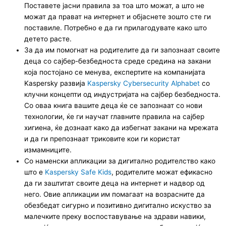
Поставете јасни правила за тоа што можат, а што не
можат да прават на интернет и објаснете зошто сте ги
поставиле. Потребно е да ги прилагодувате како што
детето расте.
За да им помогнат на родителите да ги запознаат своите
деца со сајбер-безбедноста среде средина на закани
која постојано се менува, експертите на компанијата
Kaspersky развија
Kaspersky Cybersecurity Alphabet
со
клучни концепти од индустријата на сајбер безбедноста.
Со оваа книга вашите деца ќе се запознаат со нови
технологии, ќе ги научат главните правила на сајбер
хигиена, ќе дознаат како да избегнат закани на мрежата
и да ги препознаат триковите кои ги користат
измамниците.
Со наменски апликации за дигитално родителство како
што е
Kaspersky Safe Kids
, родителите можат ефикасно
да ги заштитат своите деца на интернет и надвор од
него. Овие апликации им помагаат на возрасните да
обезбедат сигурно и позитивно дигитално искуство за
малечките преку воспоставување на здрави навики,