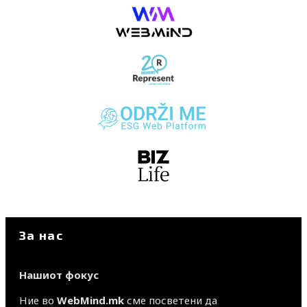
За нас
Нашиот фокус
Ние во
WebMind.mk
сме посветени да