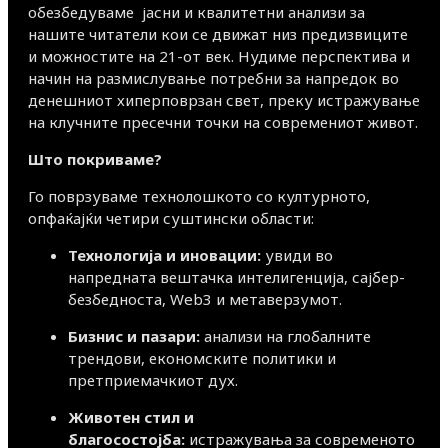
обезбедуваме јасни и квалитетни анализи за
нашите читатели кои се движат низ предизвиците
и можностите на 21-от век. Нудиме перспектива и
начин на размислување потребни за напредок во
денешниот хиперповрзан свет, преку истражување
на клучните пресечни точки на современиот живот.
Што покриваме?
Го поврзуваме технолошкото со културното,
опфаќајќи четири суштински области:
Технологија и иновации:
увиди во
напредната вештачка интелигенција, сајбер-
безбедноста, Web3 и метаверзумот.
Бизнис и пазари:
анализи на глобалните
трендови, економските политики и
претприемачкиот дух.
Животен стил и
благосостојба:
истражувања за современото