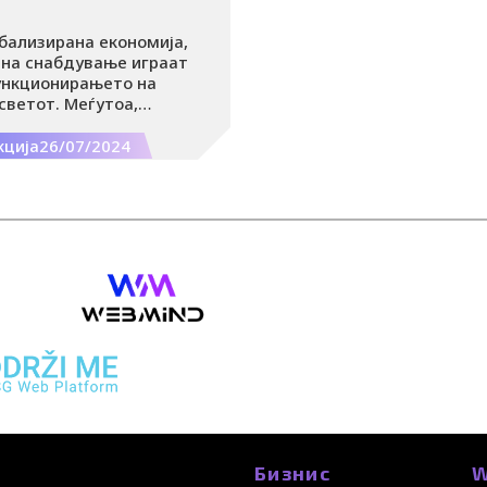
бализирана економија,
 на снабдување играат
функционирањето на
светот. Меѓутоа,
жливост и заштита на
си станува сè поважно
кција
26/07/2024
мува свеста за
вотната средина.
Бизнис
W