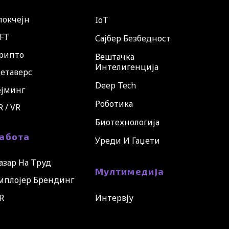
локчејн
IoT
FT
Сајбер Безбедност
рипто
Вештачка
Интелигенција
етаверс
Deep Tech
ејминг
Роботика
R / VR
Биотехнологија
абота
Уреди И Гаџети
азар На Труд
Мултимедија
мплојер Брендинг
R
Интервју