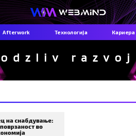
Afterwork
Технологија
Кариера
odzliv razvoj
ец на снабдување:
 поврзаност во
кономија