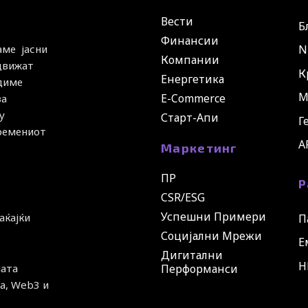
Вести
Б
Финансии
N
аме јасни
Компании
 движат
К
Енергетика
удиме
М
E-Commerce
за
у
Старт-Апи
Г
времениот
A
Маркетинг
ПР
Р
CSR/ESG
Успешни Примери
аќајќи
П
Социјални Мрежи
Е
Дигитални
H
ната
Перформанси
а, Web3 и