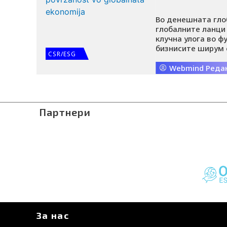
Во денешната гло
глобалните ланци
клучна улога во 
бизнисите ширум 
CSR/ESG
прашањето за одр
природните ресур
Webmind Реда
како што се зголе
зачувување на жи
Партнери
За нас