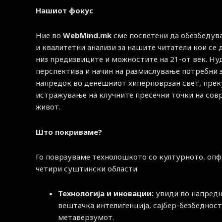
Нашиот фокус
Ние во
WebMind.mk
сме посветени да обезбедув
и квалитетни анализи за нашите читатели кои се
низ предизвиците и можностите на 21-от век. Н
перспектива и начин на размислување потребни 
напредок во денешниот хиперповрзан свет, прек
истражување на клучните пресечни точки на со
живот.
Што покриваме?
Го поврзуваме технолошкото со културното, опф
четири суштински области:
Технологија и иновации:
увиди во напред
вештачка интелигенција, сајбер-безбедност
метаверзумот.