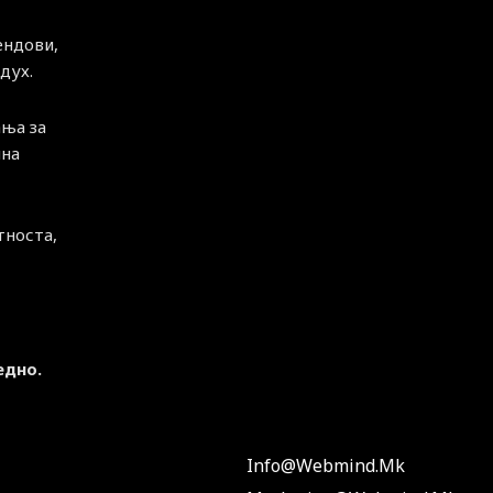
ендови,
дух.
ња за
чна
тноста,
едно.
Info@webmind.mk