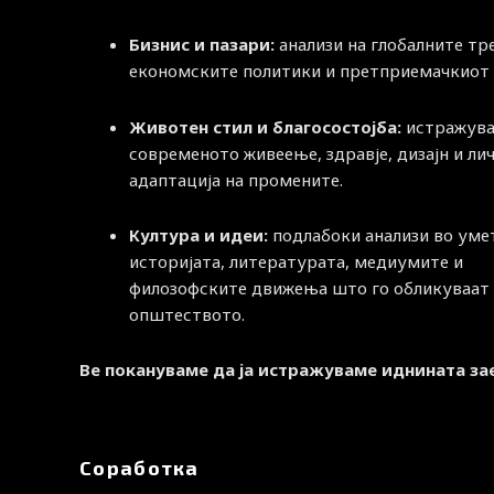
Бизнис и пазари:
анализи на глобалните тр
економските политики и претприемачкиот 
Животен стил и благосостојба:
истражува
современото живеење, здравје, дизајн и ли
адаптација на промените.
Култура и идеи:
подлабоки анализи во уме
историјата, литературата, медиумите и
филозофските движења што го обликуваат
општеството.
Ве покануваме да ја истражуваме иднината за
Соработка