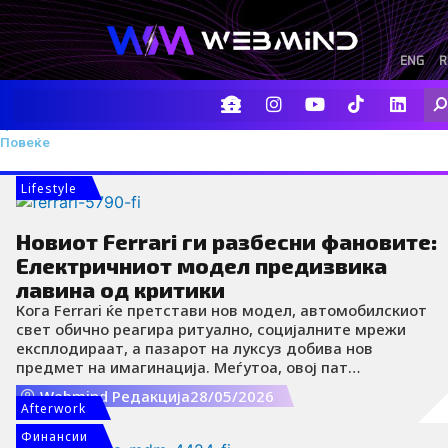
Skip
to
content
ENG
R
F
I
Y
I
L
Sea
a
n
o
c
i
цена
c
s
u
o
n
Повеќе
e
t
t
-
k
b
a
u
t
e
o
g
b
i
d
Lifestyle
o
r
e
k
i
k
a
-
n
Новиот Ferrari ги разбесни фановите:
m
t
i
Електричниот модел предизвика
k
лавина од критики
t
Кога Ferrari ќе претстави нов модел, автомобилскиот
o
k
свет обично реагира ритуално, социјалните мрежи
-
експлодираат, а пазарот на луксуз добива нов
i
предмет на имагинација. Меѓутоа, овој пат
c
атмосферата е целосно поинаква. Наместо
Webmind Редакција
28/05/2026
o
фасцинација, првото целосно електрично Ferrari беше
Afterwork
n
дочекано со бран потсмев и брутални критики.
Финансии