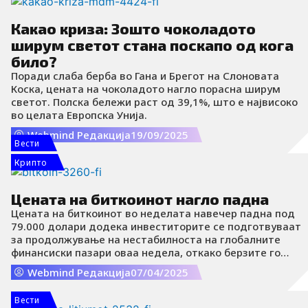
Какао криза: Зошто чоколадото
ширум светот стана поскапо од кога
било?
Поради слаба берба во Гана и Брегот на Слоновата
Коска, цената на чоколадото нагло порасна ширум
светот. Полска бележи раст од 39,1%, што е највисоко
во целата Европска Унија.
Webmind Редакција
19/09/2025
Вести
Крипто
Цената на биткоинот нагло падна
Цената на биткоинот во неделата навечер падна под
79.000 долари додека инвеститорите се подготвуваат
за продолжување на нестабилноста на глобалните
финансиски пазари оваа недела, откако берзите го
претрпеа најголемиот пад од 2020 година минатата
Webmind Редакција
07/04/2025
недела поради американските царини за стоки од
остатокот од светот.
Вести