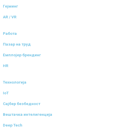
Гејминг
AR / VR
Работа
Пазар на труд
Емплојер брендинг
HR
Технологија
IoT
Сајбер безбедност
Вештачка интелигенција
Deep Tech