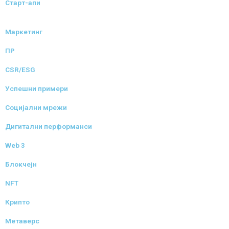
Старт-апи
Маркетинг
ПР
CSR/ESG
Успешни примери
Социјални мрежи
Дигитални перформанси
Web 3
Блокчејн
NFT
Крипто
Метаверс