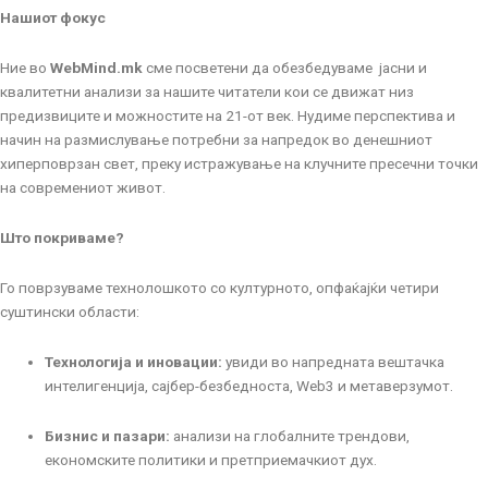
Нашиот фокус
Ние во
WebMind.mk
сме посветени да обезбедуваме јасни и
квалитетни анализи за нашите читатели кои се движат низ
предизвиците и можностите на 21-от век. Нудиме перспектива и
начин на размислување потребни за напредок во денешниот
хиперповрзан свет, преку истражување на клучните пресечни точки
на современиот живот.
Што покриваме?
Го поврзуваме технолошкото со културното, опфаќајќи четири
суштински области:
Технологија и иновации:
увиди во напредната вештачка
интелигенција, сајбер-безбедноста, Web3 и метаверзумот.
Бизнис и пазари:
анализи на глобалните трендови,
економските политики и претприемачкиот дух.