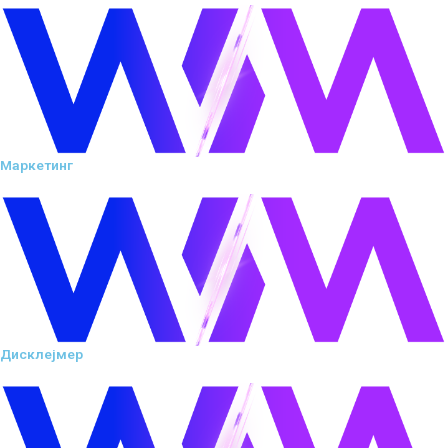
Маркетинг
Дисклејмер