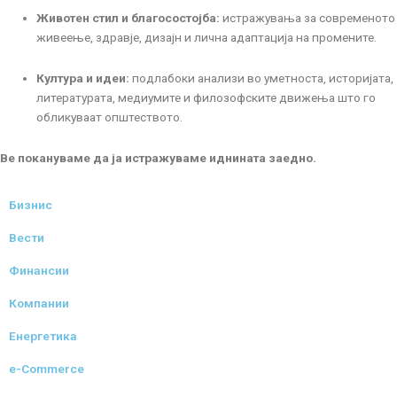
Животен стил и благосостојба:
истражувања за современото
живеење, здравје, дизајн и лична адаптација на промените.
Култура и идеи:
подлабоки анализи во уметноста, историјата,
литературата, медиумите и филозофските движења што го
обликуваат општеството.
Ве покануваме да ја истражуваме иднината заедно.
Бизнис
Вести
Финансии
Компании
Енергетика
e-Commerce