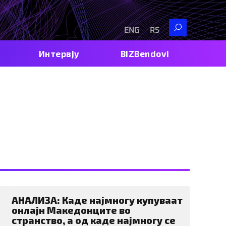
Search
ENG
RS
Интервју
BIZBendovi
чки
АНАЛИЗА: Каде најмногу купуваат
онлајн Македонците во
странство, а од каде најмногу се