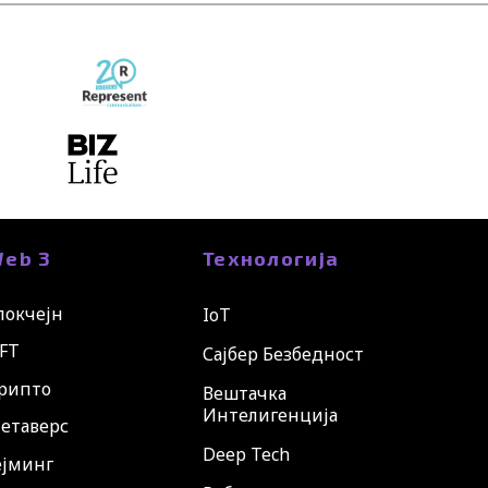
eb 3
Технологија
локчејн
IoT
FT
Сајбер Безбедност
рипто
Вештачка
Интелигенција
етаверс
Deep Tech
ејминг