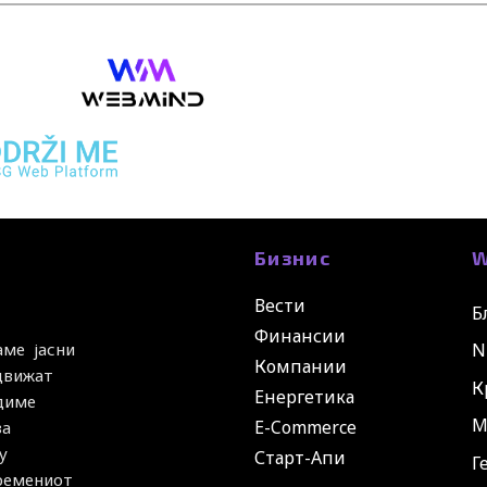
Бизнис
W
Вести
Б
Финансии
N
аме јасни
Компании
 движат
К
Енергетика
удиме
М
E-Commerce
за
у
Старт-Апи
Г
времениот