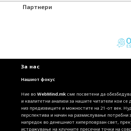
Партнери
За нас
Нашиот фокус
Ние во
WebMind.mk
сме посветени да обезбедув
и квалитетни анализи за нашите читатели кои се
низ предизвиците и можностите на 21-от век. Н
перспектива и начин на размислување потребни 
напредок во денешниот хиперповрзан свет, прек
истражување на клучните пресечни точки на со