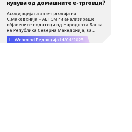
купува од домашните е-трговци?
Асоцијацијата за е-трговија на
С.Македонија – АЕТСМ ги анализираше
објавените податоци од Народната Банка
на Република Северна Македонија, за
платежни трансакции со платежни картички
Webmind Редакција
14/04/2025
според типот на уредот (географска
поделба по земји) во 2024, согласно кои
Македонците со своите платежни картички
во странство потрошиле за онлајн
пазарење 284.4 милиони евра во 7.4
милиони трансакции, купувајќи производи и
услуги посебно поврзани со патувања и
трансакции за авио-билети и резервации на
хотели онлајн.