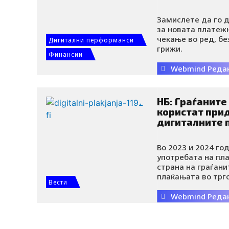
Замислете да го 
за новата платеж
чекање во ред, бе
Дигитални перформанси
грижи.
Финансии
Webmind Реда
НБ: Граѓаните
користат при
дигиталните 
Во 2023 и 2024 го
употребата на пл
страна на граѓан
плаќањата во трго
Вести
согледува преку 
на бројот и вредн
Webmind Реда
што за 18 процент
трансакции, а за 
вредноста на тра