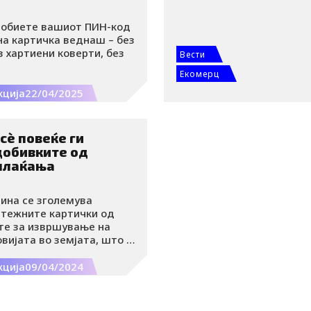
добиете вашиот ПИН-код
на картичка веднаш – без
з хартиени коверти, без
Вести
Екомерц
кција
22/04/2025
 сѐ повеќе ги
добивките од
плаќања
дина се зголемува
атежните картички од
ите за извршување на
вијата во земјата, што се
засилениот годишен раст
оста на плаќањата при
кција
09/04/2024
и е зголемен бројот на
17 проценти е зголемена
нсакциите.