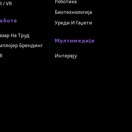
Роботика
R / VR
Биотехнологија
абота
Уреди И Гаџети
азар На Труд
Мултимедија
мплојер Брендинг
R
Интервју