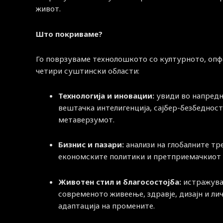
живот.
Што покриваме?
Го поврзуваме технолошкото со културното, опф
четири суштински области:
Технологија и иновации:
увиди во напред
вештачка интелигенција, сајбер-безбедност
метаверзумот.
Бизнис и пазари:
анализи на глобалните тр
економските политики и претприемачкиот 
Животен стил и благосостојба:
истражува
современото живеење, здравје, дизајн и ли
адаптација на промените.