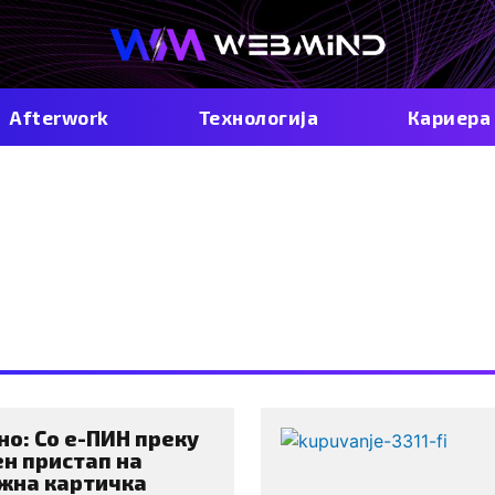
Afterwork
Технологија
Кариера
атежни карти
но: Со е-ПИН преку
н пристап на
жна картичка