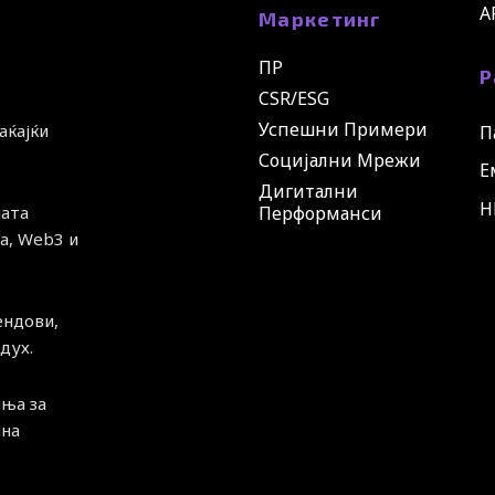
A
Маркетинг
ПР
Р
CSR/ESG
Успешни Примери
аќајќи
П
Социјални Мрежи
Е
Дигитални
H
ната
Перформанси
а, Web3 и
ендови,
дух.
ња за
чна