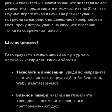
јасни и квалитетни анализи за нашите читатели кои се
движат низ предизвиците и можностите на 21-от век.
Нудиме перспектива и начин на размислување
потребни за напредок во денешниот хиперповрзан
свет, преку истражување на клучните пресечни
точки на современиот живот.
Што покриваме?
Го поврзуваме технолошкото со културното,
опфаќајќи четири суштински области:
Технологија и иновации:
увиди во напредната
вештачка интелигенција, сајбер-безбедноста,
Web3 и метаверзумот.
Бизнис и пазари:
анализи на глобалните
трендови, економските политики и
претприемачкиот дух.