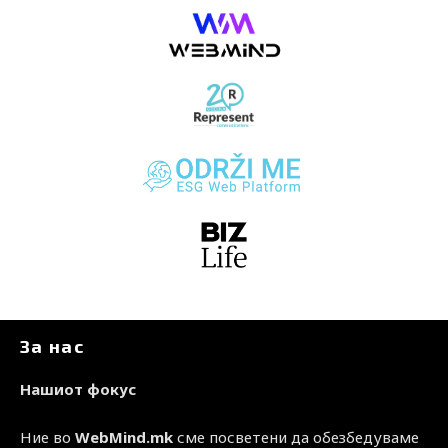
За нас
Нашиот фокус
Ние во
WebMind.mk
сме посветени да обезбедуваме