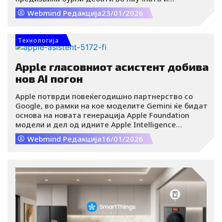
технолошката заедница ширум светот.
Webmind Редакција
23/01/2026
Резултатите од оваа студија, базирана на EEG-
скенирање на мозокот, укажуваат дека честото
потпирање на генеративна вештачка
Tехнологија
интелигенција во образовен контекст може да го
промени начинот на кој нашиот мозок ги
обработува информациите и учи.
Apple гласовниот асистент добива
нов AI погон
Apple потврди повеќегодишно партнерство со
Google, во рамки на кое моделите Gemini ќе бидат
основа на новата генерација Apple Foundation
модели и дел од идните Apple Intelligence
функции.
Webmind Редакција
16/01/2026