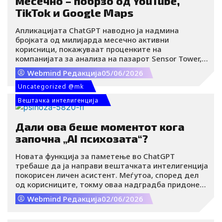
месечно – побрзо од YouTube,
TikTok и Google Maps
Апликацијата ChatGPT наводно ја надмина
бројката од милијарда месечно активни
корисници, покажуваат проценките на
компанијата за анализа на пазарот Sensor Tower,
кои ги пренесува Reuters.
Webmind Редакција
05/06/2026
Uncategorized @mk
Вештачка интелигенција
Дали ова беше моментот кога
започна „AI психозата“?
Новата функција за паметење во ChatGPT
требаше да ја направи вештачката интелигенција
покорисен личен асистент. Меѓутоа, според дел
од корисниците, токму оваа надградба придонесе
за појава на феноменот што некои истражувачи и
Webmind Редакција
02/06/2026
медиуми денес го нарекуваат „AI психоза“ –
состојба во која луѓето развиваат опсесивни или