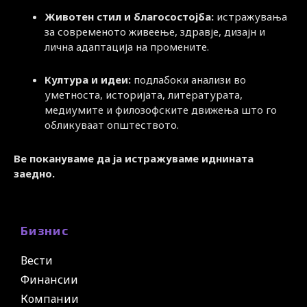
Животен стил и благосостојба:
истражувања
за современото живеење, здравје, дизајн и
лична адаптација на промените.
Култура и идеи:
подлабоки анализи во
уметноста, историјата, литературата,
медиумите и филозофските движења што го
обликуваат општеството.
Ве покануваме да ја истражуваме иднината
заедно.
Бизнис
Вести
Финансии
Компании