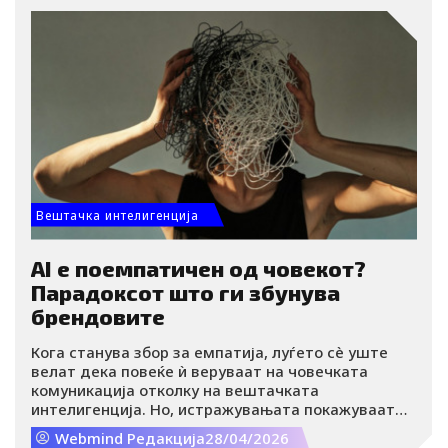
делузивни односи со четботовите и губат допир
со реалноста.
Вештачка интелигенција
AI е поемпатичен од човекот?
Парадоксот што ги збунува
брендовите
Кога станува збор за емпатија, луѓето сè уште
велат дека повеќе ѝ веруваат на човечката
комуникација отколку на вештачката
интелигенција. Но, истражувањата покажуваат
интересен парадокс: кога учесниците требало
Webmind Редакција
28/04/2026
однапред да изберат од кого би сакале да