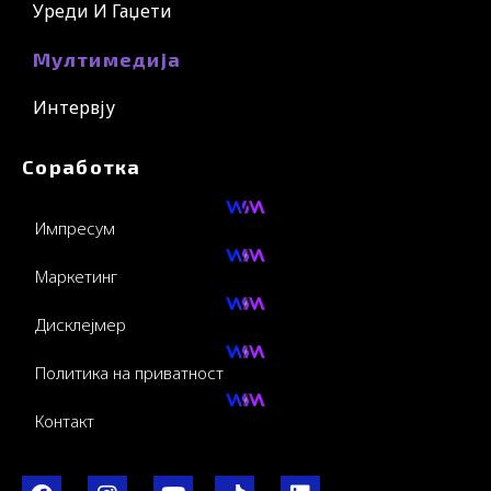
Уреди И Гаџети
Мултимедија
Интервју
Соработка
Импресум
Маркетинг
Дисклејмер
Политика на приватност
Контакт
F
I
Y
I
L