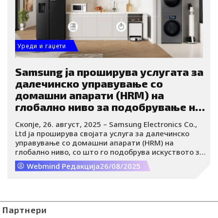
Уреди и гаџети
Samsung ја проширува услугата за
далечинско управување со
домашни апарати (HRM) на
глобално ниво за подобрување на
корисничкото искуство
Скопје, 26. август, 2025 – Samsung Electronics Co.,
Ltd ја проширува својата услуга за далечинско
управување со домашни апарати (HRM) на
глобално ниво, со што го подобрува искуството за
далечинска дијагностика и решавање проблеми
Webmind Редакција
26/08/2025
за корисниците на паметни апарати ширум
светот. Услугата е веќе активна во 122 земји со
поддршка на 17 јазици, овозможувајќи
беспрекорна поддршка за широката глобална
корисничка база.
Партнери