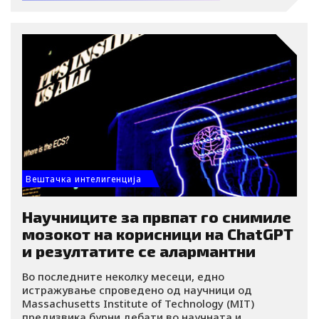
добијат емпатичен одговор, најчесто избирале
човек. Кога, пак, подоцна ги читале конкретните
одговори, AI бил оценет како поемпатичен,
покорисен и подобар во тоа да направи луѓето да
се чувствуваат сослушано.
Вештачка интелигенција
Научниците за првпат го снимиле
мозокот на корисници на ChatGPT
и резултатите се алармантни
Во последните неколку месеци, едно
истражување спроведено од научници од
Massachusetts Institute of Technology (MIT)
предизвика бурни дебати во научната и