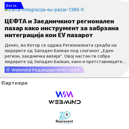
трансформација и индустријата 4.0, институциите за
Вести
поддршка на бизнисот, како и владините
претставници на меѓународната конференција
„Овозможување напредок: Индустрија 4.0 на Западен
ЦЕФТА и Заедничкиот регионален
Балкан“, која ќе се одржува на 12 и 13 јуни во Научно-
пазар како инструмент за забрзана
технолошкиот парк во Нови Сад.
интеграција кон ЕУ пазарот
Денес, во Котор се одржа Регионалната средба на
лидерите од Западен Балкан под слоганот „Еден
регион, заедничка визија“. Овој настан ги собра
лидерите од Западен Балкан, како и претставниците
на бројни организации и клучни актери во процесите
Webmind Редакција
16/05/2024
на пристапување кон Европската унија.
Партнери