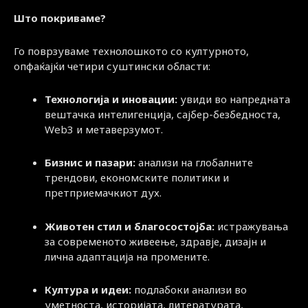
Што покриваме?
Го поврзуваме технолошкото со културното,
опфаќајќи четири суштински области:
Технологија и иновации:
увиди во напредната
вештачка интелигенција, сајбер-безбедноста,
Web3 и метаверзумот.
Бизнис и пазари:
анализи на глобалните
трендови, економските политики и
претприемачкиот дух.
Животен стил и благосостојба:
истражувања
за современото живеење, здравје, дизајн и
лична адаптација на промените.
Култура и идеи:
подлабоки анализи во
уметноста, историјата, литературата,