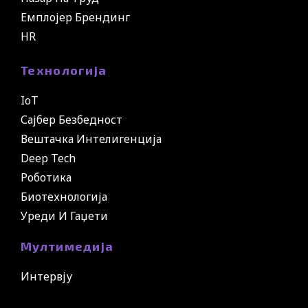
Емплојер Брендинг
HR
Технологија
IoT
Сајбер Безбедност
Вештачка Интелигенција
Deep Tech
Роботика
Биотехнологија
Уреди И Гаџети
Мултимедија
Интервју