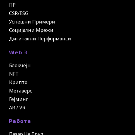
ПР
CSR/ESG
Успешни Примери
Социјални Мрежи
Дигитални Перформанси
Web 3
Блокчејн
NFT
Крипто
Метаверс
Гејминг
AR / VR
Работа
Пазар На Труд