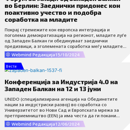
во Берлин: Заеднички придонес кон
поактивно учество и подобра
соработка на младите
Покрај стремежите кон европска интеграција и
поголема демократизација на регионот, младите луѓе
од Западен Балкан ги обединуваат заеднички
предизвици, а зголемената соработка меѓу младите е
клучен чекор кон помирување и надминување на
Webmind Редакција
15/10/2024
денешните проблеми. Оваа порака беше пренесена на
Форумот за млади од Западен Балкан, кој се одржа на
Вести
13 и 14 октомври во главниот град на Германија,
Берлин.
Конференција за Индустрија 4.0 на
Западен Балкан на 12 и 13 јуни
UNIDO (специјализирана агенција на Обединетите
нации за индустриски развој) во соработка со
Универзитетот во Нови Сад и Европската мрежа за
претприемништво (EEN) ја има честа да ги покани
иновативните компании, претприемачите,
Webmind Редакција
12/06/2024
истражувачите, лидерите во дигиталната