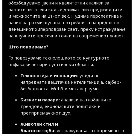
обезбедуваме јасни и квалитетни анализи за
нашите читатели кои се движат низ предизвиците
и можностите на 21-от век. Нудиме перспектива и
начин на размислување потребни за напредок во
денешниот хиперповрзан свет, преку истражување
на клучните пресечни точки на современиот живот.
Што покриваме?
Го поврзуваме технолошкото со културното,
опфаќајќи четири суштински области:
Технологија и иновации:
увиди во
напредната вештачка интелигенција, сајбер-
безбедноста, Web3 и метаверзумот.
Бизнис и пазари:
анализи на глобалните
трендови, економските политики и
претприемачкиот дух.
Животен стил и
благосостојба:
истражувања за современото