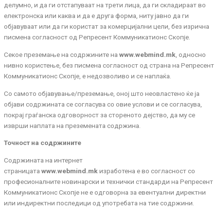
делумно, и да ги отстапуваат на трети лица, да ги складираат во
електронска или каква и да е друга форма, ниту јавно да ги
објавуваат или да ги користат за комерцијални цели, без изрична
писмена согласност од
Репресент Коммуникатионс Скопје
.
Секое преземање на содржините на
www.webmind.mk
, односно
нивно користење, без писмена согласност од страна на
Репресент
Коммуникатионс Скопје
, е недозволиво и се наплаќа.
Со самото објавување/преземање, оној што неовластено ќе ја
објави содржината се согласува со овие услови и се согласува,
покрај граѓанска одговорност за стореното дејство, да му се
изврши наплата на преземената содржина.
Точност на содржините
Содржината на интернет
страницата
www.webmind.mk
изработена е во согласност со
професионалните новинарски и технички стандарди на
Репресент
Коммуникатионс Скопје
не е одговорна за евентуални директни
или индиректни последици од употребата на тие содржини.