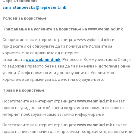
Сара Станоевска
sara.stanoevska@represent.mk
Услови за користење
Прифаќање на условите за користење на www.webmind.mk
Со пристапот на интернет страницатa www.webmind.mk ги
прифаќате и се обврзувате да ги почитувате Условите за
користење на содржините од интернет
страницата
www.webmind.mk
.
Репресент Коммуникатионс Скопје
го задржува правото без најава да ги изменува и дополнува овие
услови. Секоја промена или дополнување на Условите за
користење се применува од денот на објавувањето.
Право на користење
Посетителите на интернет страницата
www.webmind.mk
имаат
право на увид во сите објавени содржини со помош на своите
интернет пребарувачи само за лично информирање.
Посетителите на интернет страницата
www.webmind.mk
немаат
право на никаков начин да ги преземаат содржините, целосно или