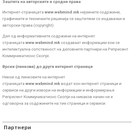
Заштита на авторските и сродни права
Интернет-страницата
www.webmind.mk
нејзините содржини,
графичките и техничките решенија се заштитени со издавачки и
авторски права (copyright).
Дел од информативните содржини на интернет
страницата
www.webmind.mk
создаваат информации кои се
интелектуална сопственост на деловните партнери на
Репресент
Коммуникатионс Скопје
.
Врски (линкови) до други интернет страници
Некои од линковите на интернет
страницата
www.webmind.mk
водат кон интернет страници и
сервиси на други извори на информации и информирање.
Репресент Коммуникатионс Скопје
на никаков начин не е
одговорна за содржините на тие страници и сервиси.
Партнери