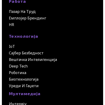
Работа
Пазар На Труд
Емплојер Брендинг
HR
Технологија
IoT
Сајбер Безбедност
Вештачка Интелигенција
Deep Tech
Роботика
Биотехнологија
Уреди И Гаџети
Мултимедија
Интервју