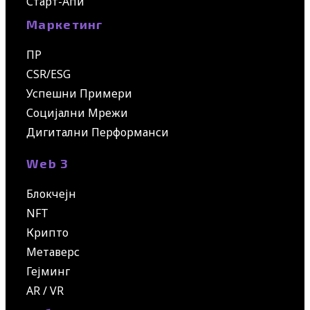
Старт-Апи
Маркетинг
ПР
CSR/ESG
Успешни Примери
Социјални Мрежи
Дигитални Перформанси
Web 3
Блокчејн
NFT
Крипто
Метаверс
Гејминг
AR / VR